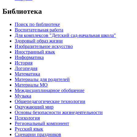
Библиотека
Поиск по библиотеке
Воспитательная работа
Для комплексов "Детский сад-начальная школа"
Здоровый образ жизни
Изобразительное искусство
Иностранный язык
Информатика
История
Логопедия
Математика
Материалы для родителей
Материалы МО
Междисциплинарное обобщение
Музыка
Общепедагогические технологии
Окружающий мир
Основы безопасности жизнедеятельности
Психология
Региональный компонент
Русский язык
Сценарии праздников