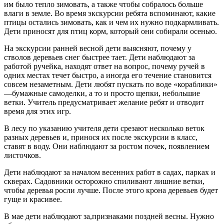
им было тепло зимовать, а также чтобы собралось больше
влаги в земле. Во время экскурсии ребята вспоминают, какие
птицы остались зимовать, как и чем их нужно подкармливать.
Дети приносят для птиц корм, который они собирали осенью.
На экскурсии ранней весной дети выясняют, почему у
стволов деревьев снег быстрее тает. Дети наблюдают за
работой ручейка, находят ответ на вопрос, почему ручей в
одних местах течет быстро, а иногда его течение становится
совсем незаметным. Дети любят пускать по воде «кораблики»
—бумажные самоделки, а то и просто щепки, небольшие
ветки. Учитель предусматривает желание ребят и отводит
время для этих игр.
В лесу по указанию учителя дети срезают несколько веток
разных деревьев и, принося их после экскурсии в класс,
ставят в воду. Они наблюдают за ростом почек, появлением
листочков.
Дети наблюдают за началом весенних работ в садах, парках и
скверах. Садовники осторожно спиливают лишние ветки,
чтобы деревья росли лучше. После этого крона деревьев будет
гуще и красивее.
В мае дети наблюдают за,признаками поздней весны. Нужно