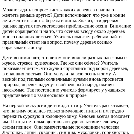
Можно задать вопрос: листья каких деревьев начинают
желтеть раньше других? Дети вспоминают, что уже в конце
лета желтеют листья березы и липы. Значит, эти деревья
раньше других почувствовали приближение осени. Внимание
детей обращается и на то, что осенью всюду около деревьев
много опавших листьев. Учитель помогает ребятам найти
правильный ответ на вопрос, почему деревья осенью
сбрасывают листву.
Дети вспоминают, что летом они видели разных насекомых:
жуков, стрекоз, кузнечиков. Где же они сейчас? Учитель
показывает детям, что жучки спрятались под корой деревьев,
в опавших листьях. Они уснули на всю осень и зиму. А
весной под теплыми солнечными лучами вновь проснется
природа, деревья наденут свой зеленый наряд, оживут
насекомые. Так постепенно учитель формирует у учащихся
представления о взаимосвязях в природе.
На первой экскурсии дети видят птиц. Учитель рассказывает,
что на зиму остались только зимующие птицы и им трудно
пережить суровую и холодную зиму. Человек всегда помогает
им. Птицы не только доставляют удовольствие человеку
своим пением. Они замечательные помощники человека.
Ласточки, дятлы, скворцы, синицы, мухоловки, горихвостки,