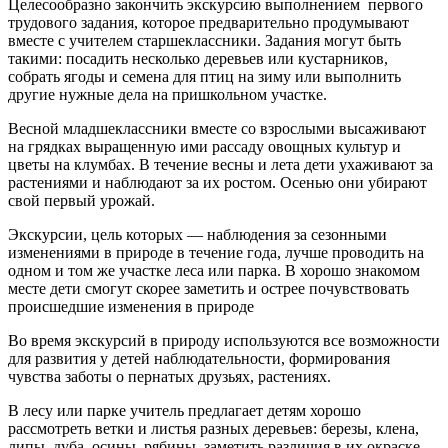
Целесообразно закончить экскурсию выполнением первого
трудового задания, которое предварительно продумывают
вместе с учителем старшеклассники. Задания могут быть
такими: посадить несколько деревьев или кустарников,
собрать ягоды и семена для птиц на зиму или выполнить
другие нужные дела на пришкольном участке.
Весной младшеклассники вместе со взрослыми высаживают
на грядках выращенную ими рассаду овощных культур и
цветы на клумбах. В течение весны и лета дети ухаживают за
растениями и наблюдают за их ростом. Осенью они убирают
свой первый урожай.
Экскурсии, цель которых — наблюдения за сезонными
изменениями в природе в течение года, лучше проводить на
одном и том же участке леса или парка. В хорошо знакомом
месте дети смогут скорее заметить и острее почувствовать
происшедшие изменения в природе
Во время экскурсий в природу используются все возможности
для развития у детей наблюдательности, формирования
чувства заботы о пернатых друзьях, растениях.
В лесу или парке учитель предлагает детям хорошо
рассмотреть ветки и листья разных деревьев: березы, клена,
липы, дуба, осины, рябины, заметить различия в их окраске.