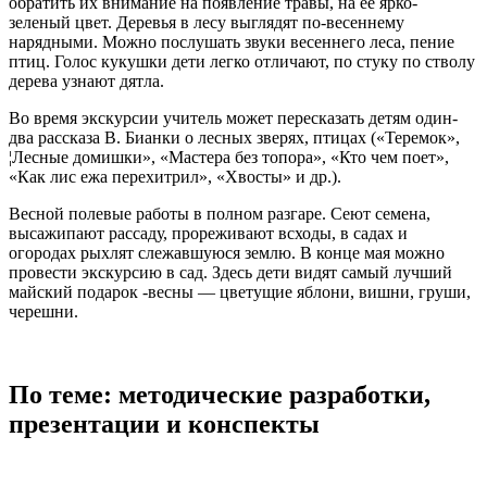
обратить их внимание на появление травы, на ее ярко-
зеленый цвет. Деревья в лесу выглядят по-весеннему
нарядными. Можно послушать звуки весеннего леса, пение
птиц. Голос кукушки дети легко отличают, по стуку по стволу
дерева узнают дятла.
Во время экскурсии учитель может пересказать детям один-
два рассказа В. Бианки о лесных зверях, птицах («Теремок»,
¦Лесные домишки», «Мастера без топора», «Кто чем поет»,
«Как лис ежа перехитрил», «Хвосты» и др.).
Весной полевые работы в полном разгаре. Сеют семена,
высажипают рассаду, прореживают всходы, в садах и
огородах рыхлят слежавшуюся землю. В конце мая можно
провести экскурсию в сад. Здесь дети видят самый лучший
майский подарок -весны — цветущие яблони, вишни, груши,
черешни.
По теме: методические разработки,
презентации и конспекты