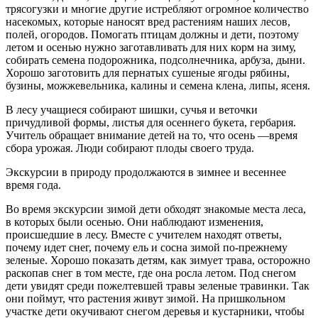
трясогузки и многие другие истребляют огромное количество
насекомых, ко­торые наносят вред растениям наших лесов,
полей, огородов. Помогать птицам должны и дети, поэтому
летом и осенью нужно заготавливать для них корм на зиму,
собирать семена подорожника, подсолнечника, арбуза, дыни.
Хорошо заготовить для пернатых сушеные ягоды рябины,
бузины, можжевельника, калины и семена клена, липы, ясеня.
В лесу учащиеся собирают шишки, сучья и веточки
причудливой формы, листья для осеннего букета, гербария.
Учитель обращает внимание детей на то, что осень —время
сбора урожая. Люди собирают плоды своего труда.
Экскурсии в природу продолжаются в зимнее и весеннее
время года.
Во время экскурсии зимой дети обходят знакомые места леса,
в которых были осенью. Они наблюдают изменения,
происшедшие в лесу. Вместе с учителем находят ответы,
почему идет снег, почему ель и сосна зимой по-прежнему
зеленые. Хорошо показать детям, как зимует трава, осторожно
раскопав снег в том месте, где она росла летом. Под снегом
дети увидят среди пожелтевшей травы зеленые травинки. Так
они поймут, что растения живут зимой. На пришкольном
участке дети окучивают снегом деревья и кустарники, чтобы