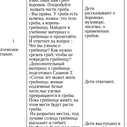
известный нам гриб-
боровик. Попробуйте
Дети
назвать части гриба.
рассказывают о
- Вы правы. У гриба есть
боровике,
шляпка, ножка- это тело
мухоморе,
гриба, а корень-
лисичке, о
грибница. Найдите в
применении
учебнике материал о
грибов.
грибницы и прочитайте.
И ответьте на вопрос :
Что вы узнали о
огическое
грибнице? Как нужно
итание.
срезать гриб, чтобы не
повредить грибницу?
-Дополнительный
материал о грибнице
подготовил Сазанов Т.
«Сотни лет может жить
Дети отвечают.
грибница- живые
подземные белые
нити,чьи узелки
превращаются в грибы.
Пока грибница живёт, на
этом месте будут расти
грибы.
На разрытых местах, под
лучами солнца грибница
высыхает и гибнет.
Дети выступают в