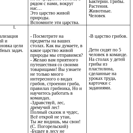
Бактерии. Грибы.
рядом с нами, вокруг
Растения.
нас…
Животные.
Это царство живой
Человек
природы.
Вспомните эти царства.
ализация
- Посмотрите на
-В царство грибов.
ий и
предметы на ваших
ановка цели
столах. Как вы думаете, в
Дети сидят по 5
бных задач.
какое царство живой
человек в команде.
природы мы отправимся?
На столах у детей
- Желаю вам приятного
грибы из
путешествия со своими
пластилина,
товарищами! Вы узнаете
сделанные на
не только много
уроках труда,
интересного о видах
карточки с
грибов, строении гриба,
заданиями.
правилах грибника, Но и
научитесь работать в
командах.
-Здравствуй, лес,
дремучий лес!
Полный сказок и чудес,
Всё открой не утаи,
Ты же видишь, мы свои!
(С. Погорельский)
-Будьте в лесу не