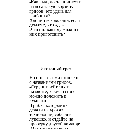
-Как выдумаете, принести
из леса такую корзину
грибов- это удача для
грибника?
Хлопните в ладоши, если
думаете, что «да».
-Что по- вашему можно из
них приготовить?
Итоговый срез
На столах лежит конверт
с названиями грибов.
-Сгруппируйте их и
назовите, какие из них
можно положить в
лукошко.
-Грибы, которые вы
делали на уроках
технологии, соберите в
лукошко, и отдайте на
проверку другой команде.
-Откройте рабочую