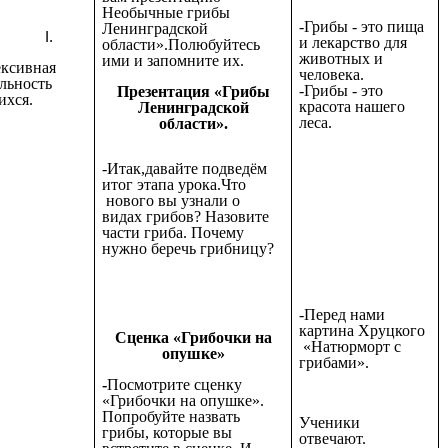
Необычные грибы
-Грибы - это пища
Ленинградской
и лекарство для
области».Полюбуйтесь
животных и
ими и запомните их.
ексивная
человека.
ельность
-Грибы - это
Презентация «Грибы
ихся.
красота нашего
Ленинградской
леса.
области».
-Итак,давайте подведём
итог этапа урока.Что
нового вы узнали о
видах грибов? Назовите
части гриба. Почему
нужно беречь грибницу?
-Перед нами
картина Хруцкого
Сценка «Грибочки на
«Натюрморт с
опушке»
грибами».
-
Посмотрите сценку
«Грибочки на опушке».
Попробуйте назвать
Ученики
грибы, которые вы
отвечают.