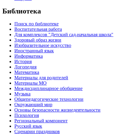
Библиотека
Поиск по библиотеке
Воспитательная работа
Для комплексов "Детский сад-начальная школа"
Здоровый образ жизни
Изобразительное искусство
Иностранный язык
Информатика
История
Логопедия
Математика
Материалы для родителей
Материалы МО
Междисциплинарное обобщение
Музыка
Общепедагогические технологии
Окружающий мир
Основы безопасности жизнедеятельности
Психология
Региональный компонент
Русский язык
Сценарии праздников