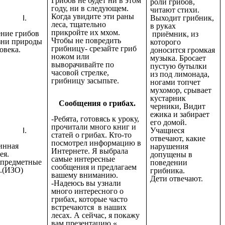
Грибов не будет ни в этом
роли грибов,
году, ни в следующем.
читают стихи.
Когда увидите эти раны
Выходит грибник,
леса, тщательно
в руках
прикройте их мхом.
ение грибов
приёмник, из
Чтобы не повредить
зни природы
которого
грибницу- срезайте гриб
овека.
доносится громкая
ножом или
музыка. Бросает
выворачивайте по
пустую бутылки
часовой стрелке,
из под лимонада,
грибницу засыпьте.
ногами топчет
мухомор, срывает
кустарник
Сообщения о грибах.
черники, Видит
ежика и забирает
-Ребята, готовясь к уроку,
его домой.
прочитали много книг и
Учащиеся
статей о грибах. Кто-то
отвечают, какие
посмотрел информацию в
инная
нарушения
Интернете. Я выбрала
ея.
допущены в
самые интересные
предметные
поведении
сообщения и предлагаем
и.(ИЗО)
грибника.
вашему вниманию.
Дети отвечают.
-Надеюсь вы узнали
много интересного о
грибах, которые часто
встречаются в наших
лесах. А сейчас, я покажу
вам презентацию «