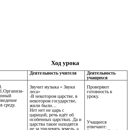
Ход урока
Деятельность учителя
Деятельность
учащихся
Звучит музыка « Звуки
Проверяют
1.Организа-
леса»
готовность к
нный
-В некотором царстве, в
уроку.
Введение
некотором государстве,
в среду.
жили были…
Нет нет не царь с
царицой, речь идёт об
особенных царствах. Да и
Учащиеся
царства такие находятся
отвечают:
не за тридевять земель, а