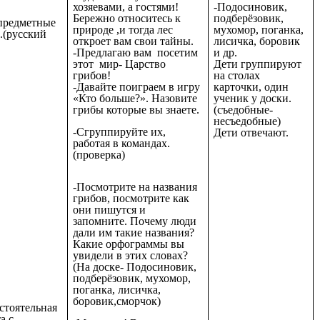
-Подосиновик,
хозяевами, а гостями!
подберёзовик,
Бережно относитесь к
редметные
мухомор, поганка,
природе ,и тогда лес
.(русский
лисичка, боровик
откроет вам свои тайны.
)
и др.
-Предлагаю вам посетим
Дети группируют
этот мир- Царство
на столах
грибов!
карточки, один
-Давайте поиграем в игру
ученик у доски.
«Кто больше?». Назовите
(съедобные-
грибы которые вы знаете.
несъедобные)
-Сгруппируйте их,
Дети отвечают.
работая в командах.
(проверка)
-Посмотрите на названия
грибов, посмотрите как
они пишутся и
запомните. Почему люди
дали им такие названия?
Какие орфограммы вы
увидели в этих словах?
(На доске- Подосиновик,
подберёзовик, мухомор,
поганка, лисичка,
боровик,сморчок)
стоятельная
а с