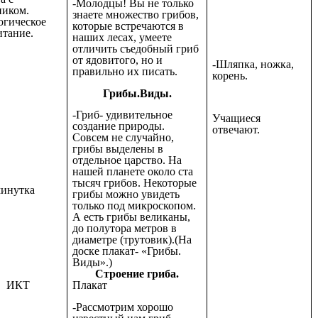
-Молодцы! Вы не только
ником.
знаете множество грибов,
огическое
которые встречаются в
итание.
наших лесах, умеете
отличить съедобный гриб
от ядовитого, но и
-Шляпка, ножка,
правильно их писать.
корень.
Грибы.Виды.
-Гриб- удивительное
Учащиеся
создание природы.
отвечают.
Совсем не случайно,
грибы выделены в
отдельное царство. На
нашей планете около ста
тысяч грибов. Некоторые
инутка
грибы можно увидеть
только под микроскопом.
А есть грибы великаны,
до полутора метров в
диаметре (трутовик).(На
доске плакат- «Грибы.
Виды».)
Строение гриба.
ИКТ
Плакат
-Рассмотрим хорошо