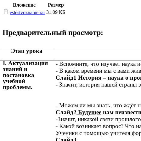
Вложение
Размер
31.09 КБ
estestvoznanie.rar
Предварительный просмотр:
Этап урока
Ι. Актуализация
- Вспомните, что изучает наука и
знаний и
- В каком времени мы с вами жи
постановка
Слайд1 История – наука о
пр
учебной
- Значит, история нашей страны з
проблемы.
- Можем ли мы знать, что ждёт 
Слайд2
Будущее
нам неизвестн
-Значит, никакой связи прошлог
- Какой возникает вопрос? Что 
Ученики с помощью учителя фор
Слайд3