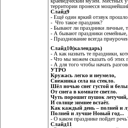
краеведческий музей. Местных уч
территории пронесся мощнейший 
Слайд9
- Ещё один яркий отзвук прошло
- Что такое праздник?
- Бывают ли праздники личные, т
- А бывают праздники семейные, 
- Празднование всегда приуроче
Слайд10(календарь)
- А как назвать те праздники, ко
- Что мы можем сказать об этих
- А для того чтобы начать разго
УТРО
Кружась легко и неумело,
Снежинка села на стекло.
Шёл ночью снег густой и белы
От снега в комнате светло.
Чуть порошит пушок летучий,
И солнце зимнее встаёт.
Как каждый день – полней и л
Полней и лучше Новый год...
- О каком празднике пойдет речь
Слайд11