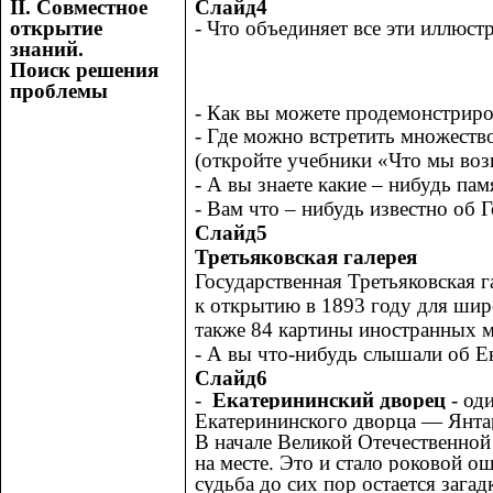
ΙΙ. Совместное
Слайд4
открытие
- Что объединяет все эти иллюст
знаний.
Поиск решения
проблемы
- Как вы можете продемонстриро
- Где можно встретить множеств
(откройте учебники «Что мы воз
- А вы знаете какие – нибудь па
- Вам что – нибудь известно об 
Слайд5
Третьяковская галерея
Государственная Третьяковская г
к открытию в 1893 году для шир
также 84 картины иностранных м
- А вы что-нибудь слышали об Е
Слайд6
-
Екатерининский дворец
- од
Екатерининского дворца — Янтар
В начале Великой Отечественной
на месте. Это и стало роковой 
судьба до сих пор остается загад