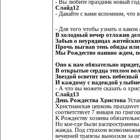
- Вы любите праздник новый го
Слайд12
- Давайте с вами вспомним, что в
- Для того чтобы узнать о како
В холодный вечер отложив дел
Забыв о неурядицах житейских
Прочь выгнав тень обиды или 
Мы Рождество наивно ждем, по
Оно к нам обязательно придет
В открытые сердца теплом вол
Звездой осветит весь небесный 
И каждому с надеждой улыбнет
- А что вы можете сказать о хри
Слайд13
День Рождества Христова
Уста
Христианская церковь празднует
соответствует 7 января по григ
К Рождеству хозяева обязательно
Но кое-где были распространены 
жажда. Под страхом всевозможных
вечерней трапезы выносили за о