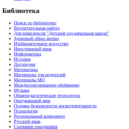
Библиотека
Поиск по библиотеке
Воспитательная работа
Для комплексов "Детский сад-начальная школа"
Здоровый образ жизни
Изобразительное искусство
Иностранный язык
Информатика
История
Логопедия
Математика
Материалы для родителей
Материалы МО
Междисциплинарное обобщение
Музыка
Общепедагогические технологии
Окружающий мир
Основы безопасности жизнедеятельности
Психология
Региональный компонент
Русский язык
Сценарии праздников