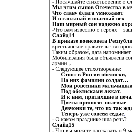
- Послушайте стихотворение о с
Мы чтим сынов Отечества в м
Что славу флага умножают
И в сложный и опасный век
Наш мирный сон надежно охр
-Что вам известно
о героях – защ
Слайд14
В приказе
военсовета Республ
крестьянское правительство про
Таким образом, дата напоминает
Мобилизация была объявлена со
армии ,.
- Следующее стихотворение:
Стоят в России обелиски,
На них фамилии солдат…
Мои ровесники мальчишк
Под обелисками лежат.
И к ним, притихшие в печа
Цветы приносят полевые
Девчонки те, что их так жд
Теперь уже совсем седые
.
- О каком празднике шла речь?
Слайд15
- Что вы можете рассказать о 9 