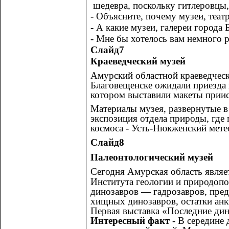
шедевра, поскольку гитлеровцы,
- Объясните, почему музеи, теа
- А какие музеи, галереи города 
- Мне бы хотелось вам немного 
Слайд7
Краеведческий музей
Амурский областной краеведческ
Благовещенске ожидали приезда 
котором выставили макеты приис
Материалы музея, развернутые в
экспозиция отдела природы, где 
космоса - Усть-Нюкженский мете
Слайд8
Палеонтологический музей
Сегодня Амурская область являе
Института геологии и природопо
динозавров — гадрозавров, пред
хищных динозавров, остатки анки
Первая выставка «Последние дин
Интересный факт
- В середине 