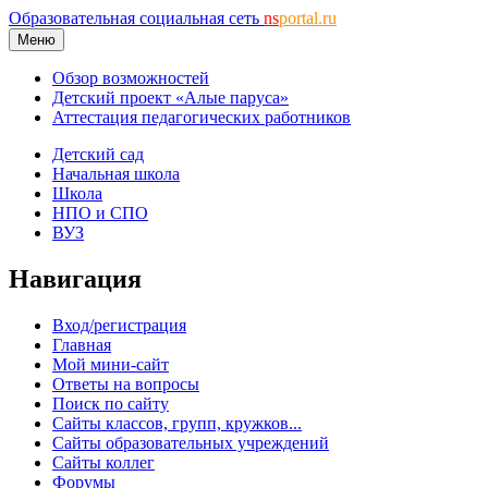
Образовательная социальная сеть
ns
portal.ru
Меню
Обзор возможностей
Детский проект «Алые паруса»
Аттестация педагогических работников
Детский сад
Начальная школа
Школа
НПО и СПО
ВУЗ
Навигация
Вход/регистрация
Главная
Мой мини-сайт
Ответы на вопросы
Поиск по сайту
Сайты классов, групп, кружков...
Сайты образовательных учреждений
Сайты коллег
Форумы