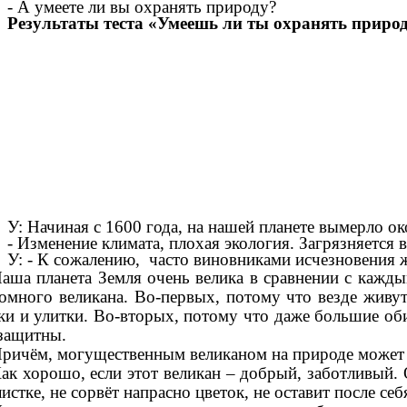
- А умеете ли вы охранять природу?
Результаты теста
«Умеешь ли ты охранять приро
У: Начиная с 1600 года, на нашей планете вымерло о
- Изменение климата, плохая экология. Загрязняется
У: - К сожалению, часто виновниками исчезновения 
аша планета Земля очень велика в сравнении с каждым
омного великана. Во-первых, потому что везде живу
ки и улитки. Во-вторых, потому что даже большие оби
защитны.
ричём, могущественным великаном на природе может б
ак хорошо, если этот великан – добрый, заботливый.
листке, не сорвёт напрасно цветок, не оставит после себ