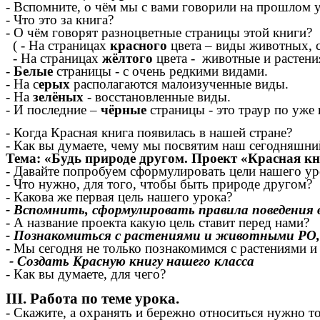
- Вспомните, о чём мы с вами говорили на прошлом 
- Что это за книга?
- О чём говорят разноцветные страницы этой книги?
( - На страницах
красного
цвета – виды животных, 
- На страницах
жёлтого
цвета - животные и растени
-
Белые
страницы - с очень редкими видами.
- На с
ерых
располагаются малоизученные виды.
- На
зелёных
- восстановленные виды.
- И последние –
чёрные
страницы - это траур по уже
- Когда Красная книга появилась в нашей стране?
- Как вы думаете, чему мы посвятим наш сегодняшни
Тема: «Будь природе другом. Проект «Красная кн
- Давайте попробуем сформулировать цели нашего ур
- Что нужно, для того, чтобы быть природе другом?
- Какова же первая цель нашего урока?
- Вспомнить, сформулировать правила поведения 
- А название проекта какую цель ставит перед нами?
- Познакомиться с растениями и животными РО,
- Мы сегодня не только познакомимся с растениями 
- Создать Красную книгу нашего класса
- Как вы думаете, для чего?
III. Работа по теме урока.
- Скажите, а охранять и бережно относиться нужно 