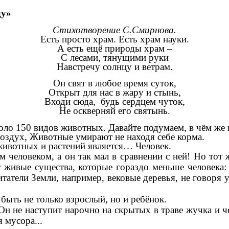
ду»
Стихотворение С.Смирнова.
Есть просто храм. Есть храм науки.
А есть ещё природы храм –
С лесами, тянущими руки
Навстречу солнцу и ветрам.
Он свят в любое время суток,
Открыт для нас в жару и стынь,
Входи сюда, будь сердцем чуток,
Не оскверняй его святынь.
коло 150 видов животных. Давайте подумаем, в чём же
 воздух, Животные умирают не находя себе корма.
животных и растений является… Человек.
 человеком, а он так мал в сравнении с ней! Но тот 
т живые существа, которые гораздо меньше человека:
татели Земли, например, вековые деревья, не говоря 
ыть не только взрослый, но и ребёнок.
 Он не наступит нарочно на скрытых в траве жучка и 
я мусора...