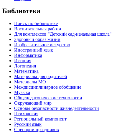
Библиотека
Поиск по библиотеке
Воспитательная работа
Для комплексов "Детский сад-начальная школа"
Здоровый образ жизни
Изобразительное искусство
Иностранный язык
Информатика
История
Логопедия
Математика
Материалы для родителей
Материалы МО
Междисциплинарное обобщение
Музыка
Общепедагогические технологии
Окружающий мир
Основы безопасности жизнедеятельности
Психология
Региональный компонент
Русский язык
Сценарии праздников