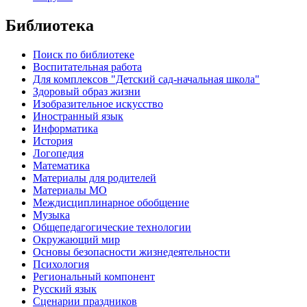
Библиотека
Поиск по библиотеке
Воспитательная работа
Для комплексов "Детский сад-начальная школа"
Здоровый образ жизни
Изобразительное искусство
Иностранный язык
Информатика
История
Логопедия
Математика
Материалы для родителей
Материалы МО
Междисциплинарное обобщение
Музыка
Общепедагогические технологии
Окружающий мир
Основы безопасности жизнедеятельности
Психология
Региональный компонент
Русский язык
Сценарии праздников