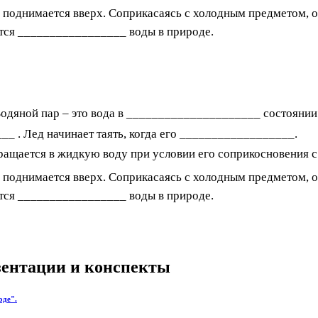
поднимается вверх. Соприкасаясь с холодным предметом, он
ется _________________ воды в природе.
Водяной пар – это вода в _____________________ состояни
_ . Лед начинает таять, когда его __________________.
ращается в жидкую воду при условии его соприкосновения 
поднимается вверх. Соприкасаясь с холодным предметом, он
ется _________________ воды в природе.
езентации и конспекты
оде".