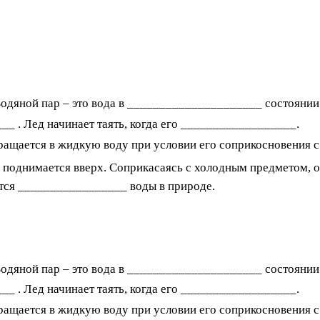
Водяной пар – это вода в _____________________ состояни
_ . Лед начинает таять, когда его __________________.
ращается в жидкую воду при условии его соприкосновения 
поднимается вверх. Соприкасаясь с холодным предметом, он
ется _________________ воды в природе.
Водяной пар – это вода в _____________________ состояни
_ . Лед начинает таять, когда его __________________.
ращается в жидкую воду при условии его соприкосновения 