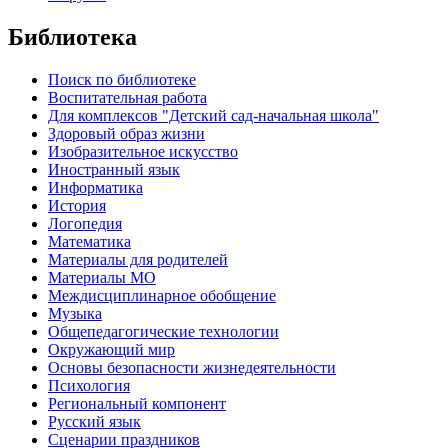
Библиотека
Поиск по библиотеке
Воспитательная работа
Для комплексов "Детский сад-начальная школа"
Здоровый образ жизни
Изобразительное искусство
Иностранный язык
Информатика
История
Логопедия
Математика
Материалы для родителей
Материалы МО
Междисциплинарное обобщение
Музыка
Общепедагогические технологии
Окружающий мир
Основы безопасности жизнедеятельности
Психология
Региональный компонент
Русский язык
Сценарии праздников