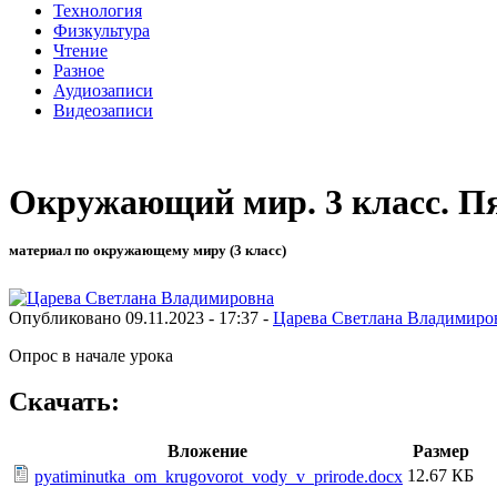
Технология
Физкультура
Чтение
Разное
Аудиозаписи
Видеозаписи
Окружающий мир. 3 класс. Пя
материал по окружающему миру (3 класс)
Опубликовано 09.11.2023 - 17:37 -
Царева Светлана Владимиро
Опрос в начале урока
Скачать:
Вложение
Размер
12.67 КБ
pyatiminutka_om_krugovorot_vody_v_prirode.docx