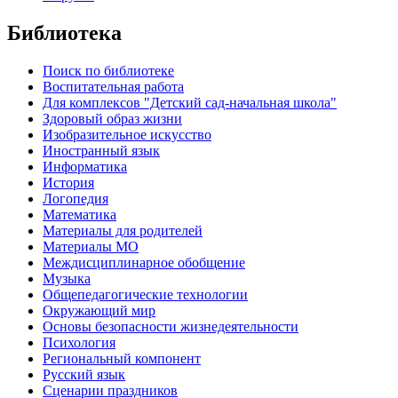
Библиотека
Поиск по библиотеке
Воспитательная работа
Для комплексов "Детский сад-начальная школа"
Здоровый образ жизни
Изобразительное искусство
Иностранный язык
Информатика
История
Логопедия
Математика
Материалы для родителей
Материалы МО
Междисциплинарное обобщение
Музыка
Общепедагогические технологии
Окружающий мир
Основы безопасности жизнедеятельности
Психология
Региональный компонент
Русский язык
Сценарии праздников