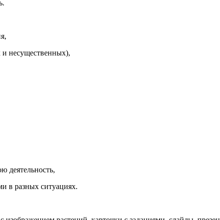
ь.
я,
х и несущественных),
ою деятельность,
ми в разных ситуациях.
 с изображением растений, карточки с заданиями, слайды, презе