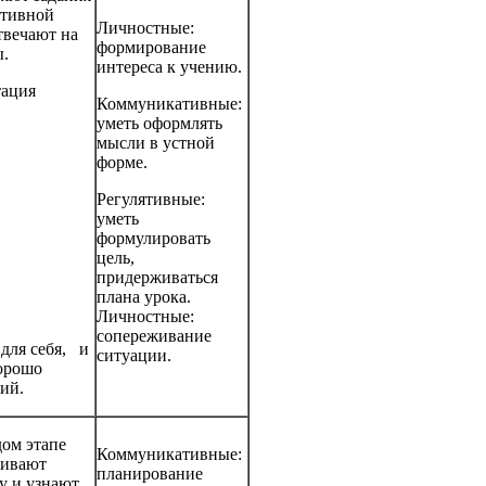
ктивной
Личностные:
твечают на
формирование
ы.
интереса к учению.
тация
Коммуникативные:
уметь оформлять
мысли в устной
форме.
Регулятивные:
уметь
формулировать
цель,
придерживаться
плана урока.
Личностные:
сопереживание
для себя, и
ситуации.
орошо
ий.
ом этапе
Коммуникативные:
чивают
планирование
у и узнают