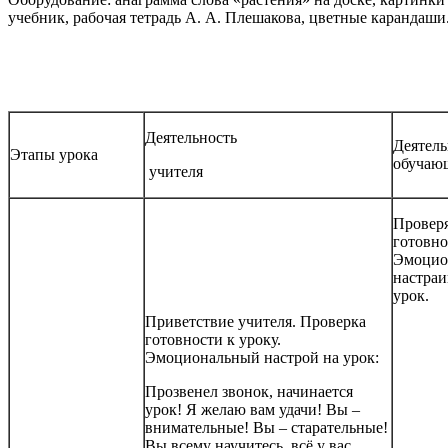
учебник, рабочая тетрадь А. А. Плешакова, цветные каранд
Деятельность
Деятель
Этапы урока
обучаю
учителя
Провер
готовно
Эмоцио
настраи
урок.
Приветствие учителя. Проверка
готовности к уроку.
Эмоциональный настрой на урок:
Прозвенел звонок, начинается
урок! Я желаю вам удачи! Вы –
внимательные! Вы – старательные!
Вы всему научитесь, всё у вас