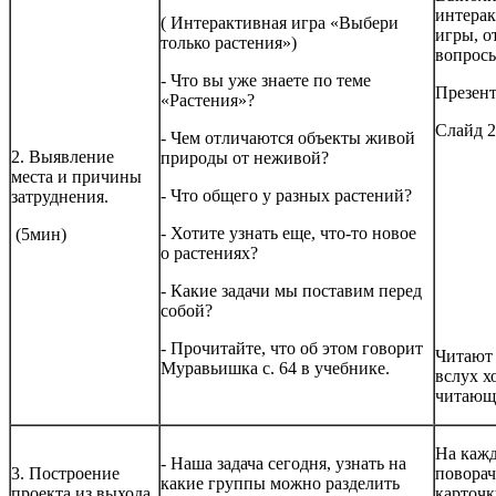
интера
( Интерактивная игра «Выбери
игры, о
только растения»)
вопрос
- Что вы уже знаете по теме
Презен
«Растения»?
Слайд 2
- Чем отличаются объекты живой
2. Выявление
природы от неживой?
места и причины
- Что общего у разных растений?
затруднения.
- Хотите узнать еще, что-то новое
(5мин)
о растениях?
- Какие задачи мы поставим перед
собой?
- Прочитайте, что об этом говорит
Читают 
Муравьишка с. 64 в учебнике.
вслух х
читающ
На кажд
- Наша задача сегодня, узнать на
3. Построение
повора
какие группы можно разделить
проекта из выхода
карточк