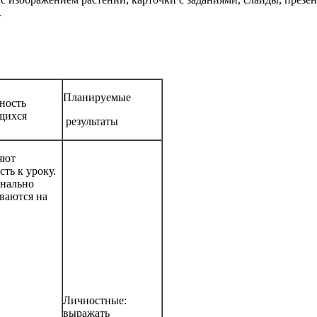
аши.
Планируемые
ность
щихся
результаты
яют
сть к уроку.
нально
ваются на
Личностные:
выражать