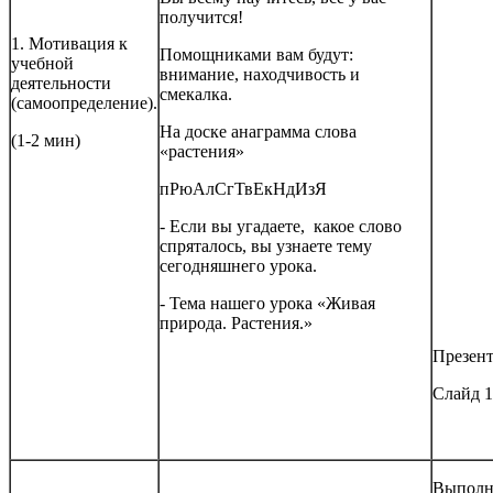
получится!
1. Мотивация к
Помощниками вам будут:
учебной
внимание, находчивость и
деятельности
смекалка.
(самоопределение).
На доске анаграмма слова
(1-2 мин)
«растения»
пРюАлСгТвЕкНдИзЯ
- Если вы угадаете, какое слово
спряталось, вы узнаете тему
сегодняшнего урока.
- Тема нашего урока «Живая
природа. Растения.»
Презен
Слайд 1
Выполн