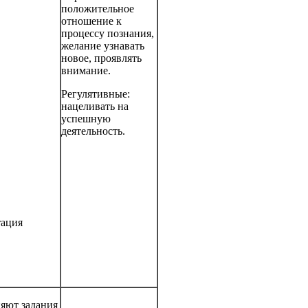
положительное
отношение к
процессу познания,
желание узнавать
новое, проявлять
внимание.
Регулятивные:
нацеливать на
успешную
деятельность.
тация
яют задания