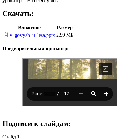
урок-игра "В гостях у леса"
Скачать:
Вложение
Размер
2.99 МБ
v_gostyah_u_lesa.pptx
Предварительный просмотр:
Подписи к слайдам:
Слайд 1