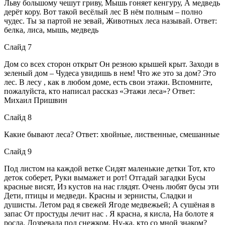
Льву большому чешут гриву, Мышь гоняет кенгуру, А медведь
дерёт кору. Вот такой весёлый лес В нём полным – полно
чудес. Ты за партой не зевай, Животных леса называй. Ответ:
белка, лиса, мышь, медведь
Слайд 7
Дом со всех сторон открыт Он резною крышей крыт. Заходи в
зеленый дом – Чудеса увидишь в нем! Что же это за дом? Это
лес. В лесу , как в любом доме, есть свои этажи. Вспомните,
пожалуйста, кто написал рассказ «Этажи леса»? Ответ:
Михаил Пришвин
Слайд 8
Какие бывают леса? Ответ: хвойные, лиственные, смешанные
Слайд 9
Под листом на каждой ветке Сидят маленькие детки Тот, кто
деток соберет, Руки вымажет и рот! Отгадай загадки Бусы
красные висят, Из кустов на нас глядят. Очень любят бусы эти
Дети, птицы и медведи. Красны и зернисты, Сладки и
душисты. Летом рад я свежей Ягоде медвежьей; А сушёная в
запас От простуды лечит нас . Я красна, я кисла, На болоте я
росла, Дозревала под снежком. Ну-ка, кто со мной знаком?