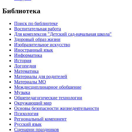
Библиотека
Поиск по библиотеке
Воспитательная работа
Для комплексов "Детский сад-начальная школа"
Здоровый образ жизни
Изобразительное искусство
Иностранный язык
Информатика
История
Логопедия
Математика
Материалы для родителей
Материалы МО
Междисциплинарное обобщение
Музыка
Общепедагогические технологии
Окружающий мир
Основы безопасности жизнедеятельности
Психология
Региональный компонент
Русский язык
Сценарии праздников