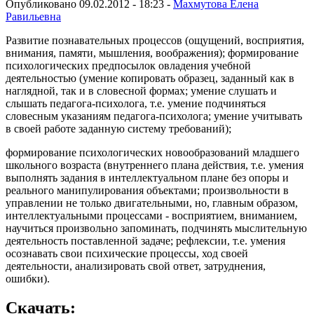
Опубликовано 09.02.2012 - 18:23 -
Махмутова Елена
Равильевна
Развитие познавательных процессов (ощущений, вос­приятия,
внимания, памяти, мышления, воображения); формирование
психологических предпосылок овладения учебной
деятельностью (умение копировать образец, заданный как в
наглядной, так и в словесной формах; умение слушать и
слышать педагога-психолога, т.е. уме­ние подчиняться
словесным указаниям педагога-психолога; умение учитывать
в своей работе заданную систему требова­ний);
формирование психологических новообразований младшего
школьного возраста (внутреннего плана дей­ствия, т.е. умения
выполнять задания в интеллекту­альном плане без опоры и
реального манипулирования объектами; произвольности в
управлении не только двигательными, но, главным образом,
интеллектуаль­ными процессами - восприятием, вниманием,
научить­ся произвольно запоминать, подчинять мыслительную
деятельность поставленной задаче; рефлексии, т.е. уме­ния
осознавать свои психические процессы, ход своей
деятельности, анализировать свой ответ, затруднения,
ошибки).
Скачать: