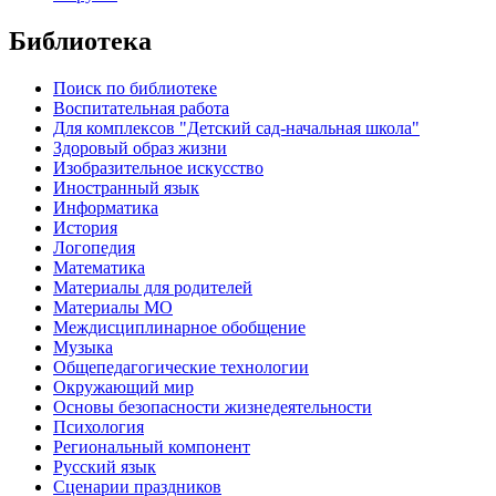
Библиотека
Поиск по библиотеке
Воспитательная работа
Для комплексов "Детский сад-начальная школа"
Здоровый образ жизни
Изобразительное искусство
Иностранный язык
Информатика
История
Логопедия
Математика
Материалы для родителей
Материалы МО
Междисциплинарное обобщение
Музыка
Общепедагогические технологии
Окружающий мир
Основы безопасности жизнедеятельности
Психология
Региональный компонент
Русский язык
Сценарии праздников