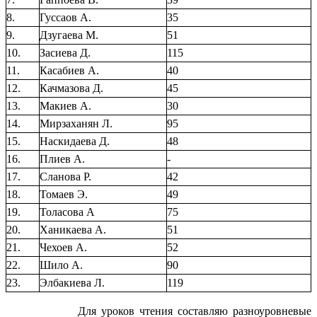
8.
Гуссаов А.
35
9.
Дзугаева М.
51
10.
Засиева Д.
115
11.
Касабиев А.
40
12.
Качмазова Д.
45
13.
Макиев А.
30
14.
Мирзаханян Л.
95
15.
Наскидаева Д.
48
16.
Плиев А.
-
17.
Сланова Р.
42
18.
Томаев Э.
49
19.
Толасова А
75
20.
Ханикаева А.
51
21.
Чехоев А.
52
22.
Шило А.
90
23.
Элбакиева Л.
119
Для уроков чтения составляю разноуровневые