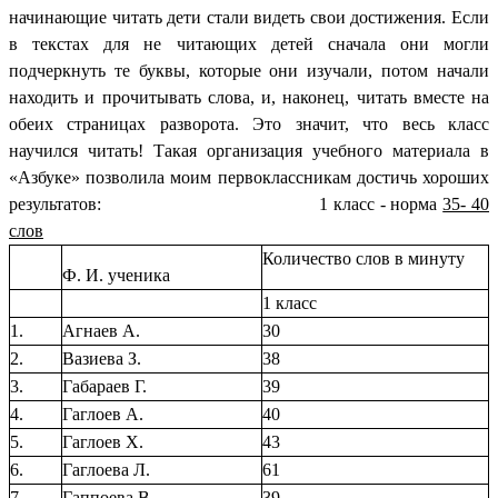
начинающие читать дети стали видеть свои достижения. Если
в текстах для не читающих детей сначала они могли
подчеркнуть те буквы, которые они изучали, потом начали
находить и прочитывать слова, и, наконец, читать вместе на
обеих страницах разворота. Это значит, что весь класс
научился читать! Такая организация учебного материала в
«Азбуке» позволила моим первоклассникам достичь хороших
результатов: 1 класс - норма
35- 40
слов
Количество слов в минуту
Ф. И. ученика
1 класс
1.
Агнаев А.
30
2.
Вазиева З.
38
3.
Габараев Г.
39
4.
Гаглоев А.
40
5.
Гаглоев Х.
43
6.
Гаглоева Л.
61
7.
Гаппоева В.
39