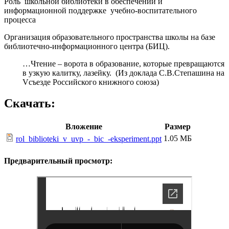
Роль школьной библиотеки в обеспечении и
информационной поддержке учебно-воспитательного
процесса
Организация образовательного пространства школы на базе
библиотечно-информационного центра (БИЦ).
…Чтение – ворота в образование, которые превращаются
в узкую калитку, лазейку. (Из доклада С.В.Степашина на
Vсъезде Российского книжного союза)
Скачать:
Вложение
Размер
1.05 МБ
rol_biblioteki_v_uvp_-_bic_-eksperiment.ppt
Предварительный просмотр: