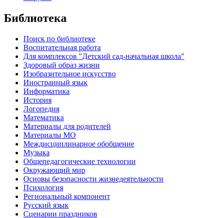
Библиотека
Поиск по библиотеке
Воспитательная работа
Для комплексов "Детский сад-начальная школа"
Здоровый образ жизни
Изобразительное искусство
Иностранный язык
Информатика
История
Логопедия
Математика
Материалы для родителей
Материалы МО
Междисциплинарное обобщение
Музыка
Общепедагогические технологии
Окружающий мир
Основы безопасности жизнедеятельности
Психология
Региональный компонент
Русский язык
Сценарии праздников