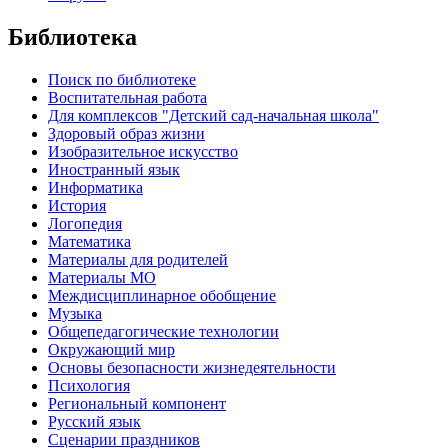
Библиотека
Поиск по библиотеке
Воспитательная работа
Для комплексов "Детский сад-начальная школа"
Здоровый образ жизни
Изобразительное искусство
Иностранный язык
Информатика
История
Логопедия
Математика
Материалы для родителей
Материалы МО
Междисциплинарное обобщение
Музыка
Общепедагогические технологии
Окружающий мир
Основы безопасности жизнедеятельности
Психология
Региональный компонент
Русский язык
Сценарии праздников