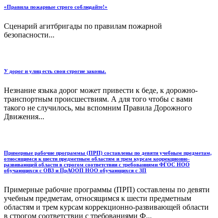
«Правила пожарные строго соблюдайте!»
Сценарий агитбригады по правилам пожарной
безопасности...
У дорог и улиц есть свои строгие законы.
Незнание языка дорог может привести к беде, к дорожно-
транспортным происшествиям. А для того чтобы с вами
такого не случилось, мы вспомним Правила Дорожного
Движения...
Примерные рабочие программы (ПРП) составлены по девяти учебным предметам,
относящимся к шести предметным областям и трем курсам коррекционно-
развивающей области в строгом соответствии с требованиями ФГОС НОО
обучающихся с ОВЗ и ПрАООП НОО обучающихся с ЗП
Примерные рабочие программы (ПРП) составлены по девяти
учебным предметам, относящимся к шести предметным
областям и трем курсам коррекционно-развивающей области
в строгом соответствии с требованиями Ф...