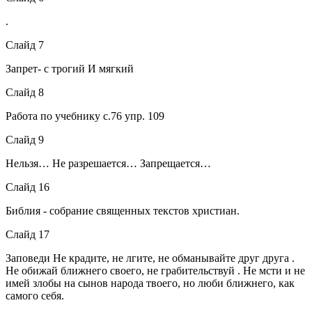
.
Слайд 7
Запрет- с трогий И мягкий
Слайд 8
Работа по учебнику с.76 упр. 109
Слайд 9
Нельзя… Не разрешается… Запрещается…
Слайд 16
Библия - собрание священных текстов христиан.
Слайд 17
Заповеди Не крадите, не лгите, не обманывайте друг друга .
Не обижай ближнего своего, не грабительствуй . Не мсти и не
имей злобы на сынов народа твоего, но люби ближнего, как
самого себя.