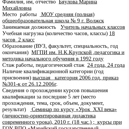
Фамилия, им, отчество
Бяулова Марина
Михайловна
Место работы
МОУ средняя (полная)
общеобразовательная школа № 9 г. Волжск
Занимаемая должность
Учитель начальных классов
Учебная нагрузка (количество часов, классы)
18
часов 2 класс
Образование (ВУЗ, факультет, специальность, год
окончания)
МГПИ им. Н.К.Крупской ,педагогика и
методика начального обучения в 1992 году
Стаж работы, педагогический стаж
24 года, 24 года
Наличие квалификационной категории (год
присвоения)
высшая категория 2006 год, приказ
№301-к от 26.12.2006г
.
Сведения о прохождении курсов повышения
квалификации за последние 5 лет (место
прохождения, тема, срок, объем, документ,
результат)
Семинар по курсу «Урок XXI века»
(личностно-ориентированная дидактика
современного урока), 2010 г. (18 час.) ; курсы при
ГОУ ВПО «Марийский государственный