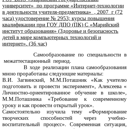
университет» по программе «Интернет-технологии
в деятельности учителя-предметника» , 2007 г (72
часа) удостоверение № 2953; курсы повышения
квалификации при ГОУ ДПО (ПК) С «Марийский
институт образования» (Здоровье и безопасность
детей в мире компьютерных технологий и
интернет». (36 час)
Самообразование по специальности в
межаттестационный период.
В ходе реализации плана самообразования
мною проработаны следующие материалы:
В.И. Загвинский, М.М.Поташник «Как учителю
подготовить и провести эксперимент», Алексеева «
Личностно-ориентированное обучение в школе»,
М.М.Поташника «Требование к современному
уроку и как провести открытый урок».
Самостоятельно изучила тему «Формирование
творческих способностей через
учебно-
воспитательный процесс». Современная ситуация,