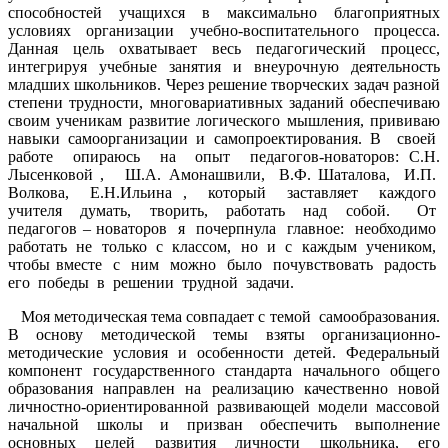
способностей учащихся в максимально благоприятных
условиях организации учебно-воспитательного процесса.
Данная цель охватывает весь педагогический процесс,
интегрируя учебные занятия и внеурочную деятельность
младших школьников. Через решение творческих задач разной
степени трудности, многовариативных заданий обеспечиваю
своим ученикам развитие логического мышления, прививаю
навыки самоорганизации и самопроектирования. В своей
работе опираюсь на опыт педагогов-новаторов: С.Н.
Лысенковой , Ш.А. Амонашвили, В.Ф. Шаталова, И.П.
Волкова, Е.Н.Ильина , который заставляет каждого
учителя думать, творить, работать над собой. От
педагогов – новаторов я почерпнула главное: необходимо
работать не только с классом, но и с каждым учеником,
чтобы вместе с ним можно было почувствовать радость
его победы в решении трудной задачи.
Моя методическая тема совпадает с темой самообразования.
В основу методической темы взяты организационно-
методические условия и особенности детей. Федеральный
компонент государственного стандарта начального общего
образования направлен на реализацию качественно новой
личностно-ориентированной развивающей модели массовой
начальной школы и призван обеспечить выполнение
основных целей развития личности школьника, его