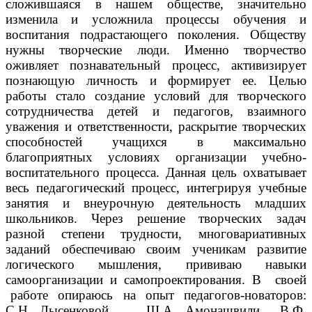
сложившаяся в нашем обществе, значительно
изменила и усложнила процессы обучения и
воспитания подрастающего поколения. Обществу
нужны творческие люди. Именно творчество
оживляет познавательный процесс, активизирует
познающую личность и формирует ее. Целью
работы стало создание условий для творческого
сотрудничества детей и педагогов, взаимного
уважения и ответственности, раскрытие творческих
способностей учащихся в максимально
благоприятных условиях организации учебно-
воспитательного процесса. Данная цель охватывает
весь педагогический процесс, интегрируя учебные
занятия и внеурочную деятельность младших
школьников. Через решение творческих задач
разной степени трудности, многовариативных
заданий обеспечиваю своим ученикам развитие
логического мышления, прививаю навыки
самоорганизации и самопроектирования. В своей
работе опираюсь на опыт педагогов-новаторов:
С.Н. Лысенковой , Ш.А. Амонашвили, В.Ф.