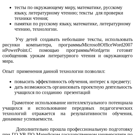
тесты по окружающему миру, математике, русскому
языку, литературному чтению; тексты для проверки
техники чтения;
памятки по русскому языку, математике, литературному
чтению, технологии.
Учу детей создавать небольшие тексты, использовать
рисунки компьютера, программыMicrosoftOfficeWord2007
иPowerPoint.С помощью программыWordдети готовят
сообщенияк урокам литературного чтения и окружающего
мира.
Опыт применения данной технологии позволил:
повысить эффективность обучения, интерес к предмету;
дать возможность организовать проектную деятельность
учащихся по созданию презентаций
Грамотное использование интеллектуального потенциала
учащихся и использование передовых педагогических
технологий отражается на результативности обучения,
динамике успеваемости.
Дополнительно прошла профессиональную подготовку
при ГО УВ ПО Марийском государственном университете по