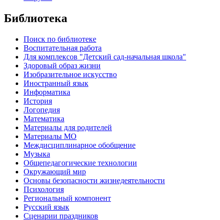
Библиотека
Поиск по библиотеке
Воспитательная работа
Для комплексов "Детский сад-начальная школа"
Здоровый образ жизни
Изобразительное искусство
Иностранный язык
Информатика
История
Логопедия
Математика
Материалы для родителей
Материалы МО
Междисциплинарное обобщение
Музыка
Общепедагогические технологии
Окружающий мир
Основы безопасности жизнедеятельности
Психология
Региональный компонент
Русский язык
Сценарии праздников