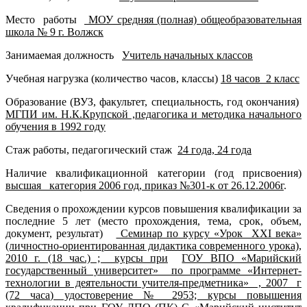
Место работы
МОУ средняя (полная) общеобразовательная
школа № 9 г. Волжск
Занимаемая должность
Учитель начальных классов
Учебная нагрузка (количество часов, классы)
18 часов 2 класс
Образование (ВУЗ, факультет, специальность, год окончания)
МГПИ им. Н.К.Крупской ,педагогика и методика начального
обучения в 1992 году
Стаж работы, педагогический стаж
24 года, 24 года
Наличие квалификационной категории (год присвоения)
высшая категория 2006 год, приказ №301-к от 26.12.2006г
.
Сведения о прохождении курсов повышения квалификации за
последние 5 лет (место прохождения, тема, срок, объем,
документ, результат)
Семинар по курсу «Урок XXI века»
(личностно-ориентированная дидактика современного урока),
2010 г. (18 час.) ; курсы при
ГОУ ВПО «Марийский
государственный университет» по программе «Интернет-
технологии в деятельности учителя-предметника» , 2007 г
(72 часа) удостоверение № 2953; курсы повышения