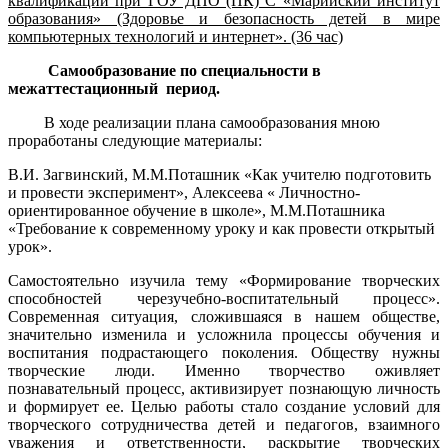
квалификации при ГОУ ДПО (ПК) С «Марийский институт
образования» (Здоровье и безопасность детей в мире
компьютерных технологий и интернет». (36 час)
Самообразование по специальности в
межаттестационный период.
В ходе реализации плана самообразования мною
проработаны следующие материалы:
В.И. Загвинский, М.М.Поташник «Как учителю подготовить
и провести эксперимент», Алексеева « Личностно-
ориентированное обучение в школе», М.М.Поташника
«Требование к современному уроку и как провести открытый
урок».
Самостоятельно изучила тему «Формирование творческих
способностей черезучебно-воспитательный процесс».
Современная ситуация, сложившаяся в нашем обществе,
значительно изменила и усложнила процессы обучения и
воспитания подрастающего поколения. Обществу нужны
творческие люди. Именно творчество оживляет
познавательный процесс, активизирует познающую личность
и формирует ее. Целью работы стало создание условий для
творческого сотрудничества детей и педагогов, взаимного
уважения и ответственности, раскрытие творческих