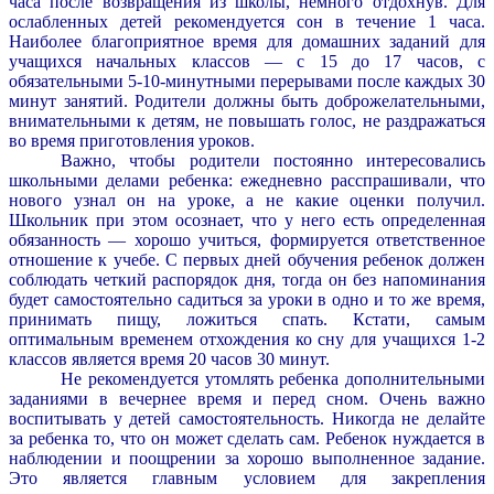
часа после возвращения из школы, немного отдохнув. Для
ослабленных детей рекомендуется сон в течение 1 часа.
Наиболее благоприятное время для домашних заданий для
учащихся начальных классов — с 15 до 17 часов, с
обязательными 5-10-минутными перерывами после каждых 30
минут занятий. Родители должны быть доброжелательными,
внимательными к детям, не повышать голос, не раздражаться
во время приготовления уроков.
Важно, чтобы родители постоянно интересовались
школьными делами ребенка: ежедневно расспрашивали, что
нового узнал он на уроке, а не какие оценки получил.
Школьник при этом осознает, что у него есть определенная
обязанность — хорошо учиться, формируется ответственное
отношение к учебе. С первых дней обучения ребенок должен
соблюдать четкий распорядок дня, тогда он без напоминания
будет самостоятельно садиться за уроки в одно и то же время,
принимать пищу, ложиться спать. Кстати, самым
оптимальным временем отхождения ко сну для учащихся 1-2
классов является время 20 часов 30 минут.
Не рекомендуется утомлять ребенка дополнительными
заданиями в вечернее время и перед сном. Очень важно
воспитывать у детей самостоятельность. Никогда не делайте
за ребенка то, что он может сделать сам. Ребенок нуждается в
наблюдении и поощрении за хорошо выполненное задание.
Это является главным условием для закрепления