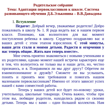
Родительское собрание
Тема: Адаптация первоклассников к школе. Система
развивающего обучения Д.Б.Эльконина – В.В.Давыдова
Вступление
Педагог:
Добрый вечер, уважаемые родители! Добро
пожаловать в школу № 1. Я рада видеть вас в нашем первом
классе. Понимаю, как волнителен для вас момент
поступления ребенка в школу. Сердечно поздравляю вас и
ваших детей с этим этапом взросления.
С этой минуты,
ваши дети стали и моими детьми. Радости и огорчения у
нас теперь общие. Жить нам теперь вместе».
Мне очень приятно знакомиться с новыми учениками и
их родителями, однако момент нашей встречи характерен еще
и тем, что волнуетесь не только вы и наши дети, но, честно
признаюсь, и я. Понравимся ли мы друг другу? Обретем ли
взаимопонимание и дружбу? Сможете ли вы услышать,
понять и принять мои требования и помогать нашим
маленьким первоклассникам? Именно от этого зависит успех
нашей с вами совместной работы.
Теперь у ваших детей все будет по-новому: уроки,
учительница, школьные товарищи. Очень важно, чтобы при
этом вы, любящие родители, находились рядом со своими
детьми. Теперь мы с вами – один большой коллектив. Нам