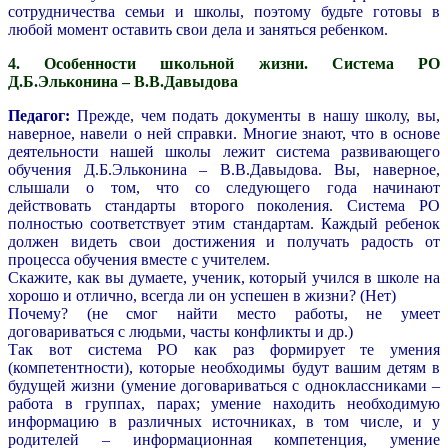
сотрудничества семьи и школы, поэтому будьте готовы в
любой момент оставить свои дела и заняться ребенком.
4. Особенности школьной жизни. Система РО
Д.Б.Эльконина – В.В.Давыдова
Педагог:
Прежде, чем подать документы в нашу школу, вы,
наверное, навели о ней справки. Многие знают, что в основе
деятельности нашей школы лежит система развивающего
обучения Д.Б.Эльконина – В.В.Давыдова. Вы, наверное,
слышали о том, что со следующего года начинают
действовать стандарты второго поколения. Система РО
полностью соответствует этим стандартам. Каждый ребенок
должен видеть свои достижения и получать радость от
процесса обучения вместе с учителем.
Скажите, как вы думаете, ученик, который учился в школе на
хорошо и отлично, всегда ли он успешен в жизни? (Нет)
Почему? (не смог найти место работы, не умеет
договариваться с людьми, часты конфликты и др.)
Так вот система РО как раз формирует те умения
(компетентности), которые необходимы будут вашим детям в
будущей жизни (умение договариваться с одноклассниками –
работа в группах, парах; умение находить необходимую
информацию в различных источниках, в том числе, и у
родителей – информационная компетенция, умение