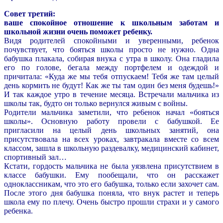
Совет третий:
ваше спокойное отношение к школьным заботам и
школьной жизни очень поможет ребенку.
Видя родителей спокойными и уверенными, ребенок
почувствует, что бояться школы просто не нужно. Одна
бабушка плакала, собирая внука с утра в школу. Она гладила
его по голове, бегала между портфелем и одеждой и
причитала: «Куда же мы тебя отпускаем! Тебя же там целый
день кормить не будут! Как же ты там один без меня будешь!»
И так каждое утро в течение месяца. Встречали мальчика из
школы так, будто он только вернулся живым с войны.
Родители мальчика заметили, что ре6енок начал «бояться
школы». Основную работу провели с бабушкой. Ее
пригласили на целый день школьных занятий, она
присутствовала на всех уроках, завтракала вместе со всем
классом, зашла в школьную раздевалку, медицинский кабинет,
спортивный зал…
Кстати, гордость мальчика не была уязвлена присутствием в
классе бабушки. Ему пообещали, что он расскажет
одноклассникам, что это его бабушка, только если захочет сам.
После этого дня бабушка поняла, что внук растет и теперь
школа ему по плечу. Очень быстро прошли страхи и у самого
ребенка.