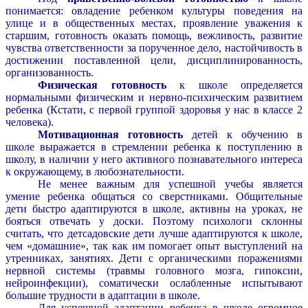
понимается: овладение ребенком культуры поведения на
улице и в общественных местах, проявление уважения к
старшим, готовность оказать помощь, вежливость, развитие
чувства ответственности за порученное дело, настойчивость в
достижении поставленной цели, дисциплинированность,
организованность.
Физическая готовность
к школе определяется
нормальными физическим и нервно-психическим развитием
ребенка (Кстати, с первой группой здоровья у нас в классе 2
человека).
Мотивационная готовность
детей к обучению в
школе выражается в стремлении ребенка к поступлению в
школу, в наличии у него активного познавательного интереса
к окружающему, в любознательности.
Не менее важным для успешной учебы является
умение ребенка общаться со сверстниками. Общительные
дети быстро адаптируются в школе, активны на уроках, не
бояться отвечать у доски. Поэтому психологи склонны
считать, что детсадовские дети лучше адаптируются к школе,
чем «домашние», так как им помогает опыт выступлений на
утренниках, занятиях. Дети с органическими поражениями
нервной системы (травмы головного мозга, гипоксии,
нейроинфекции), соматически ослабленные испытывают
большие трудности в адаптации в школе.
Для успешной адаптации ребенка в школе огромное