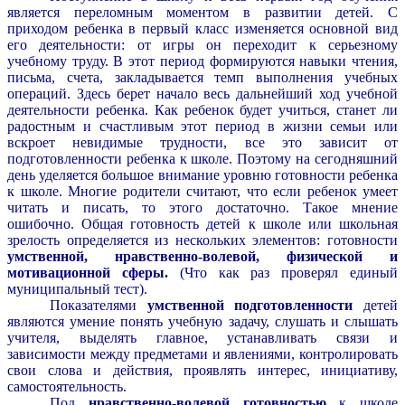
является переломным моментом в развитии детей. С
приходом ребенка в первый класс изменяется основной вид
его деятельности: от игры он переходит к серьезному
учебному труду. В этот период формируются навыки чтения,
письма, счета, закладывается темп выполнения учебных
операций. Здесь берет начало весь дальнейший ход учебной
деятельности ребенка. Как ребенок будет учиться, станет ли
радостным и счастливым этот период в жизни семьи или
вскроет невидимые трудности, все это зависит от
подготовленности ребенка к школе. Поэтому на сегодняшний
день уделяется большое внимание уровню готовности ребенка
к школе. Многие родители считают, что если ребенок умеет
читать и писать, то этого достаточно. Такое мнение
ошибочно. Общая готовность детей к школе или школьная
зрелость определяется из нескольких элементов: готовности
умственной, нравственно-волевой, физической и
мотивационной сферы.
(Что как раз проверял единый
муниципальный тест).
Показателями
умственной подготовленности
детей
являются умение понять учебную задачу, слушать и слышать
учителя, выделять главное, устанавливать связи и
зависимости между предметами и явлениями, контролировать
свои слова и действия, проявлять интерес, инициативу,
самостоятельность.
Под
нравственно-волевой готовностью
к школе