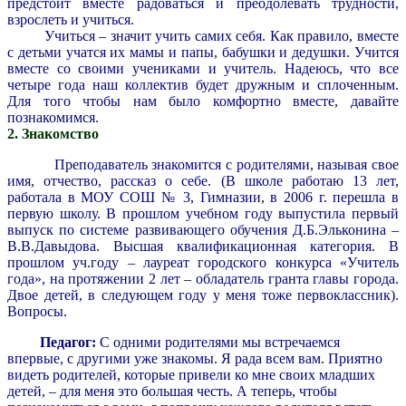
предстоит вместе радоваться и преодолевать трудности,
взрослеть и учиться.
Учиться – значит учить самих себя. Как правило, вместе
с детьми учатся их мамы и папы, бабушки и дедушки. Учится
вместе со своими учениками и учитель. Надеюсь, что все
четыре года наш коллектив будет дружным и сплоченным.
Для того чтобы нам было комфортно вместе, давайте
познакомимся.
2. Знакомство
Преподаватель знакомится с родителями, называя свое
имя, отчество, рассказ о себе. (В школе работаю 13 лет,
работала в МОУ СОШ № 3, Гимназии, в 2006 г. перешла в
первую школу. В прошлом учебном году выпустила первый
выпуск по системе развивающего обучения Д.Б.Эльконина –
В.В.Давыдова. Высшая квалификационная категория. В
прошлом уч.году – лауреат городского конкурса «Учитель
года», на протяжении 2 лет – обладатель гранта главы города.
Двое детей, в следующем году у меня тоже первоклассник).
Вопросы.
Педагог:
С одними родителями мы встречаемся
впервые, с другими уже знакомы. Я рада всем вам. Приятно
видеть родителей, которые привели ко мне своих младших
детей, – для меня это большая честь. А теперь, чтобы