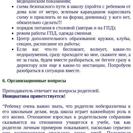
медицинским показаниям;
схема безопасного пути в школу (пройти с ребенком от
дома или от метро, зеленым карандашом нарисовать
схему и приклеить ее на форзац дневника); у кого нет,
обязательно сделать!!!
порядок питания в столовой (завтрак и на ГПД);
режим работы ГПД, одежда сменная
Центр дополнительного образования: кружки, клубы,
секции, расписание их работы;
Если вас что-то беспокоит, волнует, какие-то
недоразумения, сразу приходите ко мне, скажите мне, а
не за глаза, будем вместе разбираться, не бегите сразу к
директору или еще в какие-то инстанции. Попробуем
разобраться в ситуации вместе.
6. Организационные вопросы
Преподаватель отвечает на вопросы родителей.
Инициатива приветствуется!
“Ребенку очень важно знать, что родители небезразличны к
его школьным делам, ведь школа играет важнейшую роль в
его жизни. Отношение взрослых к родительским собраниям
сказывается на отношении учащегося к учебе, так как
родители личным примером показывают, насколько серьезно
они воспринимают школьную жизнь детей. Поделиться