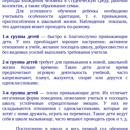
периоды вхождения человека в студенческую среду, рабочий
коллектив, а также образование семьи.
Для успешного обучения ребенка необходимо
учитывать особенности адаптации, т. е. привыкания,
приспособления к школьной жизни. Наблюдения показали,
что адаптация может проходить по-разному.
1-я группа детей
— быстро и благополучно привыкающие
дети. У них преобладает хорошее настроение, активное
отношение к учебе, желание посещать школу, добросовестно и
без видимых усилий выполнять требования учителя.
2-я группа детей
требует для привыкания к новой, школьной
жизни больше времени. Такие дети долгое время
предпочитают игровую деятельность учебной, часто
капризничают, плачут, жалуются, спорят или дерутся с
одноклассниками.
3-я группа детей
— плохо привыкающие дети. Их отличает
негативная форма поведения, нежелание учиться и посещать
школу, устойчивые отрицательные эмоции. У них не
складываются отношения с одноклассниками, которые не
хотят с ними дружить, играть на переменах. Такие дети ведут
себя в школе вызывающе, часто мешают проводить урок и т. д.
Поступление в школу и весь первый год обучения