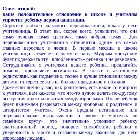
Совет второй:
ваше положительное отношение к школе и учителям
упростит ребенку период адаптации.
Спросите любого знакомого первоклассника, какая у него
учительница. В ответ вы, скорее всего, услышите, что она
самая лучшая, самая красивая, самая добрая, самая… Для
первоклассника учительница становится одним из самых
главных взрослых в жизни. В первые месяцы в школе
учительница затмевает и маму и папу. Мудрым поступком
будет поддержать эту «влюбленность» ребенка и не ревновать.
Сотрудничайте с учителями вашего ребенка, предлагайте
помощь, проявляйте активность. В классе с активными
родителями, как подмечено, теснее и лучше отношения между
детьми, интереснее жизнь, больше праздников и походов.
Даже если лично у вас, как родителей, есть какие-то вопросы
к учителям, вам кажется, что что-то нужно делать по-другому,
все трения должны остаться между взрослыми. Иначе ребенок
будет вынужден разрываться между любовью к родителям и
авторитетом учителя. Очень вредны негативные или
неуважительные высказывания о школе и учителях «в
семейном кругу», это значительно усложнит ребенку
адаптационный период, подорвет спокойствие ребенка и
уверенность в заботе и согласии между важными для него
взрослыми людьми.