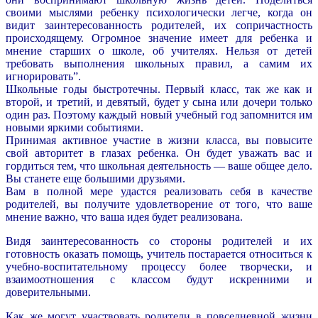
своими мыслями ребенку психологически легче, когда он
видит заинтересованность родителей, их сопричастность
происходящему. Огромное значение имеет для ребенка и
мнение старших о школе, об учителях. Нельзя от детей
требовать выполнения школьных правил, а самим их
игнорировать”.
Школьные годы быстротечны. Первый класс, так же как и
второй, и третий, и девятый, будет у сына или дочери только
один раз. Поэтому каждый новый учебный год запомнится им
новыми яркими событиями.
Принимая активное участие в жизни класса, вы повысите
свой авторитет в глазах ребенка. Он будет уважать вас и
гордиться тем, что школьная деятельность — ваше общее дело.
Вы станете еще большими друзьями.
Вам в полной мере удастся реализовать себя в качестве
родителей, вы получите удовлетворение от того, что ваше
мнение важно, что ваша идея будет реализована.
Видя заинтересованность со стороны родителей и их
готовность оказать помощь, учитель постарается относиться к
учебно-воспитательному процессу более творчески, и
взаимоотношения с классом будут искренними и
доверительными.
Как же могут участвовать родители в повседневной жизни