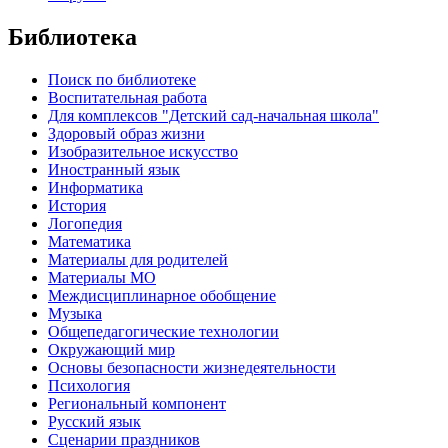
Библиотека
Поиск по библиотеке
Воспитательная работа
Для комплексов "Детский сад-начальная школа"
Здоровый образ жизни
Изобразительное искусство
Иностранный язык
Информатика
История
Логопедия
Математика
Материалы для родителей
Материалы МО
Междисциплинарное обобщение
Музыка
Общепедагогические технологии
Окружающий мир
Основы безопасности жизнедеятельности
Психология
Региональный компонент
Русский язык
Сценарии праздников