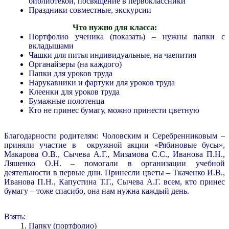
библиотекой, посвящение в первоклассники
Праздники совместные, экскурсии
Что нужно для класса:
Портфолио ученика (показать) – нужны папки с
вкладышами
Чашки для питья индивидуальные, на чаепития
Органайзеры (на каждого)
Папки для уроков труда
Нарукавники и фартуки для уроков труда
Клеенки для уроков труда
Бумажные полотенца
Кто не принес бумагу, можно принести цветную
Благодарности родителям: Чоловским и Серебренниковым –
приняли участие в окружной акции «Рябиновые бусы»,
Макарова О.В., Сычева А.Г., Мизамова С.С., Иванова П.Н.,
Ляшенко О.Н. – помогали в организации учебной
деятельности в первые дни. Принесли цветы – Ткаченко И.В.,
Иванова П.Н., Капустина Т.Г., Сычева А.Г. всем, кто принес
бумагу – тоже спасибо, она нам нужна каждый день.
Взять:
Папку (портфолио)