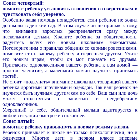
Совет четвертый:
помогите ребенку установить отношения со сверстникам и
чувствовать себя уверенно.
Особенно ваша помощь понадобится, если ребенок не ходил
до школы в детский сад. В этом случае он не привык к тому,
что внимание взрослых распределяется сразу между
несколькими детьми. Хвалите ребенка за общительность,
радуйтесь вслух его новым школьным знакомствам.
Поговорите ним о правилах общения со своими ровесниками,
помогите стать вашему ребенку интересным другим. Учите
его новым играм, чтобы он мог показать их друзьям.
Пригласите одноклассников вашего ребенка к вам домой —
простое чаепитие, а маленький хозяин научится принимать
гостей.
Не стоит «подкупать» внимание школьных товарищей вашего
ребенка дорогими игрушками и одеждой. Так ваш ребенок не
научится быть нужным другим сам по себе. Ваш сын или дочь
может столкнуться с завистью и неодобрением
одноклассников.
Уверенный в себе, общительный малыш адаптируется к
любой ситуации быстрее и спокойнее.
Совет пятый:
помогите ребенку привыкнуть к новому режиму жизни.
Ребенок привыкает к школе не только психологически, но и
физически. Многие дети в первом классе впервые