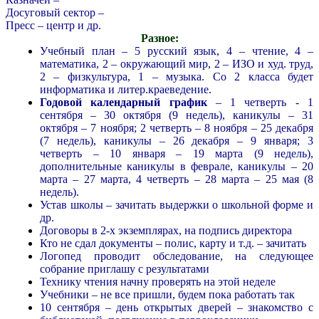
Досуговый сектор –
Пресс – центр и др.
Разное:
Учебный план – 5 русский язык, 4 – чтение, 4 –
математика, 2 – окружающий мир, 2 – ИЗО и худ. труд,
2 – физкультура, 1 – музыка. Со 2 класса будет
информатика и литер.краеведение.
Годовой календарный график
– 1 четверть - 1
сентября – 30 октября (9 недель), каникулы – 31
октября – 7 ноября; 2 четверть – 8 ноября – 25 декабря
(7 недель), каникулы – 26 декабря – 9 января; 3
четверть – 10 января – 19 марта (9 недель),
дополнительные каникулы в феврале, каникулы – 20
марта – 27 марта, 4 четверть – 28 марта – 25 мая (8
недель).
Устав школы – зачитать выдержки о школьной форме и
др.
Договоры в 2-х экземплярах, на подпись директора
Кто не сдал документы – полис, карту и т.д. – зачитать
Логопед проводит обследование, на следующее
собрание приглашу с результатами
Технику чтения начну проверять на этой неделе
Учебники – не все пришли, будем пока работать так
10 сентября – день открытых дверей – знакомство с