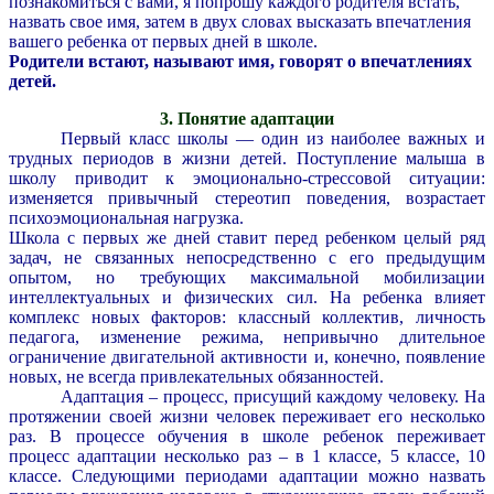
познакомиться с вами, я попрошу каждого родителя встать,
назвать свое имя, затем в двух словах высказать впечатления
вашего ребенка от первых дней в школе.
Родители встают, называют имя, говорят о впечатлениях
детей.
3. Понятие адаптации
Первый класс школы — один из наиболее важных и
трудных периодов в жизни детей. Поступление малыша в
школу приводит к эмоционально-стрессовой ситуации:
изменяется привычный стереотип поведения, возрастает
психоэмоциональная нагрузка.
Школа с первых же дней ставит перед ребенком целый ряд
задач, не связанных непосредственно с его предыдущим
опытом, но требующих максимальной мобилизации
интеллектуальных и физических сил. На ребенка влияет
комплекс новых факторов: классный коллектив, личность
педагога, изменение режима, непривычно длительное
ограничение двигательной активности и, конечно, появление
новых, не всегда привлекательных обязанностей.
Адаптация – процесс, присущий каждому человеку. На
протяжении своей жизни человек переживает его несколько
раз. В процессе обучения в школе ребенок переживает
процесс адаптации несколько раз – в 1 классе, 5 классе, 10
классе. Следующими периодами адаптации можно назвать