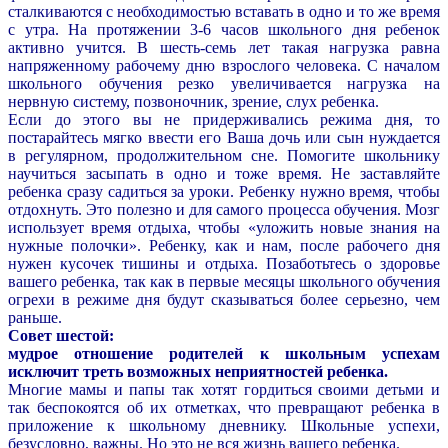
сталкиваются с необходимостью вставать в одно и то же время
с утра. На протяжении 3-6 часов школьного дня ребенок
активно учится. В шесть-семь лет такая нагрузка равна
напряженному рабочему дню взрослого человека. С началом
школьного обучения резко увеличивается нагрузка на
нервную систему, позвоночник, зрение, слух ребенка.
Если до этого вы не придерживались режима дня, то
постарайтесь мягко ввести его Ваша дочь или сын нуждается
в регулярном, продолжительном сне. Помогите школьнику
научиться засыпать в одно и тоже время. Не заставляйте
ребенка сразу садиться за уроки. Ребенку нужно время, чтобы
отдохнуть. Это полезно и для самого процесса обучения. Мозг
использует время отдыха, чтобы «уложить новые знания на
нужные полочки». Ребенку, как и нам, после рабочего дня
нужен кусочек тишины и отдыха. Позаботьтесь о здоровье
вашего ребенка, так как в первые месяцы школьного обучения
огрехи в режиме дня будут сказываться более серьезно, чем
раньше.
Совет шестой:
мудрое отношение родителей к школьным успехам
исключит треть возможных неприятностей ребенка.
Многие мамы и папы так хотят гордиться своими детьми и
так беспокоятся об их отметках, что превращают ребенка в
приложение к школьному дневнику. Школьные успехи,
безусловно, важны. Но это не вся жизнь вашего ребенка.