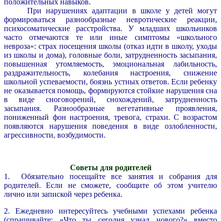
положительных навыков.
При нарушениях адаптации в школе у детей могут
формироваться разнообразные невротические реакции,
психосоматические расстройства. У младших школьников
часто отмечаются те или иные симптомы «школьного
невроза»: страх посещения школы (отказ идти в школу, уходы
из школы и дома), головные боли, затрудненность засыпания,
повышенная утомляемость, эмоциональная лабильность,
раздражительность, колебания настроения, снижение
школьной успеваемости, боязнь устных ответов. Если ребенку
не оказывается помощь, формируются стойкие нарушения сна
в виде сноговорений, снохождений, затрудненность
засыпания. Разнообразные вегетативные проявления,
пониженный фон настроения, тревога, страхи. С возрастом
появляются нарушения поведения в виде озлобленности,
агрессивности, возбудимости.
Советы для родителей
1. Обязательно посещайте все занятия и собрания для
родителей. Если не сможете, сообщите об этом учителю
лично или запиской через ребенка.
2. Ежедневно интересуйтесь учебными успехами ребенка
(спрашивайте: «Что ты сегодня узнал нового?» вместо