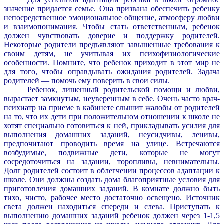
значение придается семье. Она призвана обеспечить ребенку
непосредственное эмоциональное общение, атмосферу любви
и взаимопонимания. Чтобы стать ответственным, ребенок
должен чувствовать доверие и поддержку родителей.
Некоторые родители предъявляют завышенные требования к
своим детям, не учитывая их психофизиологические
особенности. Помните, что ребенок приходит в этот мир не
для того, чтобы оправдывать ожидания родителей. Задача
родителей — помочь ему поверить в свои силы.
Ребенок, лишенный родительской помощи и любви,
вырастает замкнутым, неуверенным в себе. Очень часто врач-
психиатр на приеме в кабинете слышит жалобы от родителей
на то, что их дети при положительном отношении к школе не
хотят специально готовиться к ней, прикладывать усилия для
выполнения домашних заданий, неусидчивы, ленивы,
предпочитают проводить время на улице. Встречаются
возбудимые, подвижные дети, которые не могут
сосредоточиться на задании, торопливы, невнимательны.
Долг родителей состоит в облегчении процессов адаптации к
школе. Они должны создать дома благоприятные условия для
приготовления домашних заданий. В комнате должно быть
тихо, чисто, рабочее место достаточно освещено. Источник
света должен находиться спереди и слева. Приступать к
выполнению домашних заданий ребенок должен через 1-1,5