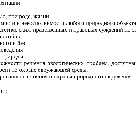
ентации
ю, при роде, жизни.
имости и невосполнимости любого природного объект
тетиче ских, нравственных и правовых суждений по э
способов
ного и без
поведения
 природы.
можности решения экологических проблем, доступны
ности по охране окружающей среды.
зированию состояния и охраны природного окружения.
ти;