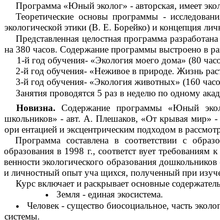
Программа «Юный эколог» - авторская, имеет экол
Теоретические основы программы - исследовани
экологической этики (В. Е. Борейко) и концепция ли
Представленная целостная программа разработана 
на 380 часов. Содержание программы выстроено в ра
1-й год обучения- «Экология моего дома» (80 часов:
2-й год обучения- «Неживое в природе. Жизнь рас
3-й год обучения- «Экология животных» (160 часов:
Занятия проводятся 5 раз в неделю по одному акад
Новизна.
Содержание программы «Юный эколог
школьников» - авт. А. Плешаков, «От крывая мир» - а
ори ентацией и эксцентрическим подходом в рассмот
Программа составлена в соответствии с обр
образования в 1998 г., соответст вует требованиям
венности экологического образования дошкольников 
и личностный опыт уча щихся, полученный при изу
Курс включает и раскрывает основные содержатель
Земля - единая экосистема.
Человек - существо биосоциальное, часть эколо
системы.