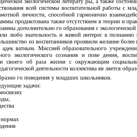
дической экологической литерату ры, а также состоян
ствования всей системы воспитательной работы с мл
рамотной личности, способной гармонично взаимоде
аммы продиктована также отсутствием в теории и прак
ограммы дополнительно го образования с экологическо
или любо знательность и живой интерес к познанию 
ольшинство из воспитанников проявили желание более 
адек ватным. Миссией образовательного учреждения
ого экологического сознания и пове дения, воспи
ции своего об раза жизни с окружающим социал
дагогической деятельности коллектива яв ляется обр
бразно го поведения у младших школьников.
едующие задачи:
мосвязях
оды,
щества
 нормах
юдения