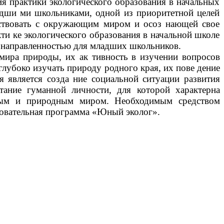
ия практики экологического образования в начальных
адши ми школьниками, одной из приоритетной целей
йствовать с окружающим миром и осоз нающей свое
ти ке экологического образования в начальной школе
й направленностью для младших школьников.
мира природы, их ак тивность в изучении вопросов
глубоко изучать природу родного края, их пове дение
 является созда ние социальной ситуации развития
тание гуманной личности, для которой характерна
ьным и природным миром. Необходимым средством
азовательная программа «Юный эколог».