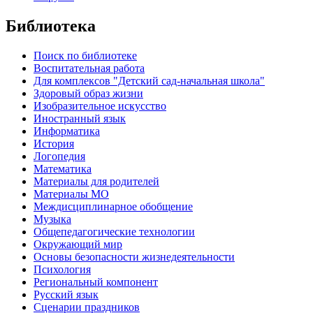
Библиотека
Поиск по библиотеке
Воспитательная работа
Для комплексов "Детский сад-начальная школа"
Здоровый образ жизни
Изобразительное искусство
Иностранный язык
Информатика
История
Логопедия
Математика
Материалы для родителей
Материалы МО
Междисциплинарное обобщение
Музыка
Общепедагогические технологии
Окружающий мир
Основы безопасности жизнедеятельности
Психология
Региональный компонент
Русский язык
Сценарии праздников