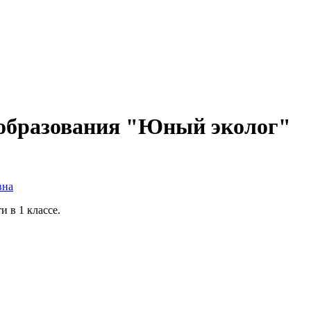
образования "Юный эколог"
вна
 в 1 классе.