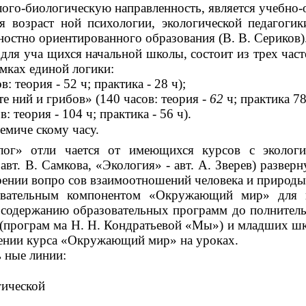
ого-биологическую направленность, является учебно-
я возраст ной психологии, экологической педагогик
чностно ориентированного образования (В. В. Сериков)
для уча щихся начальной школы, состоит из трех част
мках единой логики:
 теория - 52 ч; практика - 28 ч);
те ний и грибов» (140 часов: теория
- 62
ч; практика 78
 теория - 104 ч; практика - 56 ч).
емиче скому часу.
» отли чается от имеющихся курсов с экологич
вт. В. Самкова, «Экология» - авт. А. Зверев) разверн
рении вопро сов взаимоотношений человека и природы
азовательным компонентом «Окружающий мир» для
 к содержанию образовательных программ до полнитель
(програм ма Н. Н. Кондратьевой «Мы») и младших шко
чении курса «Окружающий мир» на уроках.
 ные линии:
гической