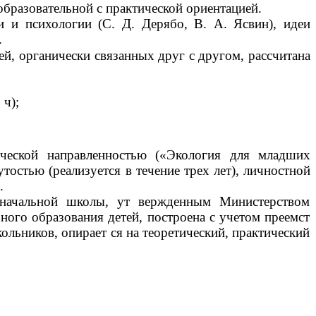
образовательной с практической ориентацией.
и и психологии (С. Д. Дерябо, В. А. Ясвин), идеи
.
ей, органически связанных друг с другом, рассчитана
 ч);
еской направленностью («Экология для младших
утостью (реализуется в течение трех лет), личностной
.
 начальной школы, ут вержденным Министерством
ного образования детей, построена с учетом преемст
льников, опирает ся на теоретический, практический