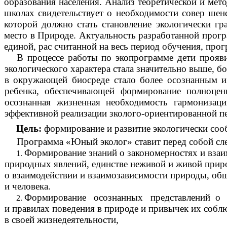
образования населения. Анализ теоретической и мето
школах свидетельствует о необходимости совер шен
которой должно стать становление экологически г
место в Природе. Актуальность разработанной прогр
единой, рас считанной на весь период обучения, пр
В процессе работы по экопрограмме дети прояв
экологического характера стала значительно выше, б
в окружающей биосреде стало более осознанным и 
ребенка, обеспечивающей формирование полноценн
осознанная жизненная необходимость гармониза
эффективной реализации зколого-ориентированной пе
Цель:
формирование и развитие экологически соо
Программа «Юный эколог» ставит перед собой сл
Формирование знаний о закономерностях и взаи
природных явлений, единстве неживой и живой прир
о взаимодействии и взаимозависимости природы, об
и человека.
Формирование осознанных представлений о
и правилах поведения в природе и привычек их собл
в своей жизнедеятельности,