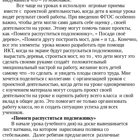
Все чаще на уроках я использую игровые приемы
вместе с проектной деятельностью, когда дети в конце урока
видят результат своей работы. При введении ФГОС особенно
важно, чтобы дети могли сами давать себе оценку , своей
деятельности на уроке. Этому могут помочь такие проекты,
как «Помоги распуститься подснежнику», « Посади своё
дерево», «Помоги другу построить мост, дом » и т.д.. Конечно,
все эти элементы урока можно разработать при помощи
ИКТ, когда на экране будут распускаться подснежники,
вырастать деревья, строиться мост, но то , что дети могут это
сделать своими руками создаёт положительный
эмоциональный настрой на работу, желание всех детей
самому что –то сделать и увидеть плоды своего труда. Мне
хочется поделиться с коллегами с организацией уроков с
проектной деятельностью, когда дети на уроке одновременно
с изучением материала могут создать проект своей
деятельности на уроке и оценить работу всего класса и свой
вклад в общее дело. Это помогает не только организовать
работу класса, но и создать ситуацию успеха для всех
учеников.
«Помоги распуститься подснежнику»
В начале урока (учебного дня) на доске вывешивается
лист ватмана, на котором нарисована полянка со
стебельками. Далее ребятам предлагаются различные