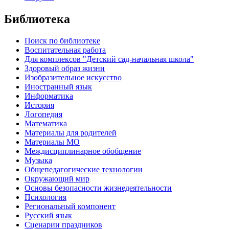
Библиотека
Поиск по библиотеке
Воспитательная работа
Для комплексов "Детский сад-начальная школа"
Здоровый образ жизни
Изобразительное искусство
Иностранный язык
Информатика
История
Логопедия
Математика
Материалы для родителей
Материалы МО
Междисциплинарное обобщение
Музыка
Общепедагогические технологии
Окружающий мир
Основы безопасности жизнедеятельности
Психология
Региональный компонент
Русский язык
Сценарии праздников