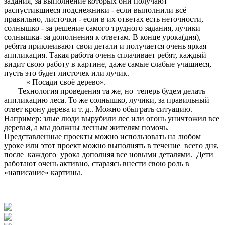
задания, за выполнение которых они получают
распустившиеся подснежники - если выполнили всё
правильно, листочки - если в их ответах есть неточности,
солнышко - за решение самого трудного задания, лучики
солнышка- за дополнения к ответам. В конце урока(дня),
ребята приклеивают свои детали и получается очень яркая
аппликация. Такая работа очень сплачивает ребят, каждый
видит свою работу в картине, даже самые слабые учащиеся,
пусть это будет листочек или лучик.
« Посади своё дерево».
Технология проведения та же, но теперь будем делать
аппликацию леса. То же солнышко, лучики, за правильный
ответ крону дерева и т. д.. Можно обыграть ситуацию.
Например: злые люди вырубили лес или огонь уничтожил все
деревья, а мы должны лесным жителям помочь.
Представленные проекты можно использовать на любом
уроке или этот проект можно выполнять в течение всего дня,
после каждого урока дополняя все новыми деталями. Дети
работают очень активно, стараясь внести свою роль в
«написание» картины.