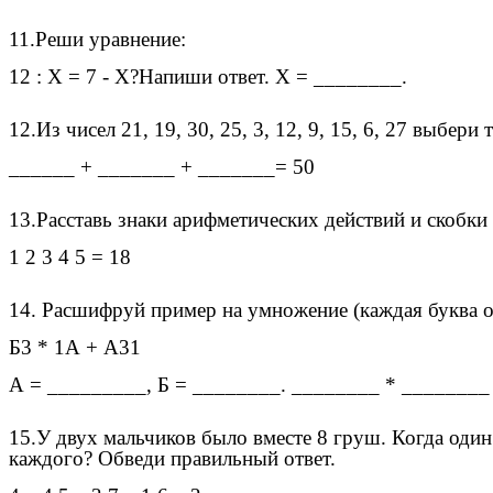
11.Реши уравнение:
12 : Х = 7 - Х?Напиши ответ. Х = ________.
12.Из чисел 21, 19, 30, 25, 3, 12, 9, 15, 6, 27 выбер
______ + _______ + _______= 50
13.Расставь знаки арифметических действий и скобки 
1 2 3 4 5 = 18
14. Расшифруй пример на умножение (каждая буква о
Б3 * 1А + А31
А = _________, Б = ________. ________ * ________
15.У двух мальчиков было вместе 8 груш. Когда один
каждого? Обведи правильный ответ.