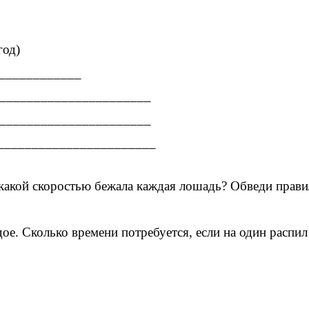
год)
_____________
_______________________
_______________________
_______________________
 какой скоростью бежала каждая лошадь? Обведи прави
дое. Сколько времени потребуется, если на один распи