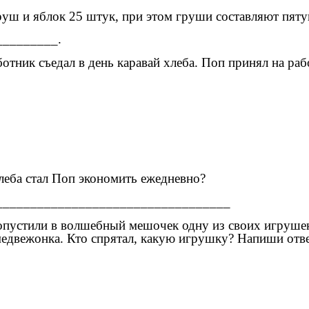
груш и яблок 25 штук, при этом груши составляют пяту
_________.
отник съедал в день каравай хлеба. Поп принял на раб
леба стал Поп экономить ежедневно?
___________________________________
- опустили в волшебный мешочек одну из своих игрушек
 медвежонка. Кто спрятал, какую игрушку? Напиши отве