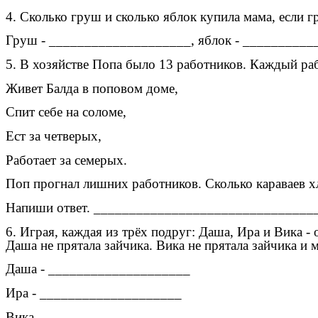
4. Сколько груш и сколько яблок купила мама, если 
Груш - ____________________, яблок - __________
5. В хозяйстве Попа было 13 работников. Каждый раб
Живет Балда в поповом доме,
Спит себе на соломе,
Ест за четверых,
Работает за семерых.
Поп прогнал лишних работников. Сколько караваев х
Напиши ответ. ______________________________
6. Играя, каждая из трёх подруг: Даша, Ира и Вика 
Даша не прятала зайчика. Вика не прятала зайчика и
Даша - ____________________
Ира - ____________________
Вика - ____________________