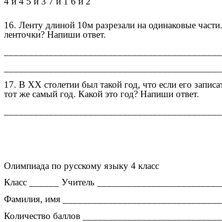
4 и 4 5 и 3 7 и 1 6 и 2
16. Ленту длиной 10м разрезали на одинаковые части.
ленточки? Напиши ответ.
____________________________________________
____________________________________________
17. В ХХ столетии был такой год, что если его записа
тот же самый год. Какой это год? Напиши ответ.
____________________________________________
Олимпиада по русскому языку 4 класс
Класс ______ Учитель ________________________
Фамилия, имя _______________________________
Количество баллов ___________________________