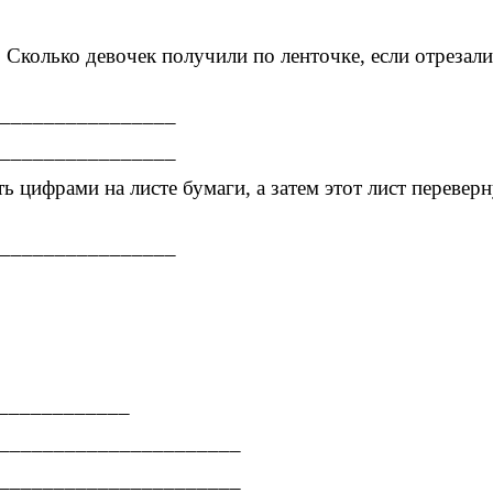
 Сколько девочек получили по ленточке, если отрезал
________________
________________
ть цифрами на листе бумаги, а затем этот лист перевер
________________
_____________
_______________________
_______________________