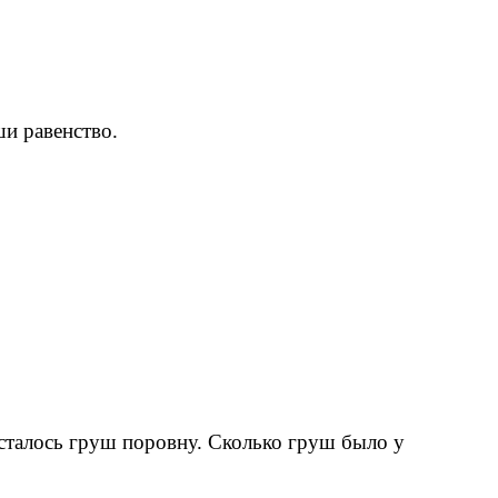
ши равенство.
осталось груш поровну. Сколько груш было у