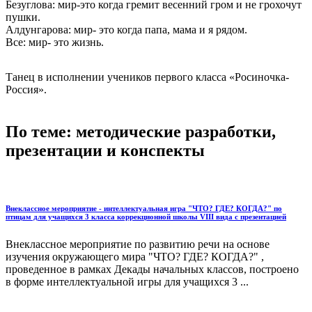
Безуглова: мир-это когда гремит весенний гром и не грохочут
пушки.
Алдунгарова: мир- это когда папа, мама и я рядом.
Все: мир- это жизнь.
Танец в исполнении учеников первого класса «Росиночка-
Россия».
По теме: методические разработки,
презентации и конспекты
Внеклассное мероприятие - интеллектуальная игра "ЧТО? ГДЕ? КОГДА?" по
птицам для учащихся 3 класса коррекционной школы VIII вида с презентацией
Внеклассное мероприятие по развитию речи на основе
изучения окружающего мира "ЧТО? ГДЕ? КОГДА?" ,
проведенное в рамках Декады начальных классов, построено
в форме интеллектуальной игры для учащихся 3 ...