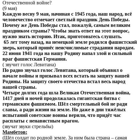
Отечественной войне?
(9 мая)
Каждую весну 9 мая, начиная с 1945 года, наш народ, всё
человечество отмечает светлый праздник День Победы.
Почему же День Победы стал, пожалуй, самым великим
праздником страны? Чтобы знать ответ на этот вопрос,
нужно знать историю. Итак, приготовьтесь слушать.
65 лет тому назад, на немецкой земле родился фашистский
зверь, который принёс неисчислимые страдания народам.
22 июня 1941 года на нашу Родину напал злой и сильный
враг фашистская Германия.
( звучит голос Левитана)
По радио звучал голос Левитана, который объявил о
начале войны и призывал всех встать на защиту нашей
Родины. На защиту своего отечества встал весь народ
нашей страны.
Четыре долгих года шла Великая Отечественная война,
1417 дней и ночей продолжалась гигантская битва с
германским фашизмом. Шёл смертельный бой не ради
славы, а ради жизни на земле. Но даже в дни тяжёлых
испытаний советские воины верили, что придёт час
расплаты с ненавистным врагом.
(звучат звуки стрельбы)
Мамбетов:
(Шёл солдат по родной земле. За ним была страна – самая