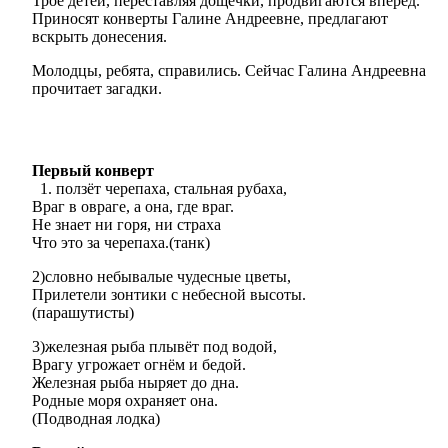
Трое детей, переставляя дощечки, продвигаются вперёд.
Приносят конверты Галине Андреевне, предлагают
вскрыть донесения.
Молодцы, ребята, справились. Сейчас Галина Андреевна
прочитает загадки.
Первый конверт
ползёт черепаха, стальная рубаха,
Враг в овраге, а она, где враг.
Не знает ни горя, ни страха
Что это за черепаха.(танк)
2)словно небывалые чудесные цветы,
Прилетели зонтики с небесной высоты.
(парашутисты)
3)железная рыба плывёт под водой,
Врагу угрожает огнём и бедой.
Железная рыба ныряет до дна.
Родные моря охраняет она.
(Подводная лодка)