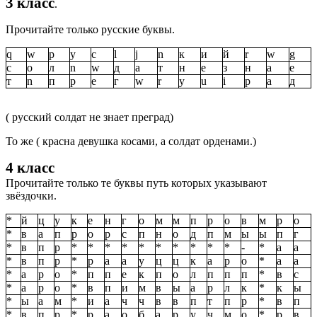
3 класс
.
Прочитайте только русские буквы.
q
w
р
у
с
l
j
n
к
и
й
r
w
g
c
о
л
n
w
д
а
т
н
е
з
н
а
е
т
n
п
р
е
г
w
r
y
u
i
р
а
д
( русский солдат не знает преград)
То же ( красна девушка косами, а солдат орденами.)
4 класс
Прочитайте только те буквы путь которых указывают
звёздочки.
*
й
ц
у
к
е
н
г
о
м
м
п
р
о
в
м
р
о
*
в
а
п
р
о
р
с
п
н
о
д
п
м
ы
ы
п
г
*
в
п
р
*
*
*
*
*
*
*
*
*
*
-
*
а
а
*
в
п
р
*
р
а
а
у
ц
ц
к
а
р
о
*
а
а
*
а
р
о
*
п
п
е
к
п
о
л
п
п
п
*
в
с
*
а
р
о
*
в
п
и
м
в
ы
а
р
л
к
*
к
ы
*
ы
а
м
*
и
а
ч
ч
в
в
п
т
п
р
*
в
п
*
в
п
р
*
р
а
о
б
а
р
у
ч
м
о
*
р
в