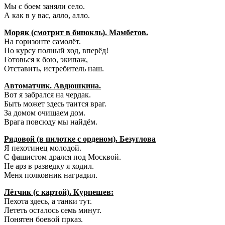
Мы с боем заняли село.
А как в у вас, алло, алло.
Моряк (смотрит в бинокль). Мамбетов.
На горизонте самолёт.
По курсу полный ход, вперёд!
Готовься к бою, экипаж,
Отставить, истребитель наш.
Автоматчик. Авдюшкина.
Вот я забрался на чердак.
Быть может здесь таится враг.
За домом очищаем дом.
Врага повсюду мы найдём.
Рядовой (в пилотке с орденом). Безуглова
Я пехотинец молодой.
С фашистом дрался под Москвой.
Не арз в разведку я ходил.
Меня полковник наградил.
Лётчик (с картой). Курпешев:
Пехота здесь, а танки тут.
Лететь осталось семь минут.
Понятен боевой прказ.