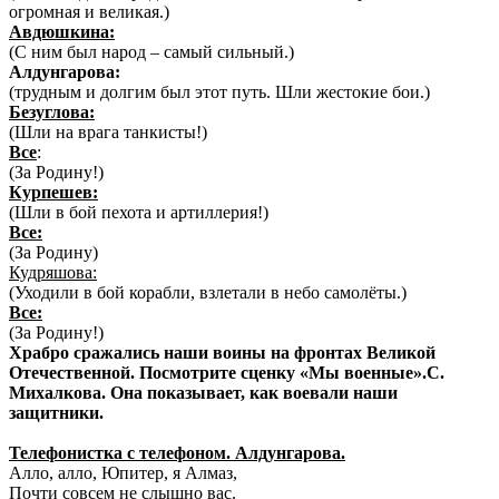
огромная и великая.)
Авдюшкина:
(С ним был народ – самый сильный.)
Алдунгарова:
(трудным и долгим был этот путь. Шли жестокие бои.)
Безуглова:
(Шли на врага танкисты!)
Все
:
(За Родину!)
Курпешев:
(Шли в бой пехота и артиллерия!)
Все:
(За Родину)
Кудряшова:
(Уходили в бой корабли, взлетали в небо самолёты.)
Все:
(За Родину!)
Храбро сражались наши воины на фронтах Великой
Отечественной. Посмотрите сценку «Мы военные».С.
Михалкова. Она показывает, как воевали наши
защитники.
Телефонистка с телефоном. Алдунгарова.
Алло, алло, Юпитер, я Алмаз,
Почти совсем не слышно вас.