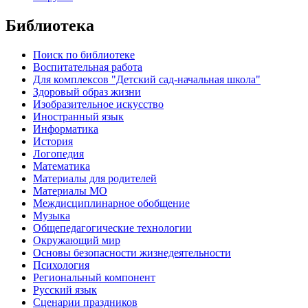
Библиотека
Поиск по библиотеке
Воспитательная работа
Для комплексов "Детский сад-начальная школа"
Здоровый образ жизни
Изобразительное искусство
Иностранный язык
Информатика
История
Логопедия
Математика
Материалы для родителей
Материалы МО
Междисциплинарное обобщение
Музыка
Общепедагогические технологии
Окружающий мир
Основы безопасности жизнедеятельности
Психология
Региональный компонент
Русский язык
Сценарии праздников