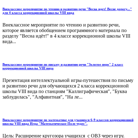
Внеклассное мероприятие по чтению и развитию речи "Весна идет! Весне дорогу..."
для 4 класса коррекционной школы VIII вида
Внеклассное мероприятие по чтению и развитию речи,
которое является обобщением программного материала по
разделу "Весна идёт!" в 4 классе коррекционной школы VIII
вида...
Внеклассное мероприятие по письму и развитию речи "Золотое перо" 2 класс
коррекционной школы VIII вида
Презентация интеллектуальной игры-путешествия по письму
и развитию речи для обучающихся 2 класса коррекционной
школы VIII вида по станциям "Каллиграфическая", "Буква
заблудилась", "Алфавитная", "На ле...
Внеклассное мероприятие по математике для учащихся 6-9 классов коррекционной
школы VIII вида Игра "Математическое Поле чудес".
Цель: Расширение кругозора учащихся с ОВЗ через игру.