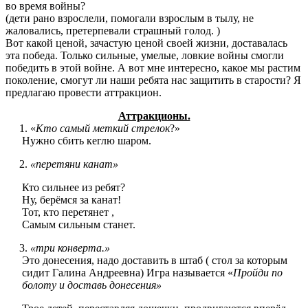
во время войны?
(дети рано взрослели, помогали взрослым в тылу, не
жаловались, претерпевали страшный голод. )
Вот какой ценой, зачастую ценой своей жизни, доставалась
эта победа. Только сильные, умелые, ловкие войны смогли
победить в этой войне. А вот мне интересно, какое мы растим
поколение, смогут ли наши ребята нас защитить в старости? Я
предлагаю провести аттракцион.
Аттракционы.
«
Кто самый меткий стрелок
?»
Нужно сбить кеглю шаром.
«перетяни канат»
Кто сильнее из ребят?
Ну, берёмся за канат!
Тот, кто перетянет ,
Самым сильным станет.
«три конверта.»
Это донесения, надо доставить в штаб ( стол за которым
сидит Галина Андреевна) Игра называется «
Пройди по
болоту и доставь донесения»