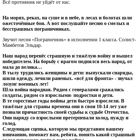
Всё противник не уйдёт от нас.
На морях, реках, на суше и в небе, в лесах и болотах шли
ожесточённые бои. А вот послушайте песню о смелых и
бесстрашных пограничниках.
Звучит песня «Пограничник» в исполнении 1 класса. Солист-
Мамбетов Эльдар.
Наш народ перенёс страшную и тяжёлую войну и вышел
победителем. На борьбу с врагом поднялся весь народ, от
мала до велика…
В тылу трудились женщины и дети: выпускали снаряды,
шили одежду, лечили раненых. «всё для фронта» - звучал
лозунг военных лет!
Шла война народная. Рядом с генералами сражались
солдаты, рядом со взрослыми- подростки и дети.
В те горестные годы войны дети быстро взрослели. В
тяжёлые для страны времена они в свои 10-14 лет уже
познали причастность своей судьбы к судьбе Отечества.
Они наряду со взрослыми претерпевали холод, нужду и
голод.
Следующая сценка, которую мы представим вашему
вниманию, поможет вам, ребята, понять какой страшный