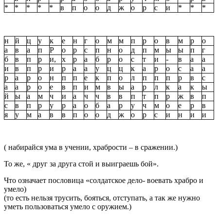
*
*
*
*
*
в
п
о
о
д
ж
о
р
с
и
*
*
*
н
й
ц
у
к
е
н
г
о
м
м
п
р
о
в
м
р
о
а
в
а
п
Р
о
р
с
п
н
о
д
п
м
ы
ы
п
г
б
в
п
р
и,
х
р
а
б
р
о
с
т
и
-
в
а
а
и
в
п
р
и
р
а
а
у
ц
ц
к
а
р
о
с
а
а
р
а
р
о
н
п
п
е
к
п
о
л
п
п
п
р
в
с
а
а
р
о
е
в
п
и
м
в
ы
а
р
л
к
а
к
ы
й
ы
а
м
ч
и
а
ч
ч
в
в
п
т
п
р
ж
в
п
с
в
п
р
у
р
а
о
б
а
р
у
ч
м
о
е
р
в
я
у
м
а
в
в
п
о
о
д
ж
о
р
с
и
н
и
и
( набирайся ума в учении, храбрости – в сражении.)
То же, « друг за друга стой и выиграешь бой».
Что означает пословица «солдатское дело- воевать храбро и
умело)
(то есть нельзя трусить, бояться, отступать, а так же нужно
уметь пользоваться умело с оружием.)