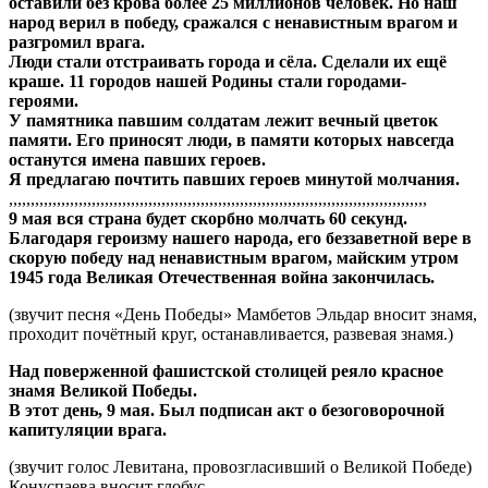
оставили без крова более 25 миллионов человек. Но наш
народ верил в победу, сражался с ненавистным врагом и
разгромил врага.
Люди стали отстраивать города и сёла. Сделали их ещё
краше. 11 городов нашей Родины стали городами-
героями.
У памятника павшим солдатам лежит вечный цветок
памяти. Его приносят люди, в памяти которых навсегда
останутся имена павших героев.
Я предлагаю почтить павших героев минутой молчания.
,,,,,,,,,,,,,,,,,,,,,,,,,,,,,,,,,,,,,,,,,,,,,,,,,,,,,,,,,,,,,,,,,,,,,,,,,,,,,,,,,,,,,,,,,,,,,,,,
9 мая вся страна будет скорбно молчать 60 секунд.
Благодаря героизму нашего народа, его беззаветной вере в
скорую победу над ненавистным врагом, майским утром
1945 года Великая Отечественная война закончилась.
(звучит песня «День Победы» Мамбетов Эльдар вносит знамя,
проходит почётный круг, останавливается, развевая знамя.)
Над поверженной фашистской столицей реяло красное
знамя Великой Победы.
В этот день, 9 мая. Был подписан акт о безоговорочной
капитуляции врага.
(звучит голос Левитана, провозгласивший о Великой Победе)
Конуспаева вносит глобус.