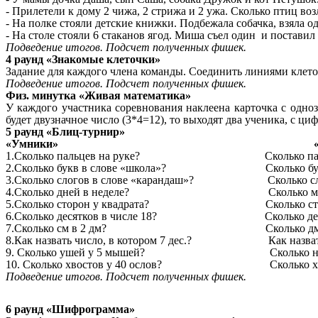
- Прилетели к дому 2 чижа, 2 стрижа и 2 ужа. Сколько птиц воз
- На полке стояли детские книжки. Подбежала собачка, взяла о
- На столе стояли 6 стаканов ягод. Миша съел один и поставил 
Подведение итогов. Подсчет полученных фишек.
4 раунд «Знакомые клеточки»
Задание для каждого члена команды. Соединить линиями клето
Подведение итогов. Подсчет полученных фишек.
Физ. минутка «Живая математика»
У каждого участника соревнования наклеена карточка с одноз
будет двузначное число (3*4=12), то выходят два ученика, с циф
5 раунд «Блиц-турнир»
«Умники» «Умни
1.Сколько пальцев на руке? Сколько пальцев
2.Сколько букв в слове «школа»? Сколько букв в
3.Сколько слогов в слове «карандаш»? Сколько слого
4.Сколько дней в неделе? Сколько месяце
5.Сколько сторон у квадрата? Сколько сторон 
6.Сколько десятков в числе 18? Сколько десятк
7.Сколько см в 2 дм? Сколько дм в 
8.Как назвать число, в котором 7 дес.? Как назвать чи
9. Сколько ушей у 5 мышей? Сколько ног у
10. Сколько хвостов у 40 ослов? Сколько хвост
Подведение итогов. Подсчет полученных фишек.
6 раунд «Шифрограмма»