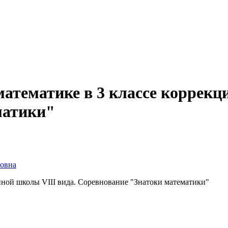
математике в 3 классе коррекц
матики"
совна
нной школы VIII вида. Соревнование "Знатоки математики"