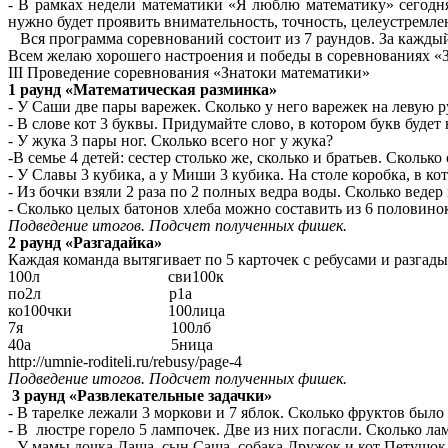
- В рамках недели математики «Я люблю математику» сегодня
нужно будет проявить внимательность, точность, целеустремлен
Вся программа соревнований состоит из 7 раундов. За каждый
Всем желаю хорошего настроения и победы в соревнованиях «
III Проведение соревнования «Знатоки математики»
1 раунд «Математическая разминка»
- У Саши две пары варежек. Сколько у него варежек на левую р
- В слове кот 3 буквы. Придумайте слово, в котором букв будет 
- У жука 3 пары ног. Сколько всего ног у жука?
-В семье 4 детей: сестер столько же, сколько и братьев. Сколько 
- У Славы 3 кубика, а у Миши 3 кубика. На столе коробка, в к
- Из бочки взяли 2 раза по 2 полных ведра воды. Сколько ведер
- Сколько целых батонов хлеба можно составить из 6 половино
Подведение итогов. Подсчет полученных фишек.
2 раунд «Разгадайка»
Каждая команда вытягивает по 5 карточек с ребусами и разгады
100л сви100к
по2л р1а
ко100чки 100лица
7я 100лб
40а 5ница
http://umnie-roditeli.ru/rebusy/page-4
Подведение итогов. Подсчет полученных фишек.
3 раунд «Развлекательные задачки»
- В тарелке лежали 3 моркови и 7 яблок. Сколько фруктов было 
- В люстре горело 5 лампочек. Две из них погасли. Сколько ла
- У мамы дочка Даша, сын Саша, собака Дружок и кот Петушок