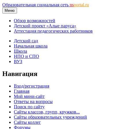
Образовательная социальная сеть
ns
portal.ru
Меню
Обзор возможностей
Детский проект «Алые паруса»
Аттестация педагогических работников
Детский сад
Начальная школа
Школа
НПО и СПО
ВУЗ
Навигация
Вход/регистрация
Главная
Мой мини-сайт
Ответы на вопросы
Поиск по сайту
Сайты классов, групп, кружков...
Сайты образовательных учреждений
Сайты коллег
Форумы