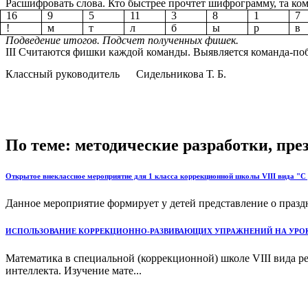
Расшифровать слова. Кто быстрее прочтет шифрограмму, та ком
16
9
5
11
3
8
1
7
!
м
т
л
б
ы
р
в
Подведение итогов. Подсчет полученных фишек.
III Считаются фишки каждой команды. Выявляется команда-по
Классный руководитель Сидельникова Т. Б.
По теме: методические разработки, пр
Открытое внеклассное мероприятие для 1 класса коррекционной школы VIII вида "
Данное мероприятие формирует у детей представление о праздн
ИСПОЛЬЗОВАНИЕ КОРРЕКЦИОННО-РАЗВИВАЮЩИХ УПРАЖНЕНИЙ НА УРОКА
Математика в специальной (коррекционной) школе VIII вида р
интеллекта. Изучение мате...