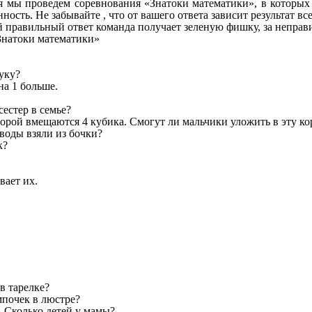
 мы проведем соревнования «Знатоки математики», в которых 
ность. Не забывайте , что от вашего ответа зависит результат 
 правильный ответ команда получает зеленую фишку, за неправ
Знатоки математики»
уку?
на 1 больше.
сестер в семье?
оторой вмещаются 4 кубика. Смогут ли мальчики уложить в эту ко
 воды взяли из бочки?
к?
вает их.
в тарелке?
мпочек в люстре?
. Сколько детей у мамы?