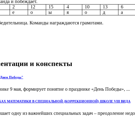
анда и побеждает.
2
12
15
4
10
13
6
е
о
ы
я
о
д
а
бедительница. Команды награждаются грамотами.
езентации и конспекты
С Днем Победы"
ике 9 мая, формирует понятие о празднике «День Победы», ...
Х МАТЕМАТИКИ В СПЕЦИАЛЬНОЙ (КОРРЕКЦИОННОЙ) ШКОЛЕ VIII ВИДА
ешает одну из важнейших специальных задач – преодоление недо