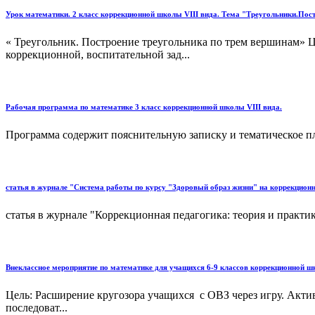
Урок математики. 2 класс коррекционной школы VIII вида. Тема "Треугольники.Пос
« Треугольник. Построение треугольника по трем вершинам» Ц
коррекционной, воспитательной зад...
Рабочая программа по математике 3 класс коррекционной школы VIII вида.
Программа содержит пояснительную записку и тематическое пл
статья в журнале "Система работы по курсу "Здоровый образ жизни" на коррекцио
статья в журнале "Коррекционная педагогика: теория и практика
Внеклассное мероприятие по математике для учащихся 6-9 классов коррекционной ш
Цель: Расширение кругозора учащихся с ОВЗ через игру. Актив
последоват...