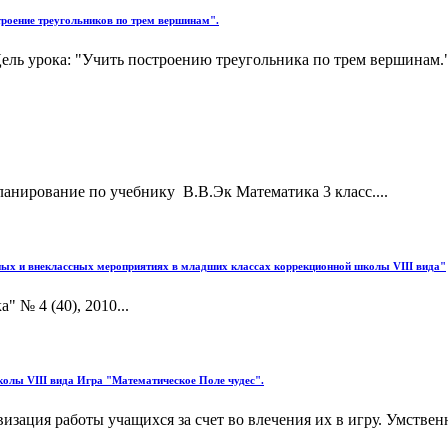
троение треугольников по трем вершинам".
ель урока: "Учить построению треугольника по трем вершинам."
анирование по учебнику В.В.Эк Математика 3 класс....
нных и внеклассных мероприятиях в младших классах коррекционной школы VIII вида"
" № 4 (40), 2010...
колы VIII вида Игра "Математическое Поле чудес".
изация работы учащихся за счет во влечения их в игру. Умстве