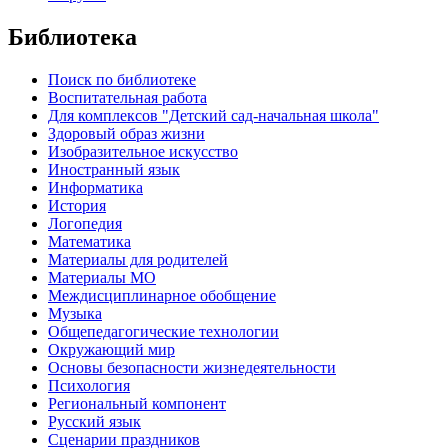
Библиотека
Поиск по библиотеке
Воспитательная работа
Для комплексов "Детский сад-начальная школа"
Здоровый образ жизни
Изобразительное искусство
Иностранный язык
Информатика
История
Логопедия
Математика
Материалы для родителей
Материалы МО
Междисциплинарное обобщение
Музыка
Общепедагогические технологии
Окружающий мир
Основы безопасности жизнедеятельности
Психология
Региональный компонент
Русский язык
Сценарии праздников