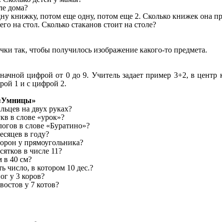
ле дома?
дну книжку, потом еще одну, потом еще 2. Сколько книжек она п
его на стол. Сколько стаканов стоит на столе?
чки так, чтобы получилось изображение какого-то предмета.
начной цифрой от 0 до 9. Учитель задает пример 3+2, в центр 
рой 1 и с цифрой 2.
цы»
 на двух руках?
 слове «урок»?
в в слове «Буратино»?
в в году?
у прямоугольника?
ов в числе 11?
40 см?
сло, в котором 10 дес.?
 3 коров?
ов у 7 котов?