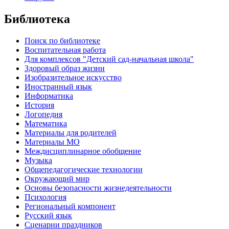
Библиотека
Поиск по библиотеке
Воспитательная работа
Для комплексов "Детский сад-начальная школа"
Здоровый образ жизни
Изобразительное искусство
Иностранный язык
Информатика
История
Логопедия
Математика
Материалы для родителей
Материалы МО
Междисциплинарное обобщение
Музыка
Общепедагогические технологии
Окружающий мир
Основы безопасности жизнедеятельности
Психология
Региональный компонент
Русский язык
Сценарии праздников