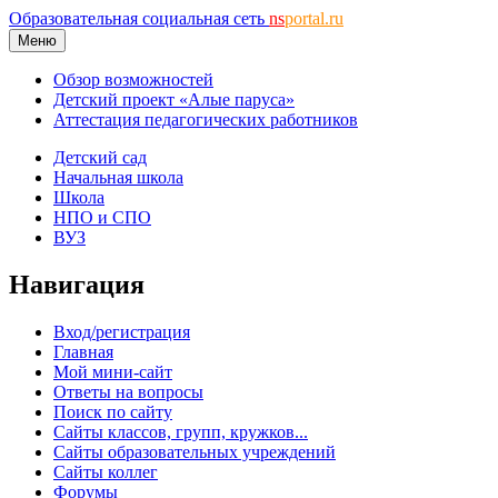
Образовательная социальная сеть
ns
portal.ru
Меню
Обзор возможностей
Детский проект «Алые паруса»
Аттестация педагогических работников
Детский сад
Начальная школа
Школа
НПО и СПО
ВУЗ
Навигация
Вход/регистрация
Главная
Мой мини-сайт
Ответы на вопросы
Поиск по сайту
Сайты классов, групп, кружков...
Сайты образовательных учреждений
Сайты коллег
Форумы