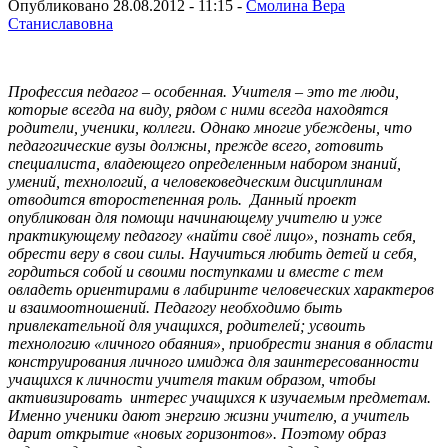
Опубликовано 28.08.2012 - 11:15 -
Смолина Вера
Станиславовна
Профессия педагог – особенная. Учителя – это те люди,
которые всегда на виду, рядом с ними всегда находятся
родители, ученики, коллеги. Однако многие убеждены, что
педагогические вузы должны, прежде всего, готовить
специалиста, владеющего определенным набором знаний,
умений, технологий, а человековедческим дисциплинам
отводится второстепенная роль. Данный проект
опубликован для помощи начинающему учителю и уже
практикующему педагогу «найти своё лицо», познать себя,
обрести веру в свои силы. Научиться любить детей и себя,
гордиться собой и своими поступками и вместе с тем
овладеть ориентирами в лабиринте человеческих характеров
и взаимоотношений. Педагогу необходимо быть
привлекательной для учащихся, родителей; усвоить
технологию «личного обаяния», приобрести знания в области
конструирования личного имиджа для заинтересованности
учащихся к личности учителя таким образом, чтобы
активизировать интерес учащихся к изучаемым предметам.
Именно ученики дают энергию жизни учителю, а учитель
дарит открытие «новых горизонтов». Поэтому образ