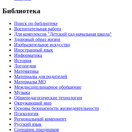
Библиотека
Поиск по библиотеке
Воспитательная работа
Для комплексов "Детский сад-начальная школа"
Здоровый образ жизни
Изобразительное искусство
Иностранный язык
Информатика
История
Логопедия
Математика
Материалы для родителей
Материалы МО
Междисциплинарное обобщение
Музыка
Общепедагогические технологии
Окружающий мир
Основы безопасности жизнедеятельности
Психология
Региональный компонент
Русский язык
Сценарии праздников