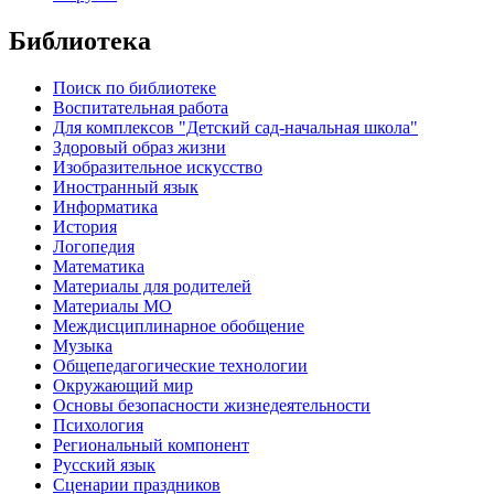
Библиотека
Поиск по библиотеке
Воспитательная работа
Для комплексов "Детский сад-начальная школа"
Здоровый образ жизни
Изобразительное искусство
Иностранный язык
Информатика
История
Логопедия
Математика
Материалы для родителей
Материалы МО
Междисциплинарное обобщение
Музыка
Общепедагогические технологии
Окружающий мир
Основы безопасности жизнедеятельности
Психология
Региональный компонент
Русский язык
Сценарии праздников