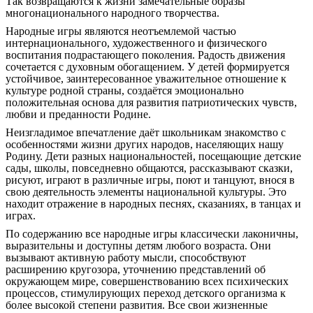
Так возвращаются к жизни замечательные образы
многонационального народного творчества.
Народные игры являются неотъемлемой частью
интернационального, художественного и физического
воспитания подрастающего поколения. Радость движения
сочетается с духовным обогащением. У детей формируется
устойчивое, заинтересованное уважительное отношение к
культуре родной страны, создаётся эмоционально
положительная основа для развития патриотических чувств,
любви и преданности Родине.
Неизгладимое впечатление даёт школьникам знакомство с
особенностями жизни других народов, населяющих нашу
Родину. Дети разных национальностей, посещающие детские
сады, школы, повседневно общаются, рассказывают сказки,
рисуют, играют в различные игры, поют и танцуют, внося в
свою деятельность элементы национальной культуры. Это
находит отражение в народных песнях, сказаниях, в танцах и
играх.
По содержанию все народные игры классически лаконичны,
выразительны и доступны детям любого возраста. Они
вызывают активную работу мысли, способствуют
расширению кругозора, уточнению представлений об
окружающем мире, совершенствованию всех психических
процессов, стимулирующих переход детского организма к
более высокой степени развития. Все свои жизненные