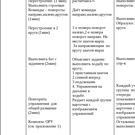
Выполняю
Перестроение. (1 мин)
расчитайсь!»
повороты
Выполнить строевые
Даёт команды
Команды – повороты
направо,налево,кругом
направо,налево,кругом
Выполняю
(1мин)
Образуют 
круга
1-е номера поворот
Перестроение в 2
налево,2-е номера
круга (1мин)
поворот направо. На
месте шагом марш.
За направляющим по
кругу шагом марш
Выполняю
Выполнить бег с
Объясняет задание:
упр-я.
заданием (2мин)
выполнить ходьбу по
кругу;
1.приставным шагом
2.спиной вперед
3.подскоками
Каждый у
4. Упражнения на
группы по
дыхание в
очереди
ходьбе.
показывае
Повторить
Раздает каждой группе
упражнен
упражнения для
карточки с
карточки с
общей разминки
изображением
изображен
(2мин)
упражнений
упражнени
Комплекс ОРУ
Остальные
(см. приложение 1)
выполняю