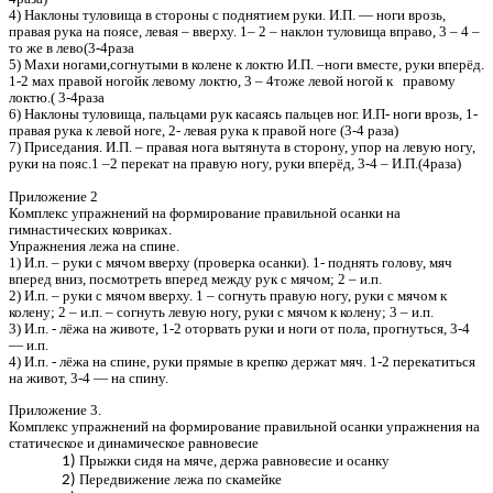
4) Наклоны туловища в стороны с поднятием руки. И.П. — ноги врозь,
правая рука на поясе, левая – вверху. 1– 2 – наклон туловища вправо, 3 – 4 –
то же в лево(3-4раза
5) Махи ногами,согнутыми в колене к локтю И.П. –ноги вместе, руки вперёд.
1-2 мах правой ногойк левому локтю, 3 – 4тоже левой ногой к правому
локтю.( 3-4раза
6) Наклоны туловища, пальцами рук касаясь пальцев ног. И.П- ноги врозь, 1-
правая рука к левой ноге, 2- левая рука к правой ноге (3-4 раза)
7) Приседания. И.П. – правая нога вытянута в сторону, упор на левую ногу,
руки на пояс.1 –2 перекат на правую ногу, руки вперёд, 3-4 – И.П.(4раза)
Приложение 2
Комплекс упражнений на формирование правильной осанки на
гимнастических ковриках.
Упражнения лежа на спине.
1) И.п. – руки с мячом вверху (проверка осанки). 1- поднять голову, мяч
вперед вниз, посмотреть вперед между рук с мячом; 2 – и.п.
2) И.п. – руки с мячом вверху. 1 – согнуть правую ногу, руки с мячом к
колену; 2 – и.п. – согнуть левую ногу, руки с мячом к колену; 3 – и.п.
3) И.п. - лёжа на животе, 1-2 оторвать руки и ноги от пола, прогнуться, 3-4
— и.п.
4) И.п. - лёжа на спине, руки прямые в крепко держат мяч. 1-2 перекатиться
на живот, 3-4 — на спину.
Приложение 3.
Комплекс упражнений на формирование правильной осанки упражнения на
статическое и динамическое равновесие
Прыжки сидя на мяче, держа равновесие и осанку
Передвижение лежа по скамейке