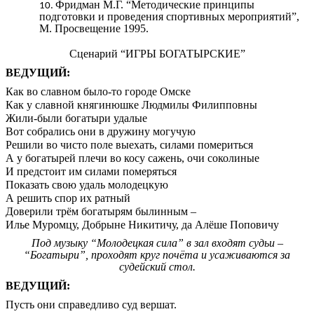
Фридман М.Г. “Методические принципы
подготовки и проведения спортивных мероприятий”,
М. Просвещение 1995.
Сценарий “ИГРЫ БОГАТЫРСКИЕ”
ВЕДУЩИЙ:
Как во славном было-то городе Омске
Как у славной княгинюшке Людмилы Филипповны
Жили-были богатыри удалые
Вот собрались они в дружину могучую
Решили во чисто поле выехать, силами помериться
А у богатырей плечи во косу сажень, очи соколиные
И предстоит им силами померяться
Показать свою удаль молодецкую
А решить спор их ратный
Доверили трём богатырям былинным –
Илье Муромцу, Добрыне Никитичу, да Алёше Поповичу
Под музыку “Молодецкая сила” в зал входят судьи –
“Богатыри”, проходят круг почёта и усаживаются за
судейский стол.
ВЕДУЩИЙ:
Пусть они справедливо суд вершат.