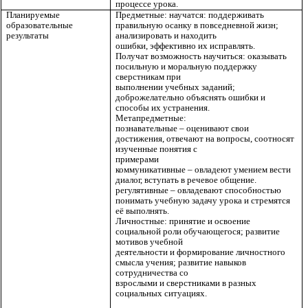
процессе урока.
Планируемые
Предметные: научатся: поддерживать
образовательные
правильную осанку в повседневной жизн;
результаты
анализировать и находить
ошибки, эффективно их исправлять.
Получат возможность научиться: оказывать
посильную и моральную поддержку
сверстникам при
выполнении учебных заданий;
доброжелательно объяснять ошибки и
способы их устранения.
Метапредметные:
познавательные – оценивают свои
достижения, отвечают на вопросы, соотносят
изученные понятия с
примерами
коммуникативные – овладеют умением вести
диалог, вступать в речевое общение.
регулятивные – овладевают способностью
понимать учебную задачу урока и стремятся
её выполнять.
Личностные: принятие и освоение
социальной роли обучающегося; развитие
мотивов учебной
деятельности и формирование личностного
смысла учения; развитие навыков
сотрудничества со
взрослыми и сверстниками в разных
социальных ситуациях.