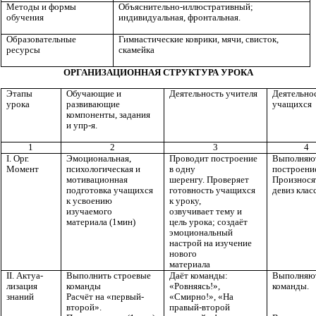
Методы и формы
Объяснительно-иллюстративный;
обучения
индивидуальная, фронтальная.
Образовательные
Гимнастические коврики, мячи, свисток,
ресурсы
скамейка
ОРГАНИЗАЦИОННАЯ СТРУКТУРА УРОКА
Этапы
Обучающие и
Деятельность учителя
Деятельно
урока
развивающие
учащихся
компоненты, задания
и упр-я.
1
2
3
4
I. Орг.
Эмоциональная,
Проводит построение
Выполняю
Момент
психологическая и
в одну
построени
мотивационная
шеренгу. Проверяет
Произнося
подготовка учащихся
готовность учащихся
девиз клас
к усвоению
к уроку,
изучаемого
озвучивает тему и
материала (1мин)
цель урока; создаёт
эмоциональный
настрой на изучение
нового
материала
II. Актуа-
Выполнить строевые
Даёт команды:
Выполняю
лизация
команды
«Ровняясь!»,
команды.
знаний
Расчёт на «первый-
«Смирно!», «На
второй».
правый-второй