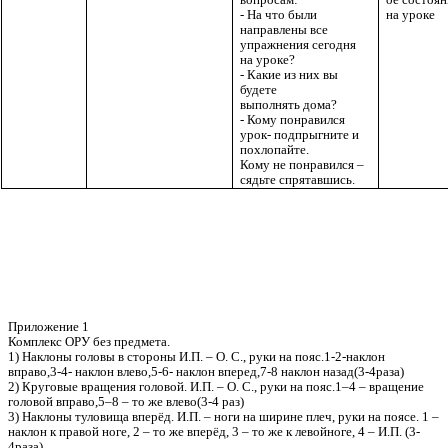
- На что были
на уроке
направлены все
упражнения сегодня
на уроке?
- Какие из них вы
будете
выполнять дома?
- Кому понравился
урок- подпрыгните и
похлопайте.
Кому не понравился –
сядьте спрятавшись.
Приложение 1
Комплекс ОРУ без предмета.
1) Наклоны головы в стороны И.П. – О. С., руки на пояс.1-2-наклон
вправо,3-4- наклон влево,5-6- наклон вперед,7-8 наклон назад(3-4раза)
2) Круговые вращения головой. И.П. – О. С., руки на пояс.1–4 – вращение
головой вправо,5–8 – то же влево(3-4 раз)
3) Наклоны туловища вперёд. И.П. – ноги на ширине плеч, руки на поясе. 1 –
наклон к правой ноге, 2 – то же вперёд, 3 – то же к левойноге, 4 – И.П. (3-
4раза)