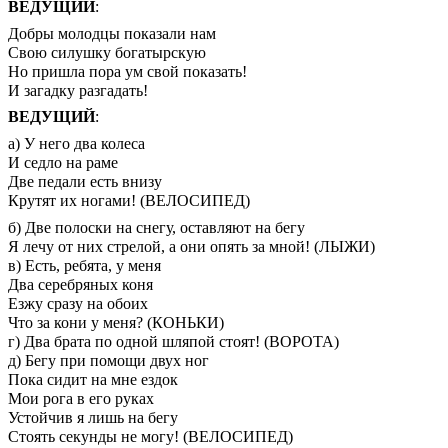
ВЕДУЩИЙ
:
Добры молодцы показали нам
Свою силушку богатырскую
Но пришла пора ум свой показать!
И загадку разгадать!
ВЕДУЩИЙ
:
а) У него два колеса
И седло на раме
Две педали есть внизу
Крутят их ногами! (ВЕЛОСИПЕД)
б) Две полоски на снегу, оставляют на бегу
Я лечу от них стрелой, а они опять за мной! (ЛЫЖИ)
в) Есть, ребята, у меня
Два серебряных коня
Езжу сразу на обоих
Что за кони у меня? (КОНЬКИ)
г) Два брата по одной шляпой стоят! (ВОРОТА)
д) Бегу при помощи двух ног
Пока сидит на мне ездок
Мои рога в его руках
Устойчив я лишь на бегу
Стоять секунды не могу! (ВЕЛОСИПЕД)