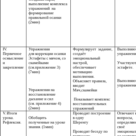
выполнение комплекса
упражнений на
формирование
правильной осанки
(2мин)
IV.
Упражнения
Формулирует задание,
Выполняю
Первичное
для коррекции осанки
создаёт
упражнени
осмысление
Эстафеты с мячом, со
эмоциональный
Участвуют
и
скамейками
настрой,
эстафете.
закрепление
(см.приложение 3)
обеспечивает
(7мин)
мотивацию
выполнения.
Выполняю
Объясняет правила,
упражнени
вводит
Упражнения на
Мяч,скамейки
восстановление
дыхание и сил
Показывает комплекс
(см. приложение 4)
восстановительных
(2мин)
упражнений
V. Итоги
Проводит построение
Отвечают 
Обобщить
урока.
в одну
вопросы,
полученные на уроке
Рефлексия.
Шеренгу
определяю
знания. (1мин)
своё
Проводит беседу по
эмоционал
вопросам:
ое состоян