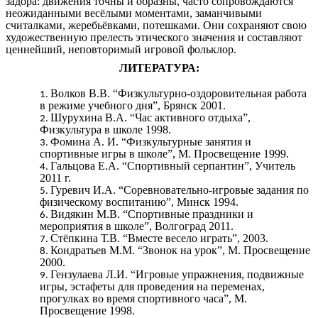
задора: движения точны и образны, часто сопровождаются
неожиданными весёлыми моментами, заманчивыми
считалками, жеребьёвками, потешками. Они сохраняют свою
художественную прелесть этического значения и составляют
ценнейший, неповторимый игровой фольклор.
ЛИТЕРАТУРА:
Волков В.В. “Физкультурно-оздоровительная работа
в режиме учебного дня”, Брянск 2001.
Шурухина В.А. “Час активного отдыха”,
Физкультура в школе 1998.
Фомина А. И. “Физкультурные занятия и
спортивные игры в школе”, М. Просвещение 1999.
Гальцова Е.А. “Спортивный серпантин”, Учитель
2011 г.
Гуревич И.А. “Соревновательно-игровые задания по
физическому воспитанию”, Минск 1994.
Видякин М.В. “Спортивные праздники и
мероприятия в школе”, Волгоград 2011.
Стёпкина Т.В. “Вместе весело играть”, 2003.
Кондратьев М.М. “Звонок на урок”, М. Просвещение
2000.
Гензулаева Л.И. “Игровые упражнения, подвижные
игры, эстафеты для проведения на переменах,
прогулках во время спортивного часа”, М.
Просвещение 1998.