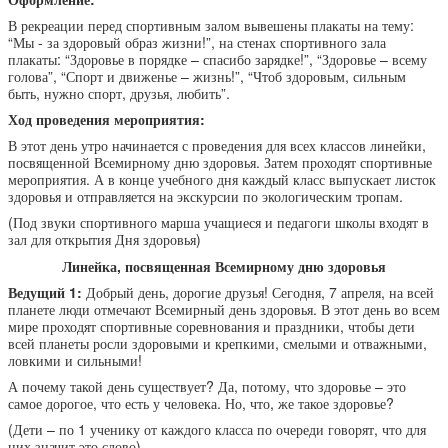
В рекреации перед спортивным залом вывешены плакаты на тему:
“Мы - за здоровый образ жизни!”, на стенах спортивного зала
плакаты: “Здоровье в порядке – спасибо зарядке!”, “Здоровье – всему
голова”, “Спорт и движенье – жизнь!”, “Чтоб здоровым, сильным
быть, нужно спорт, друзья, любить”.
Ход проведения мероприятия:
В этот день утро начинается с проведения для всех классов линейки,
посвященной Всемирному дню здоровья. Затем проходят спортивные
мероприятия. А в конце учебного дня каждый класс выпускает листок
здоровья и отправляется на экскурсии по экологическим тропам.
(Под звуки спортивного марша учащиеся и педагоги школы входят в
зал для открытия Дня здоровья)
Линейка, посвященная Всемирному дню здоровья
Ведущий 1:
Добрый
день,
дорогие друзья! Сегодня, 7 апреля, на всей
планете люди отмечают Всемирный день здоровья. В этот день во всем
мире проходят спортивные соревнования и праздники, чтобы дети
всей планеты росли здоровыми и крепкими, смелыми и отважными,
ловкими и сильными!
А почему такой день существует? Да, потому, что здоровье – это
самое дорогое, что есть у человека. Но, что, же такое здоровье?
(Дети – по 1 ученику от каждого класса по очереди говорят, что для
них значит это слово).