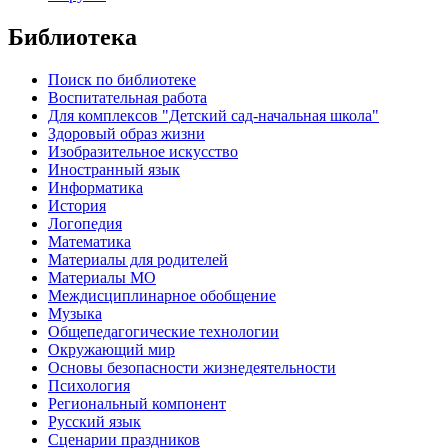
Библиотека
Поиск по библиотеке
Воспитательная работа
Для комплексов "Детский сад-начальная школа"
Здоровый образ жизни
Изобразительное искусство
Иностранный язык
Информатика
История
Логопедия
Математика
Материалы для родителей
Материалы МО
Междисциплинарное обобщение
Музыка
Общепедагогические технологии
Окружающий мир
Основы безопасности жизнедеятельности
Психология
Региональный компонент
Русский язык
Сценарии праздников