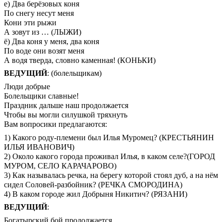
е) Два берёзовых коня
По снегу несут меня
Кони эти рыжи
А зовут из … (ЛЫЖИ)
ё) Два коня у меня, два коня
По воде они возят меня
А водя тверда, словно каменная! (КОНЬКИ)
ВЕДУЩИЙ
: (болельщикам)
Люди добрые
Болельщики славные!
Праздник дальше наш продолжается
Чтобы вы могли силушкой тряхнуть
Вам вопросики предлагаются:
1) Какого роду-племени был Илья Муромец? (КРЕСТЬЯНИН
ИЛЬЯ ИВАНОВИЧ)
2) Около какого города проживал Илья, в каком селе?(ГОРОД
МУРОМ, СЕЛО КАРАЧАРОВО)
3) Как называлась речка, на берегу которой стоял дуб, а на нём
сидел Соловей-разбойник? (РЕЧКА СМОРОДИНА)
4) В каком городе жил Добрыня Никитич? (РЯЗАНИ)
ВЕДУЩИЙ
:
Богатырский бой продолжается