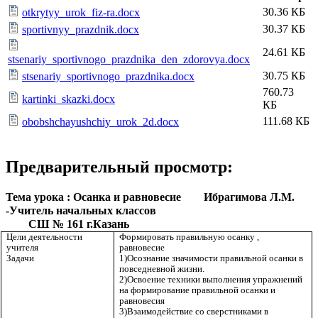
30.36 КБ
otkrytyy_urok_fiz-ra.docx
30.37 КБ
sportivnyy_prazdnik.docx
24.61 КБ
stsenariy_sportivnogo_prazdnika_den_zdorovya.docx
30.75 КБ
stsenariy_sportivnogo_prazdnika.docx
760.73
kartinki_skazki.docx
КБ
111.68 КБ
obobshchayushchiy_urok_2d.docx
Предварительный просмотр:
Тема урока : Осанка и равновесие Ибрагимова Л.М.
-Учитель начальных классов
СШ № 161 г.Казань
Цели деятельности
Формировать правильную осанку ,
учителя
равновесие
Задачи
1)Осознание значимости правильной осанки в
повседневной жизни.
2)Освоение техники выполнения упражнений
на формирование правильной осанки и
равновесия
3)Взаимодействие со сверстниками в