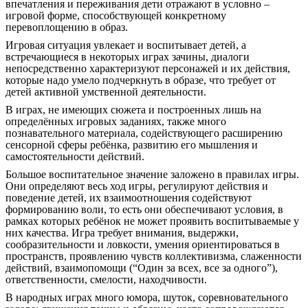
впечатления и переживания дети отражают в условно –
игровой форме, способствующей конкретному
перевоплощению в образ.
Игровая ситуация увлекает и воспитывает детей, а
встречающиеся в некоторых играх зачины, диалоги
непосредственно характеризуют персонажей и их действия,
которые надо умело подчеркнуть в образе, что требует от
детей активной умственной деятельности.
В играх, не имеющих сюжета и построенных лишь на
определённых игровых заданиях, также много
познавательного материала, содействующего расширению
сенсорной сферы ребёнка, развитию его мышления и
самостоятельности действий.
Большое воспитательное значение заложено в правилах игры.
Они определяют весь ход игры, регулируют действия и
поведение детей, их взаимоотношения содействуют
формированию воли, то есть они обеспечивают условия, в
рамках которых ребёнок не может проявить воспитываемые у
них качества. Игра требует внимания, выдержки,
сообразительности и ловкости, умения ориентироваться в
пространств, проявлению чувств коллективизма, слаженности
действий, взаимопомощи (“Один за всех, все за одного”),
ответственности, смелости, находчивости.
В народных играх много юмора, шуток, соревновательного