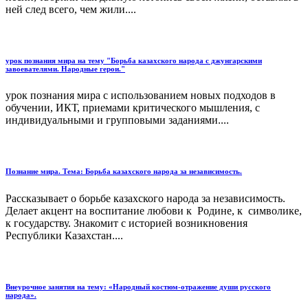
ней след всего, чем жили....
урок познания мира на тему "Борьба казахского народа с джунгарскими
завоевателями. Народные герои."
урок познания мира с использованием новых подходов в
обучении, ИКТ, приемами критического мышления, с
индивидуальными и групповыми заданиями....
Познание мира. Тема: Борьба казахского народа за независимость.
Рассказывает о борьбе казахского народа за независимость.
Делает акцент на воспитание любови к Родине, к символике,
к государству. Знакомит с историей возникновения
Республики Казахстан....
Внеурочное занятия на тему: «Народный костюм-отражение души русского
народа».