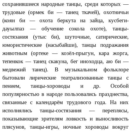
сохранившиеся народные танцы, среди которых —
трудовые (ормек би — танец ткачей), охотничьи
(коян би — охота беркута на зайца, кусбеги-
дауылпаз — обучение сокола охоте), танцы-
состязания (утыс би), шуточные, сатирические,
юмористические (насыбайши), танцы подражания
животным (ортеке — козёл-прыгун, кара жорга,
тепенкок — танец скакуна, бег иноходца, аю би —
медвежий танец). В музыкальном фольклоре
бытовали лирические театрализованные танцы с
пением, танцы-хороводы и др. Особой
популярностью в народе пользовались празднества,
связанные с календарём трудового года. На них
исполнялись танцы-состязания — переплясы,
показывающие зрителям ловкость и выносливость
плясунов, танцы-игры, ночные хороводы вокруг