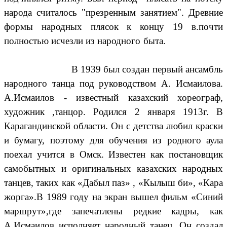
народа считалось "презренным занятием". Древние
формы народных плясок к концу 19 в.почти
полностью исчезли из народного быта.
В 1939 был создан первый ансамбль
народного танца под руководством А. Исмаилова.
А.Исмаилов - известный казахский хореограф,
художник ,танцор. Родился 2 января 1913г. В
Карагандинской области. Он с детства любил краски
и бумагу, поэтому для обучения из родного аула
поехал учится в Омск. Известен как постановщик
самобытных и оригинальных казахских народных
танцев, таких как «Дабыл паз» , «Кылыш би», «Кара
жорга».В 1989 году на экран вышел фильм «Синий
маршрут»,где запечатлены редкие кадры, как
А.Исмаилов исполняет народный танец. Он создал