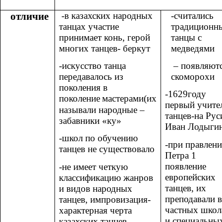
отличие
-в казахских народных
-считались
танцах участие
традиционн
принимает конь, герой
танцы с
многих танцев- беркут
медведями
-искусство танца
– появляют
передавалось из
скоморохи
поколения в
-1629году
поколение
мастерами(их
первый учите
называли народные –
танцев-на Рус
забавники «ку»
Иван Лодыги
-школ по обучению
-при правлен
танцев не существовало
Петра 1
появление
-не имеет четкую
европейских
классификацию жанров
танцев, их
и видов народных
преподавали в
танцев, импровизация-
частных школ
характерная черта
и специальны
казахских танцев