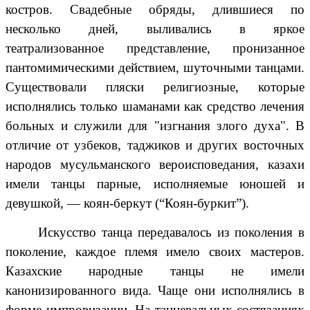
костров. Свадебные обряды, длившиеся по
несколько дней, выливались в яркое
театрализованное представление, пронизанное
пантомимическими действием, шуточными танцами.
Существовали пляски религиозные, которые
исполнялись только шаманами как средство лечения
больных и служили для "изгнания злого духа". В
отличие от узбеков, таджиков и других восточных
народов мусульманского вероисповедания, казахи
имели танцы парные, исполняемые юношей и
девушкой, — коян-беркут
(“Коян-буркит”).
Искусство танца передавалось из поколения в
поколение, каждое племя имело своих мастеров.
Казахские народные танцы не имели
канонизированного вида. Чаще они исполнялись в
форме импровизации. На танцевальных состязаниях