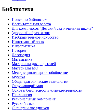
Библиотека
Поиск по библиотеке
Воспитательная работа
Для комплексов "Детский сад-начальная школа"
Здоровый образ жизни
Изобразительное искусство
Иностранный язык
Информатика
История
Логопедия
Математика
Материалы для родителей
Материалы МО
Междисциплинарное обобщение
Музыка
Общепедагогические технологии
Окружающий мир
Основы безопасности жизнедеятельности
Психология
Региональный компонент
Русский язык
Сценарии праздников