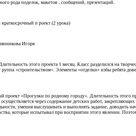
ного рода поделок, макетов , сообщений, презентаций.
краткосрочный п роект (2 урока)
млянникова Игоря
тельность этого проекта 1 месяц. Класс разделился на творче
г руппа «строительством». Элементы «отделки» избы ребята дове
 проект «Прогулки по родному городу». Длительность этого пр
зь осуществляется через содержание детских работ, закрепляющ
ьности, умения выслушивать и выполнять задание, доводить нача
увства, которые испытывал при восприятии этого явлении. Поэт