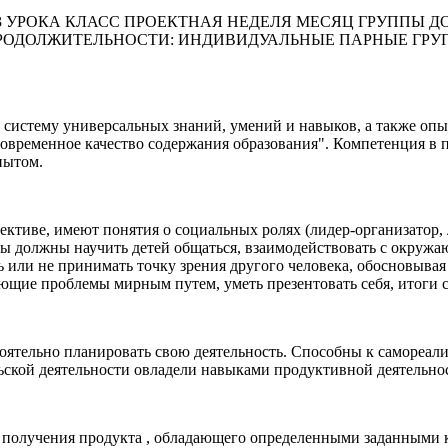
 3 УРОКА КЛАСС ПРОЕКТНАЯ НЕДЕЛЯ МЕСЯЦ ГРУППЫ 
ЛЖИТЕЛЬНОСТИ: ИНДИВИДУАЛЬНЫЕ ПАРНЫЕ ГРУППОВЫЕ 
истему универсальных знаний, умений и навыков, а также опыт
ременное качество содержания образования". Компетенция в пере
пытом.
ктиве, имеют понятия о социальных ролях (лидер-организатор, 
ы должны научить детей общаться, взаимодействовать с окружа
ь или не принимать точку зрения другого человека, обосновыва
ающие проблемы мирным путем, уметь презентовать себя, итоги 
ятельно планировать свою деятельность. Способны к самореали
ьской деятельности овладели навыками продуктивной деятельно
 получения продукта , обладающего определенными заданными к