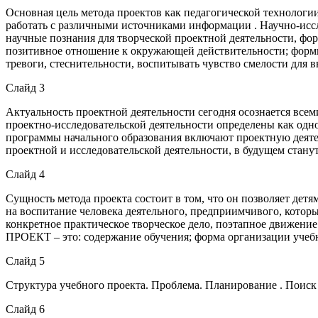
Основная цель метода проектов как педагогической технологи
работать с различными источниками информации . Научно-иссл
научные познания для творческой проектной деятельности, фор
позитивное отношение к окружающей действительности; форми
тревоги, стеснительности, воспитывать чувство смелости для 
Слайд 3
Актуальность проектной деятельности сегодня осознается все
проектно-исследовательской деятельности определены как од
программы начального образования включают проектную деятел
проектной и исследовательской деятельности, в будущем станут
Слайд 4
Сущность метода проекта состоит в том, что он позволяет детя
на воспитание человека деятельного, предприимчивого, которы
конкретное практическое творческое дело, поэтапное движени
ПРОЕКТ – это: содержание обучения; форма организации учебн
Слайд 5
Структура учебного проекта. Проблема. Планирование . Поиск
Слайд 6