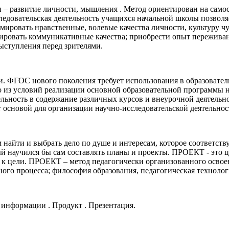
и – развитие личности, мышления . Метод ориентирован на само
едовательская деятельность учащихся начальной школы позволя
мировать нравственные, волевые качества личности, культуру чу
ровать коммуникативные качества; приобрести опыт переживани
выступления перед зрителями.
ми. ФГОС нового поколения требует использования в образовател
но из условий реализации основной образовательной программы
ьность в содержание различных курсов и внеурочной деятельно
 основой для организации научно-исследовательской деятельности
м найти и выбрать дело по душе и интересам, которое соответств
й научился бы сам составлять планы и проекты. ПРОЕКТ - это це
е к цели. ПРОЕКТ – метод педагогически организованного освое
ого процесса; философия образования, педагогическая технолог
 информации . Продукт . Презентация.