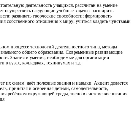
стоятельную деятельность учащихся, рассчитан на умение
ет осуществить следующие учебные задачи : расширить
вств; развивать творческие способности; формировать
я собственного отношения к миру; учиться владеть чувствами
ьном процессе технологий деятельностного типа, методы
 начального общего образования. Современные развивающие
сти. Знания и умения, необходимые для организации
 в вузах, колледжах, техникумах и т.д.
ует их силам, даёт полезные знания и навыки. Акцент делается
ль, принятая и освоенная детьми, самодеятельность,
ния ребёнком окружающей среды, звено в системе воспитания.
ия.