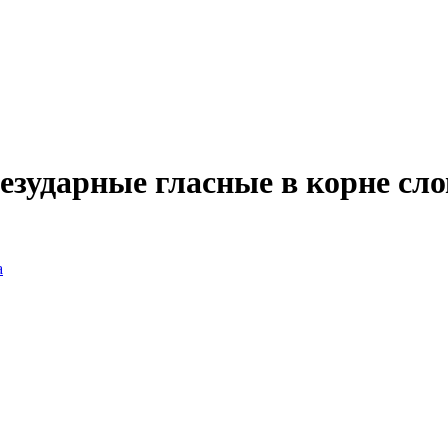
езударные гласные в корне сл
а