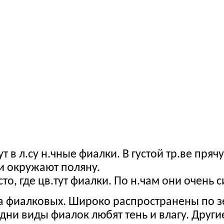
т в л.су н.чные фиалки. В густой тр.ве пря
и окружают поляну.
, где цв.тут фиалки. По н.чам они очень си
а фиалковых. Широко распространены по з
дни виды фиалок любят тень и влагу. Друг