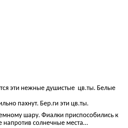
чутся эти нежные душистые цв.ты. Белые
льно пахнут. Бер.ги эти цв.ты.
емному шару. Фиалки приспособились к
ие напротив солнечные места…