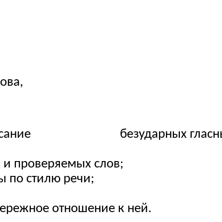
лова,
написание безударных гласных в
 и проверяемых слов;
ы по стилю речи;
ережное отношение к ней.