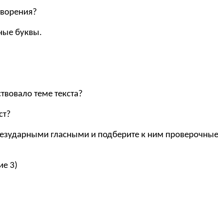
творения?
нные буквы.
ствовало теме текста?
ст?
безударными гласными и подберите к ним проверочные
ие 3)