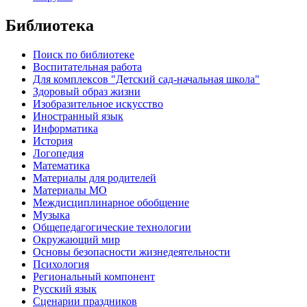
Библиотека
Поиск по библиотеке
Воспитательная работа
Для комплексов "Детский сад-начальная школа"
Здоровый образ жизни
Изобразительное искусство
Иностранный язык
Информатика
История
Логопедия
Математика
Материалы для родителей
Материалы МО
Междисциплинарное обобщение
Музыка
Общепедагогические технологии
Окружающий мир
Основы безопасности жизнедеятельности
Психология
Региональный компонент
Русский язык
Сценарии праздников