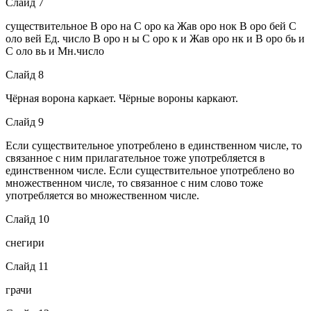
Слайд 7
существительное В оро на С оро ка Жав оро нок В оро бей С
оло вей Ед. число В оро н ы С оро к и Жав оро нк и В оро бь и
С оло вь и Мн.число
Слайд 8
Чёрная ворона каркает. Чёрные вороны каркают.
Слайд 9
Если существительное употреблено в единственном числе, то
связанное с ним прилагательное тоже употребляется в
единственном числе. Если существительное употреблено во
множественном числе, то связанное с ним слово тоже
употребляется во множественном числе.
Слайд 10
снегири
Слайд 11
грачи