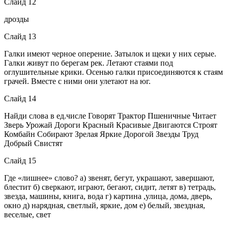
Слайд 12
дрозды
Слайд 13
Галки имеют черное оперение. Затылок и щеки у них серые.
Галки живут по берегам рек. Летают стаями под
оглушительные крики. Осенью галки присоединяются к стаям
грачей. Вместе с ними они улетают на юг.
Слайд 14
Найди слова в ед.числе Говорят Трактор Пшеничные Читает
Зверь Урожай Дороги Красный Красивые Двигаются Строят
Комбайн Собирают Зрелая Яркие Дорогой Звезды Труд
Добрый Свистят
Слайд 15
Где «лишнее» слово? а) звенят, бегут, украшают, завершают,
блестит б) сверкают, играют, бегают, сидит, летят в) тетрадь,
звезда, машины, книга, вода г) картина ,улица, дома, дверь,
окно д) нарядная, светлый, яркие, дом е) белый, звездная,
веселые, свет