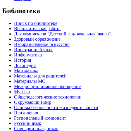
Библиотека
Поиск по библиотеке
Воспитательная работа
Для комплексов "Детский сад-начальная школа"
Здоровый образ жизни
Изобразительное искусство
Иностранный язык
Информатика
История
Логопедия
Математика
Материалы для родителей
Материалы МО
Междисциплинарное обобщение
Музыка
Общепедагогические технологии
Окружающий мир
Основы безопасности жизнедеятельности
Психология
Региональный компонент
Русский язык
Сценарии праздников