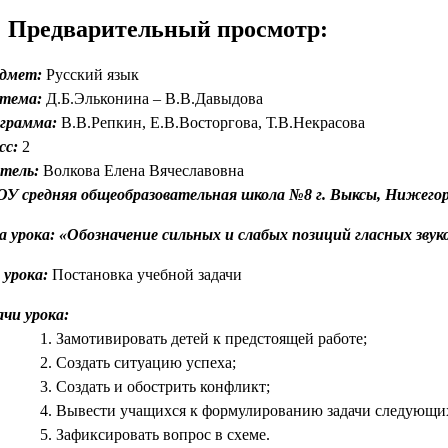
Предварительный просмотр:
дмет:
Русский язык
тема:
Д.Б.Эльконина – В.В.Давыдова
грамма:
В.В.Репкин, Е.В.Восторгова, Т.В.Некрасова
сс:
2
тель:
Волкова Елена Вячеславовна
У средняя общеобразовательная школа №8 г. Выксы, Нижего
а урока: «Обозначение сильных и слабых позиций гласных звук
 урока:
Постановка учебной задачи
ачи урока:
Замотивировать детей к предстоящей работе;
Создать ситуацию успеха;
Создать и обострить конфликт;
Вывести учащихся к формулированию задачи следующих
Зафиксировать вопрос в схеме.