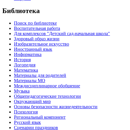
Библиотека
Поиск по библиотеке
Воспитательная работа
Для комплексов "Детский сад-начальная школа"
Здоровый образ жизни
Изобразительное искусство
Иностранный язык
Информатика
История
Логопедия
Математика
Материалы для родителей
Материалы МО
Междисциплинарное обобщение
Музыка
Общепедагогические технологии
Окружающий мир
Основы безопасности жизнедеятельности
Психология
Региональный компонент
Русский язык
Сценарии праздников