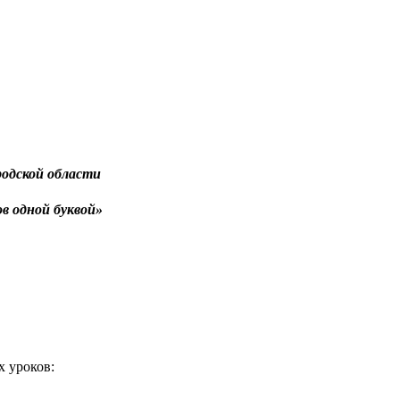
родской области
ов одной буквой»
 уроков: