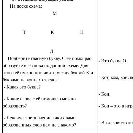
На доске схема:
М
Т К Н
Л
- Подберите гласную букву. С её помощью
- Это буква О.
образуйте все слова по данной схеме. Для
этого её нужно поставить между буквой К и
- Кот, ком, кон, к
буквами на концах стрелок.
- Какая это буква?
- Кон.
- Какие слова с её помощью можно
образовать?
- Кон – это в игр
- Лексическое значение каких вами
- В толковом сло
образованных слов вам не знакомо?