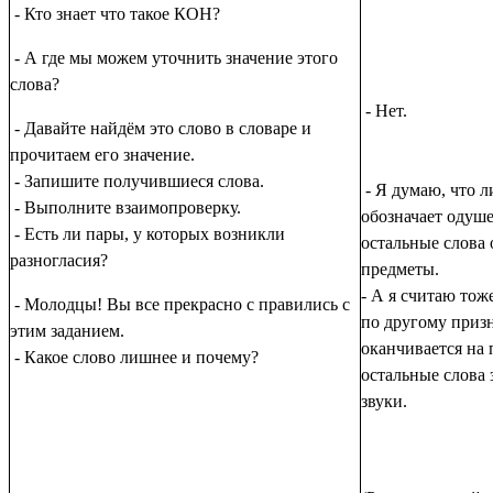
- Кто знает что такое КОН?
- А где мы можем уточнить значение этого
слова?
- Нет.
- Давайте найдём это слово в словаре и
прочитаем его значение.
- Запишите получившиеся слова.
- Я думаю, что л
- Выполните взаимопроверку.
обозначает одуше
- Есть ли пары, у которых возникли
остальные слова
разногласия?
предметы.
- А я считаю тож
- Молодцы! Вы все прекрасно с правились с
по другому приз
этим заданием.
оканчивается на 
- Какое слово лишнее и почему?
остальные слова
звуки.