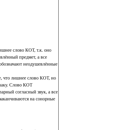
ишнее слово КОТ, т.к. оно
влённый предмет, а все
 обозначают неодушевлённые
е, что лишнее слово КОТ, но
наку. Слово КОТ
парный согласный звук, а все
 заканчиваются на сонорные