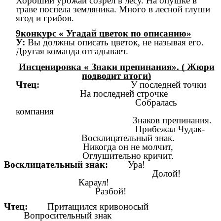
Хороший урожай созрел в лесу. На опушке в
траве поспела земляника. Много в лесной глуши
ягод и грибов.
9конкурс « Угадай цветок по описанию»
У:
Вы должны описать цветок, не называя его.
Другая команда отгадывает.
Инсценировка « Знаки препинания». ( Жюри
подводит итоги)
Чтец:
У последней точки
На последней строчке
Собралась
компания
Знаков препинания.
Прибежал Чудак-
Восклицательный знак.
Никогда он не молчит,
Оглушительно кричит.
Восклицательный знак:
Ура!
Долой!
Караул!
Разбой!
Чтец:
Притащился кривоносый
Вопросительный знак