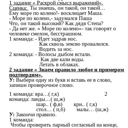
1 задание « Раскрой смысл выражений».
Сценка:
Ты знаешь, он такой, он такой…
Ему море по колено!- восклицает Маша.
- Море по колено,- задумался Паша
Что, он такой высокий? Как дядя Степа?
- Да нет же. « Море по колено»- так говорят о
человеке смелом, бесстрашном.
1 команда: - Идет задрав нос.
Как сквозь землю провалился.
Водить за нос.
2 команда: - Волосы дыбом встали.
Как две кали воды.
Летать в облаках.
2 задание « Знаем правило любое и примером
подтвердим».
У:
Выбери одну из букв и вставь ее в слово,
запиши проверочное слово.
1 команда: вра…( г,к) 2
команда: ланды…( ш,ж)
шар.. ( ф,в) кри.. ( г,к)
стол… ( п,б) малы… (ш,ж)
У:
Закончи правило.
1 команда:
Чтобы проверить парный согласный на конце,