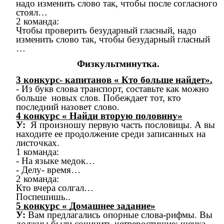
надо изменить слово так, чтобы после согласного
стоял…
2 команда:
Чтобы проверить безударный гласный, надо
изменить слово так, чтобы безударный гласный
…
Физкультминутка.
3 конкурс- капитанов « Кто больше найдет».
- Из букв слова транспорт, составьте как можно
больше новых слов. Побеждает тот, кто
последний назовет слово.
4 конкурс « Найди вторую половину»
У:
Я произношу первую часть пословицы. А вы
находите ее продолжение среди записанных на
листочках.
1 команда:
- На языке медок…
- Делу- время…
2 команда:
Кто вчера солгал…
Поспешишь..
5 конкурс « Домашнее задание»
У:
Вам предлагались опорные слова-рифмы. Вы
должны были сочинить четверостишие: щенка-