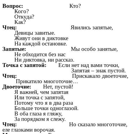
Вопрос:
Кто?
Кого?
Откуда?
Как?
Чтец:
Явились запятые,
Девицы завитые.
Живут они в диктовке
На каждой остановке.
Запятые:
Мы особо занятые,
Не обходится без нас
Ни диктовка, ни рассказ.
Точка с запятой:
Если нет над вами точки,
Запятая – знак пустой.
Чтец:
Прискакало двоеточие,
Прикатило многоточие…
Двоеточие:
Нет, пустой!
Я важней, чем запятая
Или точка с запятой,
Потому что я в два раза
Больше точки одноглазой.
В оба глаза я гляжу,
За порядком я слежу.
Чтец:
Но сказало многоточие,
еле глазками ворочая.