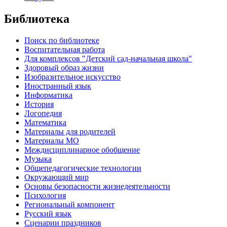
Библиотека
Поиск по библиотеке
Воспитательная работа
Для комплексов "Детский сад-начальная школа"
Здоровый образ жизни
Изобразительное искусство
Иностранный язык
Информатика
История
Логопедия
Математика
Материалы для родителей
Материалы МО
Междисциплинарное обобщение
Музыка
Общепедагогические технологии
Окружающий мир
Основы безопасности жизнедеятельности
Психология
Региональный компонент
Русский язык
Сценарии праздников