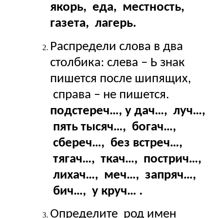
якорь, еда, местность,
газета, лагерь.
Распредели слова в два
столбика: слева – Ь знак
пишется после шипящих,
справа – не пишется.
подстереч…, у дач…, луч…,
пять тысяч…, богач…,
сбереч…, без встреч…,
тягач…, ткач…, пострич…,
лихач…, меч…, запряч…,
бич…, у круч… .
Определите род имен