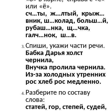
или «ё».
сч…ты, ж…лтый, крыж…
вник, ш…колад, больш…й,
рубаш…нка, щ…чка,
галч…нок, ш…в.
Спиши, укажи части речи.
Бабка Дарья холст
чернила,
Внучка пролила чернила.
Из-за холодных утренних
рос хлеб рос медленно.
Разберите по составу
слова:
статей, гор, степей, судей,