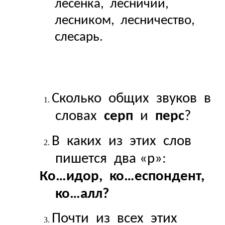
лесенка, лесничий,
лесником, лесничество,
слесарь.
Сколько общих звуков в
словах
серп
и
перс
?
В каких из этих слов
пишется два «р»:
Ко…идор, ко…еспондент,
ко…алл?
Почти из всех этих