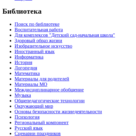
Библиотека
Поиск по библиотеке
Воспитательная работа
Для комплексов "Детский сад-начальная школа"
Здоровый образ жизни
Изобразительное искусство
Иностранный язык
Информатика
История
Логопедия
Математика
Материалы для родителей
Материалы МО
Междисциплинарное обобщение
Музыка
Общепедагогические технологии
Окружающий мир
Основы безопасности жизнедеятельности
Психология
Региональный компонент
Русский язык
Сценарии праздников