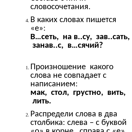
словосочетания.
В каких словах пишется
«е»:
В…сеть, на в..су, зав..сать,
занав..с, в…сячий?
Произношение какого
слова не совпадает с
написанием:
мак, стол, грустно, вить,
лить.
Распредели слова в два
столбика: слева – с буквой
«о» в корне, справа с «е»