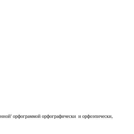
еленной' орфограммой орфографически и орфоэпически,