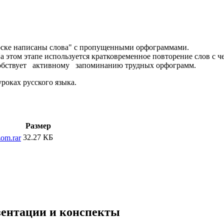
доске написаны слова" с пропущенными орфограммами.
а этом этапе ис­пользуется кратковременное повторение слов с 
собствует активному запоминанию трудных орфограмм.
роках русского языка.
Размер
32.27 КБ
om.rar
езентации и конспекты