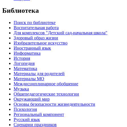
Библиотека
Поиск по библиотеке
Воспитательная работа
Для комплексов "Детский сад-начальная школа"
Здоровый образ жизни
Изобразительное искусство
Иностранный язык
Информатика
История
Логопедия
Математика
Материалы для родителей
Материалы МО
Междисциплинарное обобщение
Музыка
Общепедагогические технологии
Окружающий мир
Основы безопасности жизнедеятельности
Психология
Региональный компонент
Русский язык
Сценарии праздников