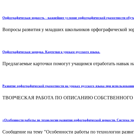
Орфографическая зоркость - важнейшее условие орфографической грамотности обу
Вопросы развития у младших школьников орфографической зорк
Орфографическая зарядка. Карточки к урокам русского языка.
Предлагаемые карточки помогут учащимся отработать навык на
Развитие орфографической грамотности на уроках русского языка при использовани
ТВОРЧЕСКАЯ РАБОТА ПО ОПИСАНИЮ СОБСТВЕННОГО 
«Особенности работы по технологии развития орфографической зоркости. Система т
Сообщение на тему "Особенности работы по технологии развит