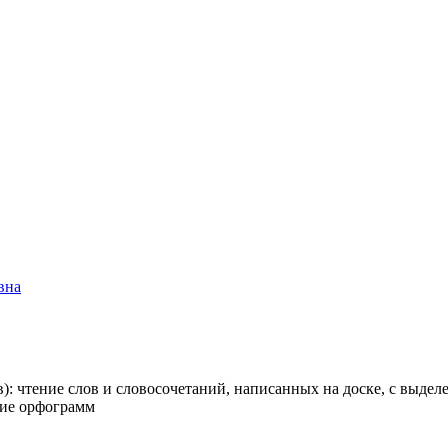
вна
в): чтение слов и словосочетаний, написанных на доске, с выд
ние орфограмм