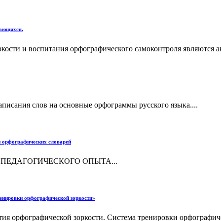
чающихся.
ости и воспитания орфографического самоконтроля являются акт
писания слов на основные орфограммы русского языка....
и орфографических словарей
ПЕДАГОГИЧЕСКОГО ОПЫТА...
ренировки орфографической зоркости»
ия орфографической зоркости. Система тренировки орфографичес