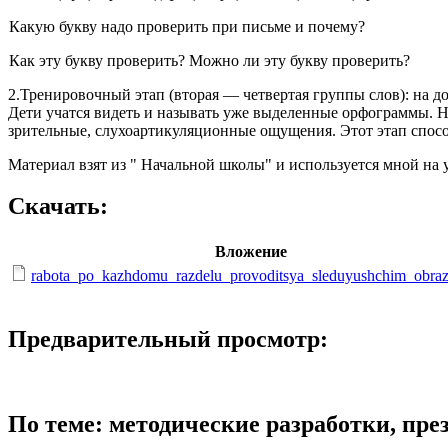
Какую букву надо проверить при пись­ме и почему?
Как эту букву проверить? Можно ли эту букву проверить?
2.Тренировочный этап (вторая — четвертая группы слов): на 
Дети учатся видеть и называть уже выде­ленные орфограммы. Н
зрительные, слухоартикуляционные ощущения. Этот этап спо
Материал взят из " Начальной школы" и используется мной на у
Скачать:
Вложение
rabota_po_kazhdomu_razdelu_provoditsya_sleduyushchim_obraz
Предварительный просмотр:
По теме: методические разработки, пр