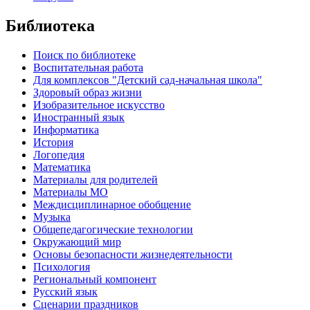
Библиотека
Поиск по библиотеке
Воспитательная работа
Для комплексов "Детский сад-начальная школа"
Здоровый образ жизни
Изобразительное искусство
Иностранный язык
Информатика
История
Логопедия
Математика
Материалы для родителей
Материалы МО
Междисциплинарное обобщение
Музыка
Общепедагогические технологии
Окружающий мир
Основы безопасности жизнедеятельности
Психология
Региональный компонент
Русский язык
Сценарии праздников