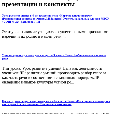
презентации и конспекты
Урок русского языка в 4-ом классе по теме «Наречие как части речи»
(Развивающая система обучения Л.В.Занкова) Учитель начальных классов МБОУ
«СОШ № 22» Басырова Г. М
Этот урок знакомит учащихся с существенными признаками
наречий и их ролью в нашей речи....
Урок по русскому языку для учащихся 3 класса Тема: Разбор глагола как часть
речи
Тип урока: Урок развитие умений.Цель как деятельность
учеников:ЛР: развитие умений производить разбор глагола
как часть речи в соответствии с заданным порядком.ЛР:
овладение навыков культуры устной ре...
Проект урока по русскому языку во 2 «А» классе.Тема: «Имя прилагательное, как
часть речи. Словосочетание. Синонимы и антонимы»