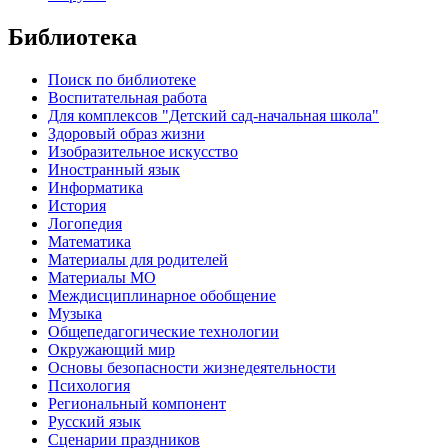
Библиотека
Поиск по библиотеке
Воспитательная работа
Для комплексов "Детский сад-начальная школа"
Здоровый образ жизни
Изобразительное искусство
Иностранный язык
Информатика
История
Логопедия
Математика
Материалы для родителей
Материалы МО
Междисциплинарное обобщение
Музыка
Общепедагогические технологии
Окружающий мир
Основы безопасности жизнедеятельности
Психология
Региональный компонент
Русский язык
Сценарии праздников