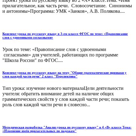
Проект урока по русскому языку во 2 «А» классе.Тема: «Имя
прилагательное, как часть речи. Словосочетание. Синонимы
и антонимы»Программа: УМК «Занков», А.В. Полякова....
Конспект урока по русскому языку в 3-ем классе ФГОС по теме: «Правописание
слов с удвоенными согласными»
Урок по теме: «Правописание слов с удвоенными
согласными» для учителей, работающих по программе
"Школа России" по ФГОС....
Конспект урока по русскому языку на тему "Общие грамматические признаки у
слов каждой части речи" 2 класс "Перспектива"
Тип урока: изучение нового материалаЦели деятельности
учителя: обратить внимание детей на наличие общих
грамматических свойств у слов каждой части речи; показать
роль слов каждой части речи в словесно...
Методическая разработка "Анализ урока по русскому языку" в 4 «В» классе Тема:
«Изменение имён прилагательных по падежам"