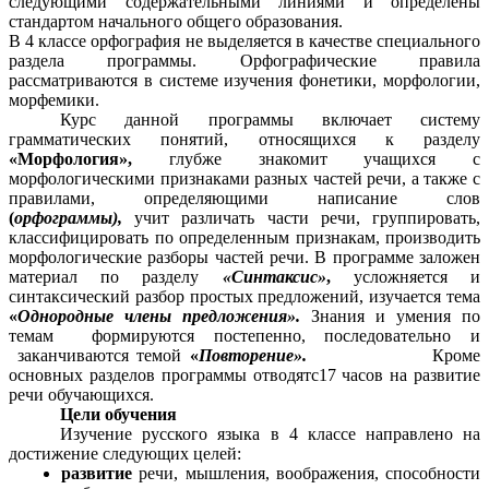
следующими содержательными линиями и определены
стандартом начального общего образования.
В 4 классе орфография не выделяется в качестве специального
раздела программы. Орфографические правила
рассматриваются в системе изучения фонетики, морфологии,
морфемики.
Курс данной программы включает систему
грамматических понятий, относящихся к разделу
«Морфология»,
глубже знакомит учащихся с
морфологическими признаками разных частей речи, а также с
правилами, определяющими написание слов
(
орфограммы),
учит различать части речи, группировать,
классифицировать по определенным признакам, производить
морфологические разборы частей речи. В программе заложен
материал по разделу
«Синтаксис»
,
усложняется и
синтаксический разбор простых предложений, изучается тема
«
Однородные члены предложения».
Знания и умения по
темам формируются постепенно, последовательно и
заканчиваются темой
«
Повторение».
Кроме
основных разделов программы отводятс17 часов на развитие
речи обучающихся.
Цели обучения
Изучение русского языка в 4 классе направлено на
достижение следующих целей:
развитие
речи, мышления, воображения, способности