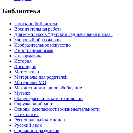
Библиотека
Поиск по библиотеке
Воспитательная работа
Для комплексов "Детский сад-начальная школа"
Здоровый образ жизни
Изобразительное искусство
Иностранный язык
Информатика
История
Логопедия
Математика
Материалы для родителей
Материалы МО
Междисциплинарное обобщение
Музыка
Общепедагогические технологии
Окружающий мир
Основы безопасности жизнедеятельности
Психология
Региональный компонент
Русский язык
Сценарии праздников