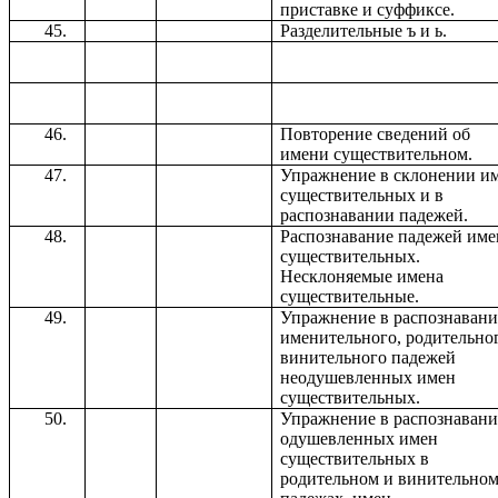
приставке и суффиксе.
Разделительные ъ и ь.
Повторение сведений об
имени существительном.
Упражнение в склонении и
существительных и в
распознавании падежей.
Распознавание падежей име
существительных.
Несклоняемые имена
существительные.
Упражнение в распознаван
именительного, родительно
винительного падежей
неодушевленных имен
существительных.
Упражнение в распознаван
одушевленных имен
существительных в
родительном и винительно