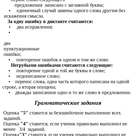
предложения записано с заглавной буквы;
• единичный случай замены одного слова другим без
искажения смысла.
За одну ошибку в диктанте считаются:
• два исправления;
•
две
пунктуационные
ошибки;
• повторение ошибок в одном и том же слове.
Негрубыми ошибками считаются следующие:
• повторение одной и той же буквы в слове;
• недописанное слово;
• перенос слова, одна часть которого написана на одной
строке, а вторая опущена;
• дважды записанное одно и то же слово в предложении.
Грамматические задания
Оценка
"5"
ставится за безошибочное выполнение всех
заданий.
Оценка
"4"
ставится, если ученик правильно выполнил не
менее 3/4 заданий.
Оценка
"3"
ставится, если ученик правильно выполнил не