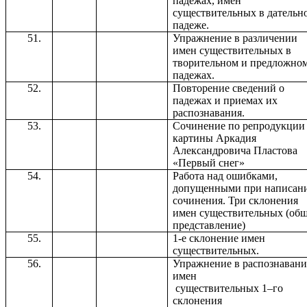
падежах, имен
существительных в дательн
падеже.
Упражнение в различении
имен существительных в
творительном и предложно
падежах.
Повторение сведений о
падежах и приемах их
распознавания.
Сочинение по репродукции
картины Аркадия
Александровича Пластова
«Первый снег»
Работа над ошибками,
допущенными при написан
сочинения. Три склонения
имен существительных (об
представление)
1-е склонение имен
существительных.
Упражнение в распознаван
имен
существительных 1–го
склонения