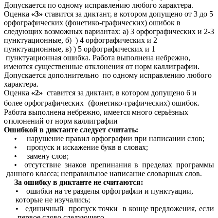
Допускается по одному исправлению любого характера.
Оценка
«3»
ставится за диктант, в котором допущено от 3 до 5
орфографических (фонетико-графических) ошибок в
следующих возможных вариантах: а) 3 орфографических и 2-3
пунктуационные, б) ) 4 орфографических и 2
пунктуационные, в) ) 5 орфографических и 1
пунктуационная ошибка. Работа выполнена небрежно,
имеются существенные отклонения от норм каллиграфии.
Допускается дополнительно по одному исправлению любого
характера.
Оценка
«2»
ставится за диктант, в котором допущено 6 и
более орфографических
(фонетико-графических) ошибок.
Работа выполнена небрежно, имеется много серьёзных
отклонений от норм каллиграфии
Ошибкой в диктанте следует считать:
• нарушение правил орфографии при написании слов;
• пропуск и искажение букв в словах;
• замену слов;
• отсутствие знаков препинания в пределах программы
данного класса; неправильное написание словарных слов.
За ошибку в диктанте не считаются:
• ошибки на те разделы орфографии и пунктуации,
которые не изучались;
• единичный пропуск точки в конце предложения, если
первое слово следующего