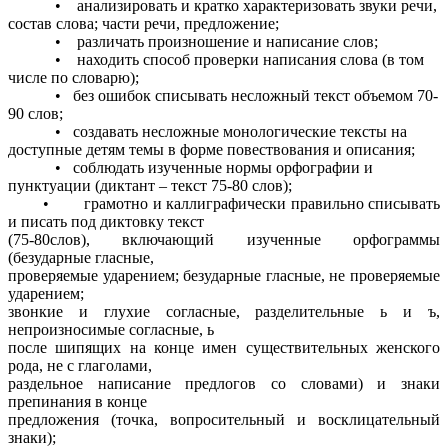
• анализировать и кратко характеризовать звуки речи,
состав слова; части речи, предложение;
• различать произношение и написание слов;
• находить способ проверки написания слова (в том
числе по словарю);
• без ошибок списывать несложный текст объемом 70-
90 слов;
• создавать несложные монологические тексты на
доступные детям темы в форме повествования и описания;
• соблюдать изученные нормы орфографии и
пунктуации (диктант – текст 75-80 слов);
• грамотно и каллиграфически правильно списывать
и писать под диктовку текст
(75-80слов), включающий изученные орфограммы
(безударные гласные,
проверяемые ударением; безударные гласные, не проверяемые
ударением;
звонкие и глухие согласные, разделительные ь и ъ,
непроизносимые согласные, ь
после шипящих на конце имен существительных женского
рода, не с глаголами,
раздельное написание предлогов со словами) и знаки
препинания в конце
предложения (точка, вопросительный и восклицательный
знаки);