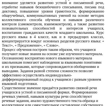
внимание уделяется развитию устной и письменной речи,
отработке навыков безошибочного списывания, письма под
диктовку, повышение уровня грамотности, формированию
общеучебных, коммуникативных умений на основе методик
коллективного способа обучения и навыков различного
контроля (самоконтроля, взаимоконтроля), а также развитию
познавательных способностей и интересов учащихся,
воспитанию гражданских качеств младшего школьника. Курс
русского языка в 4 классе, как и в предыдущих классах,
концентрируется вокруг основных разделов русского языка: «
Текст», « Предложение», « Слово».
Процесс обучения построен таким образом, что учащиеся
получают новые знания на основе уже изученного материала.
Осознанному восприятию нового языкового материала
школьникам помогают наблюдения за языковыми понятиями
и их признаками, которые сопровождаются обобщениями и
выводами. Задания разной степени сложности позволят
эффективно осуществлять индивидуально-
дифференцированный подход к учащимся с разным уровнем
языковой подготовки.
Существенное значение придаётся развитию связной речи
учащихся в устной и письменной формах. Формированию
речевых умений, навыков культуры речи способствуют
речевые задания, анализ художественного текста-образца и
коллективное или самостоятельное составление собственного