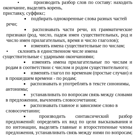
• производить разбор слов по составу: находить
окончание, выделять корень,
приставку, суффикс;
подбирать однокоренные слова разных частей
речи;
распознавать части речи, их грамматические
признаки (род, число, падеж имен существительных, род и
число имен прилагательных, время и число глаголов);
изменять имена существительные по числам;
• склонять в единственном числе имена
существительные с ударными окончаниями;
изменять имена прилагательные по числам и
родам в соответствии с числом и родом существительного;
изменять глагол по временам (простые случаи) и
в прошедшем времени - по родам;
распознавать и употреблять в тексте синонимы,
антонимы;
устанавливать по вопросам связь между словами
в предложении, вычленять словосочетания;
распознавать главное и зависимое слово в
словосочетании;
производить синтаксический разбор
предложений: определять их вид по цели высказывания и
по интонации, выделять главные и второстепенные члены
предложения, устанавливать связь между ними по вопросам;