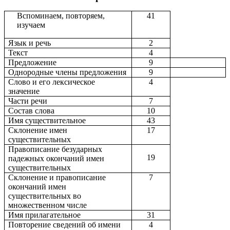
Вспоминаем, повторяем,
41
изучаем
Язык и речь
2
Текст
4
Предложение
9
Однородные члены предложения
9
Слово и его лексическое
4
значение
Части речи
7
Состав слова
10
Имя существительное
43
Склонение имен
17
существительных
Правописание безударных
19
падежных окончаний имен
существительных
Склонение и правописание
7
окончаний имен
существительных во
множественном числе
Имя прилагательное
31
Повторение сведений об имени
4