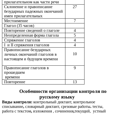
прилагательном как части речи
Склонение и правописание
27
безударных падежных окончаний
имен прилагательных
Местоимение
7
Глагол (35 часов)
Повторение сведений о глаголе
4
Неопределенная форма глагола
5
Спряжение глаголов
4
I и II спряжения глаголов
4
Правописание безударных
10
личных окончаний глаголов в
настоящем и будущем времени
Правописание глаголов в
9
прошедшем
времени
Повторение
13
Особенности организации контроля по
русскому языку
Виды контроля:
контрольный диктант, контрольное
списывание
,
словарный диктант, срезовые работы
.
тесты,
работа с текстом
,
изложения , сочинения
,
текущий, устный