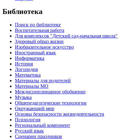
Библиотека
Поиск по библиотеке
Воспитательная работа
Для комплексов "Детский сад-начальная школа"
Здоровый образ жизни
Изобразительное искусство
Иностранный язык
Информатика
История
Логопедия
Математика
Материалы для родителей
Материалы МО
Междисциплинарное обобщение
Музыка
Общепедагогические технологии
Окружающий мир
Основы безопасности жизнедеятельности
Психология
Региональный компонент
Русский язык
Сценарии праздников