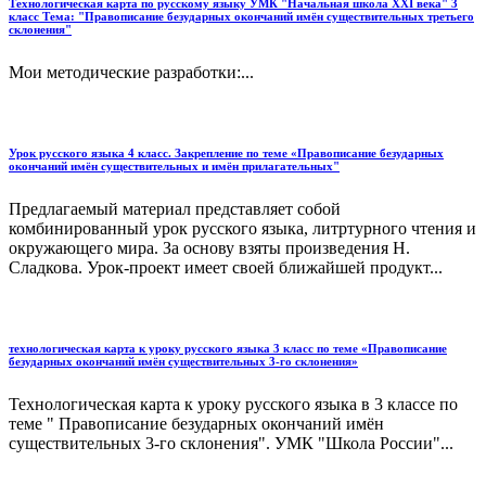
Технологическая карта по русскому языку УМК "Начальная школа XXI века" 3
класс Тема: "Правописание безударных окончаний имён существительных третьего
склонения"
Мои методические разработки:...
Урок русского языка 4 класс. Закрепление по теме «Правописание безударных
окончаний имён существительных и имён прилагательных"
Предлагаемый материал представляет собой
комбинированный урок русского языка, литртурного чтения и
окружающего мира. За основу взяты произведения Н.
Сладкова. Урок-проект имеет своей ближайшей продукт...
технологическая карта к уроку русского языка 3 класс по теме «Правописание
безударных окончаний имён существительных 3-го склонения»
Технологическая карта к уроку русского языка в 3 классе по
теме " Правописание безударных окончаний имён
существительных 3-го склонения". УМК "Школа России"...