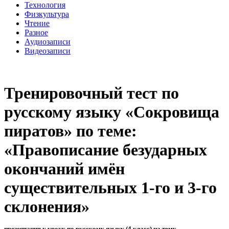
Технология
Физкультура
Чтение
Разное
Аудиозаписи
Видеозаписи
Тренировочный тест по
русскому языку «Сокровища
пиратов» по теме:
«Правописание безударных
окончаний имён
существительных 1-го и 3-го
склонения»
презентация к уроку по русскому языку (4 класс) на тему