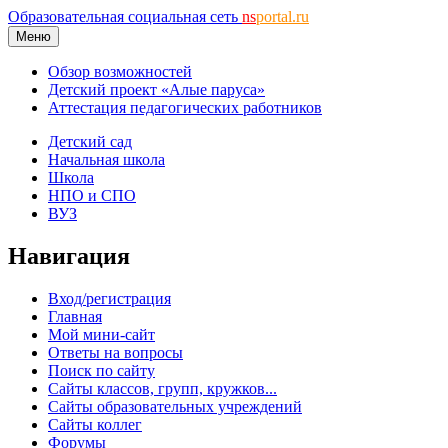
Образовательная социальная сеть
ns
portal.ru
Меню
Обзор возможностей
Детский проект «Алые паруса»
Аттестация педагогических работников
Детский сад
Начальная школа
Школа
НПО и СПО
ВУЗ
Навигация
Вход/регистрация
Главная
Мой мини-сайт
Ответы на вопросы
Поиск по сайту
Сайты классов, групп, кружков...
Сайты образовательных учреждений
Сайты коллег
Форумы