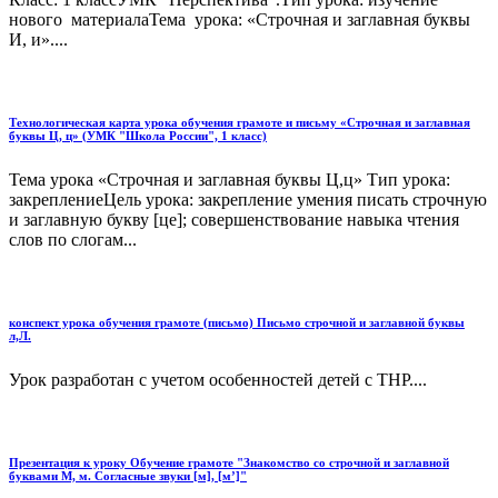
нового материалаТема урока: «Строчная и заглавная буквы
И, и»....
Технологическая карта урока обучения грамоте и письму «Строчная и заглавная
буквы Ц, ц» (УМК "Школа России", 1 класс)
Тема урока «Строчная и заглавная буквы Ц,ц» Тип урока:
закреплениеЦель урока: закрепление умения писать строчную
и заглавную букву [це]; совершенствование навыка чтения
слов по слогам...
конспект урока обучения грамоте (письмо) Письмо строчной и заглавной буквы
л,Л.
Урок разработан с учетом особенностей детей с ТНР....
Презентация к уроку Обучение грамоте "Знакомство со строчной и заглавной
буквами М, м. Согласные звуки [м], [м’]"