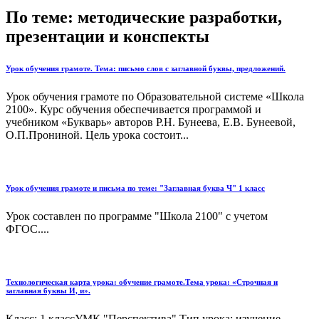
По теме: методические разработки,
презентации и конспекты
Урок обучения грамоте. Тема: письмо слов с заглавной буквы, предложений.
Урок обучения грамоте по Образовательной системе «Школа
2100». Курс обучения обеспечивается программой и
учебником «Букварь» авторов Р.Н. Бунеева, Е.В. Бунеевой,
О.П.Прониной. Цель урока состоит...
Урок обучения грамоте и письма по теме: "Заглавная буква Ч" 1 класс
Урок составлен по программе "Школа 2100" с учетом
ФГОС....
Технологическая карта урока: обучение грамоте.Тема урока: «Строчная и
заглавная буквы И, и».
Класс: 1 классУМК "Перспектива".Тип урока: изучение