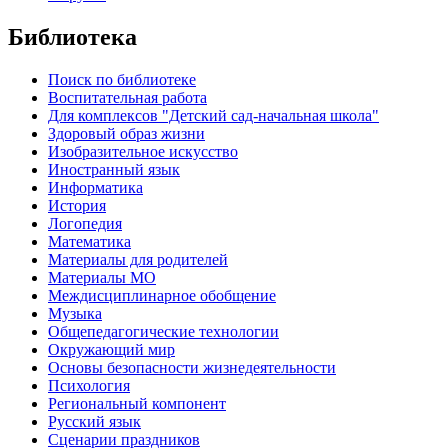
Библиотека
Поиск по библиотеке
Воспитательная работа
Для комплексов "Детский сад-начальная школа"
Здоровый образ жизни
Изобразительное искусство
Иностранный язык
Информатика
История
Логопедия
Математика
Материалы для родителей
Материалы МО
Междисциплинарное обобщение
Музыка
Общепедагогические технологии
Окружающий мир
Основы безопасности жизнедеятельности
Психология
Региональный компонент
Русский язык
Сценарии праздников