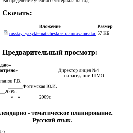
Распределение учебного материала на год.
Скачать:
Вложение
Размер
57 КБ
russkiy_yazyktematicheskoe_planirovanie.doc
Предварительный просмотр:
Утверждаю»
ссмотрено»
Директор лицея №4
 заседании ШМО
____Степанов Г.В.
______Фотимская Ю.И.
»________2009г.
«__»________2009г.
лендарно - тематическое планирование.
Русский язык.
-б