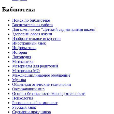
Библиотека
Поиск по библиотеке
Воспитательная работа
Для комплексов "Детский сад-начальная школа"
Здоровый образ жизни
Изобразительное искусство
Иностранный язык
Информатика
История
Логопедия
Математика
Материалы для родителей
Материалы МО
Междисциплинарное обобщение
Музыка
Общепедагогические технологии
Окружающий мир
Основы безопасности жизнедеятельности
Психология
Региональный компонент
Русский язык
Сценарии праздников