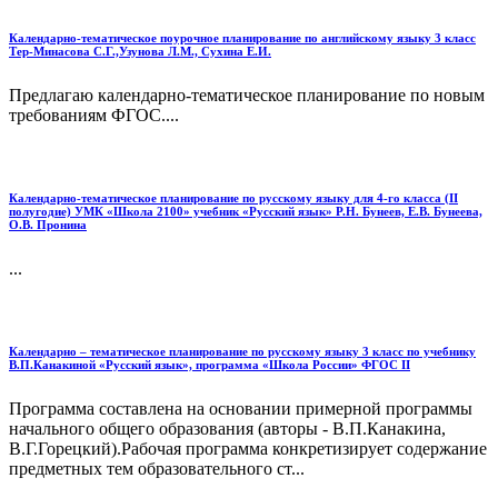
Календарно-тематическое поурочное планирование по английскому языку 3 класс
Тер-Минасова С.Г.,Узунова Л.М., Сухина Е.И.
Предлагаю календарно-тематическое планирование по новым
требованиям ФГОС....
Календарно-тематическое планирование по русскому языку для 4-го класса (II
полугодие) УМК «Школа 2100» учебник «Русский язык» Р.Н. Бунеев, Е.В. Бунеева,
О.В. Пронина
...
Календарно – тематическое планирование по русскому языку 3 класс по учебнику
В.П.Канакиной «Русский язык», программа «Школа России» ФГОС II
Программа составлена на основании примерной программы
начального общего образования (авторы - В.П.Канакина,
В.Г.Горецкий).Рабочая программа конкретизирует содержание
предметных тем образовательного ст...