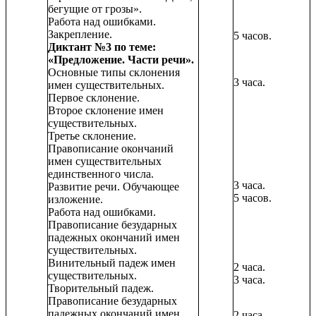
бегущие от грозы».
Работа над ошибками.
Закрепление.
5 часов.
Диктант №3 по теме:
«Предложение. Части речи».
Основные типы склонения
3 часа.
имен существительных.
Первое склонение.
Второе склонение имен
существительных.
Третье склонение.
Правописание окончаний
имен существительных
единственного числа.
3 часа.
Развитие речи. Обучающее
5 часов.
изложение.
Работа над ошибками.
Правописание безударных
падежных окончаний имен
существительных.
Винительный падеж имен
2 часа.
существительных.
3 часа.
Творительный падеж.
Правописание безударных
падежных окончаний имен
2 часа.