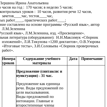
ершина Ирина Анатольевна
асов на год : 170 часов; в неделю 5 часов;
нтрольных уроков : 10 часов, развития речи 12 часов,
зачетов____час, тестов____час,
х работ____, практических работ____;
е составлено на основе программы «Русский язык», автор
Л.М.Зеленина
сский язык», Л.М.Зеленина, изд. «Просвещение».
ная литература (оборудование): Н.Н.Максимук «Сборник
изложений», Л.И.Тикунова «1200 диктантов», О.В.Узорова
«Итоговые тесты», З.И.Соловьева «Сборник проверочных
работ».
Номера
Содержание учебного
Дата
Примечание
уроков
материала
Предложение (синтаксис и
пунктуация) - 31 час.
Предложение как единица
речи. Виды предложений по
цели высказывания.
Виды предложений по
интонации. Главные и
второстепенные члены