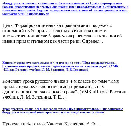
«Безударные падежные окончания имён прилагательных».Цель: Формирование
навыка правописания падежных окончаний имён прилагательных в единственном и
множественном числе. Задачи: -совершенствовать знания об имени прилагательном
как части речи; -Определить ле
Цель: Формирование навыка правописания падежных
окончаний имён прилагательных в единственном и
множественном числе.Задачи:-совершенствовать знания об
имени прилагательном как части речи;-Определ...
Конспект урока русского языка в 4-м классе по теме "Имя прилагательное.
Склонение имен прилагательных единственного числа женского рода". (УМК
«Школа России», учебник Л. М. Зеленина, Т. Е. Горецкий)
Конспект урока русского языка в 4-м классе по теме "Имя
прилагательное. Склонение имен прилагательных
единственного числа женского рода". (УМК «Школа России»,
учебник Л. М. Зеленина, Т. Е. ...
Урок русского языка в 4-м классе по теме: «Имя прилагательное. Правописание
безударных окончаний имен прилагательных в единственном числе»
Проведен в 4-а классеУчитель Кузнецова А.Ф....