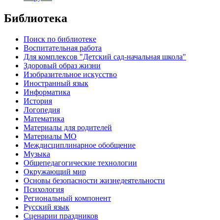
Библиотека
Поиск по библиотеке
Воспитательная работа
Для комплексов "Детский сад-начальная школа"
Здоровый образ жизни
Изобразительное искусство
Иностранный язык
Информатика
История
Логопедия
Математика
Материалы для родителей
Материалы МО
Междисциплинарное обобщение
Музыка
Общепедагогические технологии
Окружающий мир
Основы безопасности жизнедеятельности
Психология
Региональный компонент
Русский язык
Сценарии праздников