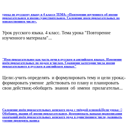
урока по русскому языку в 4 классе ТЕМА: «Повторение изученного об имени
прилагательном и имени существительном. Склонение имен прилагательных во
множественном числе».
Урок русского языка. 4 класс. Тема урока "Повторение
изученного материала"...
"Имя прилагательное как часть речи в русском и английском языках. Изменение
имён прилагательных по родам и числам. Сравнение категории числа имени
прилагательного в русском и английском языках"
Цели:-учить определять и формулировать тему и цели урока;-
формировать умение действовать по плану и планировать
свои действия;-обобщить знания об имени прилагательн...
Склонение имён прилагательных женского рода с твёрдой основой.Цели урока: 
Обобщить знания об имени прилагательном, формировать навыки правописания
окончаний имён прилагательных женского рода в единственном числе, развивать
умение проверять написа