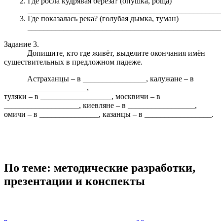
Где росла кудрявая берёза? (опушка, роща)
_________________________________________________
Где показалась река? (голубая дымка, туман)
_________________________________________________
Задание 3.
Допишите, кто где живёт, выделите окончания имён
существительных в предложном падеже.
Астраханцы – в ________________, калужане – в
_____________________,
туляки – в __________________, москвичи – в
___________________, киевляне – в _________________,
омичи – в _______________, казанцы – в _________________.
По теме: методические разработки,
презентации и конспекты