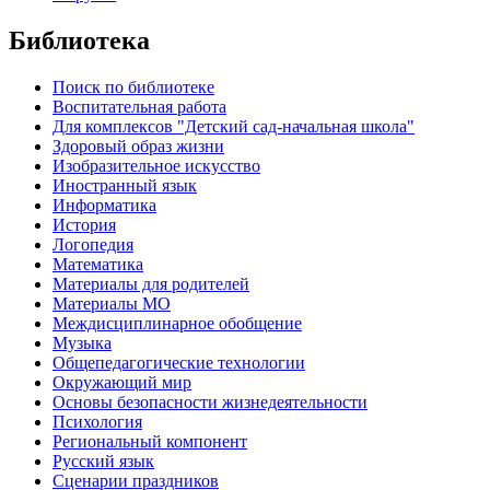
Библиотека
Поиск по библиотеке
Воспитательная работа
Для комплексов "Детский сад-начальная школа"
Здоровый образ жизни
Изобразительное искусство
Иностранный язык
Информатика
История
Логопедия
Математика
Материалы для родителей
Материалы МО
Междисциплинарное обобщение
Музыка
Общепедагогические технологии
Окружающий мир
Основы безопасности жизнедеятельности
Психология
Региональный компонент
Русский язык
Сценарии праздников