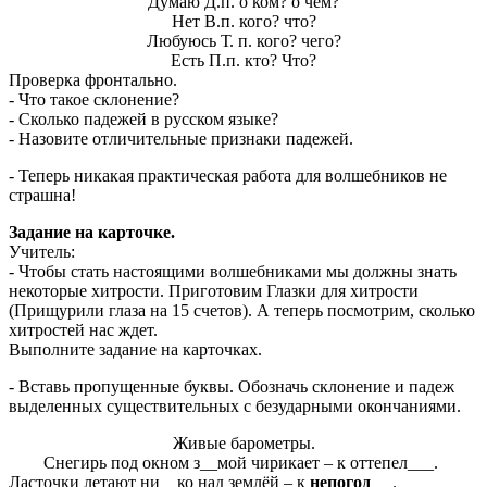
Думаю Д.п. о ком? о чём?
Нет В.п. кого? что?
Любуюсь Т. п. кого? чего?
Есть П.п. кто? Что?
Проверка фронтально.
- Что такое склонение?
- Сколько падежей в русском языке?
- Назовите отличительные признаки падежей.
- Теперь никакая практическая работа для волшебников не
страшна!
Задание на карточке.
Учитель:
- Чтобы стать настоящими волшебниками мы должны знать
некоторые хитрости. Приготовим Глазки для хитрости
(Прищурили глаза на 15 счетов). А теперь посмотрим, сколько
хитростей нас ждет.
Выполните задание на карточках.
- Вставь пропущенные буквы. Обозначь склонение и падеж
выделенных существительных с безударными окончаниями.
Живые барометры.
Снегирь под окном з__мой чирикает – к оттепел___.
Ласточки летают ни__ко над землёй – к
непогод__
.