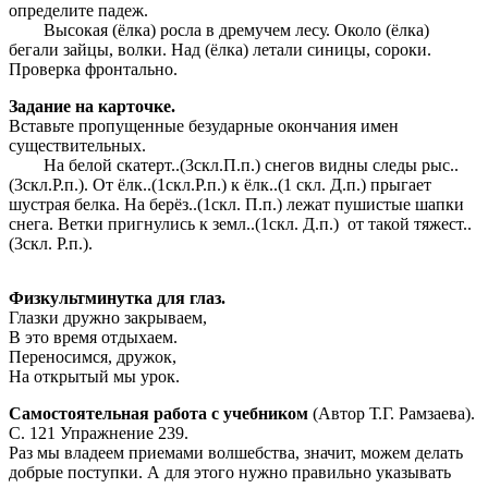
определите падеж.
Высокая (ёлка) росла в дремучем лесу. Около (ёлка)
бегали зайцы, волки. Над (ёлка) летали синицы, сороки.
Проверка фронтально.
Задание на карточке.
Вставьте пропущенные безударные окончания имен
существительных.
На белой скатерт..(3скл.П.п.) снегов видны следы рыс..
(3скл.Р.п.). От ёлк..(1скл.Р.п.) к ёлк..(1 скл. Д.п.) прыгает
шустрая белка. На берёз..(1скл. П.п.) лежат пушистые шапки
снега. Ветки пригнулись к земл..(1скл. Д.п.) от такой тяжест..
(3скл. Р.п.).
Физкультминутка для глаз.
Глазки дружно закрываем,
В это время отдыхаем.
Переносимся, дружок,
На открытый мы урок.
Самостоятельная работа с учебником
(Автор Т.Г. Рамзаева).
С. 121 Упражнение 239.
Раз мы владеем приемами волшебства, значит, можем делать
добрые поступки. А для этого нужно правильно указывать