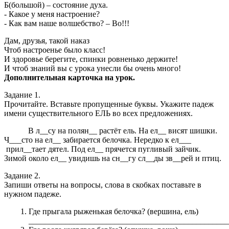
Б(большой) – состояние духа.
- Какое у меня настроение?
- Как вам наше волшебство? – Во!!!
Дам, друзья, такой наказ
Чтоб настроенье было класс!
И здоровье берегите, спинки ровненько держите!
И чтоб знаний вы с урока унесли бы очень много!
Дополнительная карточка на урок.
Задание 1.
Прочитайте. Вставьте пропущенные буквы. Укажите падеж
имени существительного ЕЛЬ во всех предложениях.
В л__су на полян__ растёт ель. На ел__ висят шишки.
Ч___сто на ел__ забирается белочка. Нередко к ел___
прил__тает дятел. Под ел__ прячется пугливый зайчик.
Зимой около ел__ увидишь на сн__гу сл__ды зв__рей и птиц.
Задание 2.
Запиши ответы на вопросы, слова в скобках поставьте в
нужном падеже.
Где прыгала рыженькая белочка? (вершина, ель)
_________________________________________________