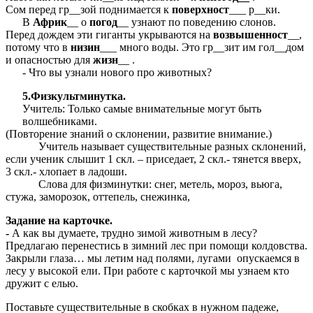
Сом перед гр__зой поднимается к
поверхност
___ р__ки.
В
Африк
__ о
погод
__ узнают по поведению слонов.
Перед дождем эти гиганты укрываются на
возвышенност
__,
потому что в
низин
___ много воды. Это гр__зит им гол__дом
и опасностью для
жизн
__ .
- Что вы узнали нового про животных?
5.Физкультминутка.
Учитель: Только самые внимательные могут быть
волшебниками.
(Повторение знаний о склонении, развитие внимание.)
Учитель называет существительные разных склонений,
если ученик слышит 1 скл. – приседает, 2 скл.- тянется вверх,
3 скл.- хлопает в ладоши.
Слова для физминутки: снег, метель, мороз, вьюга,
стужа, заморозок, оттепель, снежинка,
Задание на карточке.
-
А как вы думаете, трудно зимой животным в лесу?
Предлагаю перенестись в зимний лес при помощи колдовства.
Закрыли глаза… мы летим над полями, лугами опускаемся в
лесу у высокой ели. При работе с карточкой мы узнаем кто
дружит с елью.
Поставьте существительные в скобках в нужном падеже,