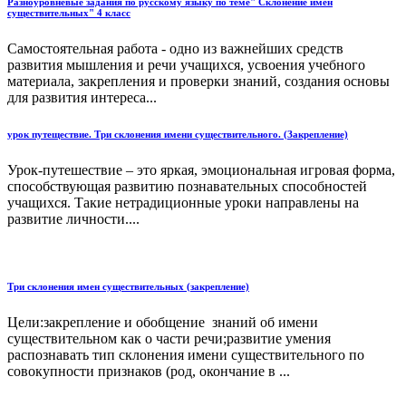
Разноуровневые задания по русскому языку по теме" Склонение имен
существительных" 4 класс
Самостоятельная работа - одно из важнейших средств
развития мышления и речи учащихся, усвоения учебного
материала, закрепления и проверки знаний, создания основы
для развития интереса...
урок путеществие. Три склонения имени существительного. (Закрепление)
Урок-путешествие – это яркая, эмоциональная игровая форма,
способствующая развитию познавательных способностей
учащихся. Такие нетрадиционные уроки направлены на
развитие личности....
Три склонения имен существительных (закрепление)
Цели:закрепление и обобщение знаний об имени
существительном как о части речи;развитие умения
распознавать тип склонения имени существительного по
совокупности признаков (род, окончание в ...