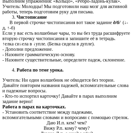
Выполним упражнения: «Кольцо», «Ребро-ладонь-кулак».
Учитель: Молодцы! Мы подготовили наш мозг для активной
работы, теперь подготовим руку для письма.
Чистописание
В первой строчке чистописания вот такое задание
д/б/
(↓-
д, ↑-б)
Если у вас есть волшебные чары, то вы без труда расшифруете
вторую строчку чистописания и запишите её в тетрадь.
↑елка си↓ела в ↓упле. (Белка сидела в дупле).
- Дополни предложение.
- Назовите грамматическую основу.
- Назовите существительные, определите падеж, склонение.
Работа по теме урока.
Учитель: Ни один волшебник не обходится без теории.
Давайте повторим названия падежей, вспомогательные слова
и падежные вопросы.
- Кто-то испортил карточку! Давайте в парах выполним
задание верно!
Работа в парах на карточках.
- Установить соответствие между падежами,
вспомогательными словами и вопросами с помощью стрелок.
Даю И.п. кем? чем?
Вижу Р.п. кому? чему?