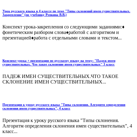
Урок русского языка в 4 классе по теме "Типы склонений имен существительных.
Закрепление" (по учебнику Репкина В.В.)
Конспект урока-закрепления со следующими заданиями:♦
фонетическим разбором слова♦работой с алгоритмом и
презентацией♦работа с отдельными словами и текстом...
Конспект урока + презентация по русскому языку на тему: "Падеж имен
существительных. Что такое склонение имен существительных" 3 класс
ПАДЕЖ ИМЕН СУЩЕСТВИТЕЛЬНЫХ.ЧТО ТАКОЕ
СКЛОНЕНИЕ ИМЕН СУЩЕСТВИТЕЛЬНЫХ...
Презентация к уроку русского языка "Типы склонения. Алгоритм определения
склонения имен существительных", 4 класс
Презентация к уроку русского языка "Типы склонения.
Алгоритм определения склонения имен существительных", 4
класс...