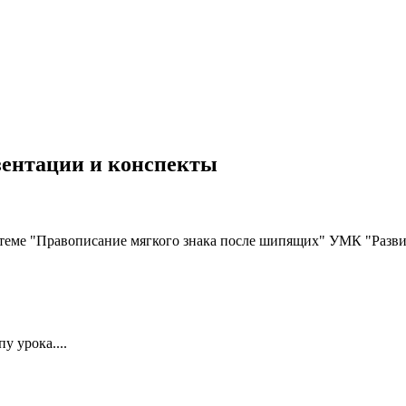
езентации и конспекты
 теме "Правописание мягкого знака после шипящих" УМК "Разви
у урока....