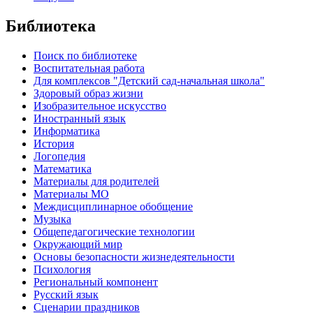
Библиотека
Поиск по библиотеке
Воспитательная работа
Для комплексов "Детский сад-начальная школа"
Здоровый образ жизни
Изобразительное искусство
Иностранный язык
Информатика
История
Логопедия
Математика
Материалы для родителей
Материалы МО
Междисциплинарное обобщение
Музыка
Общепедагогические технологии
Окружающий мир
Основы безопасности жизнедеятельности
Психология
Региональный компонент
Русский язык
Сценарии праздников