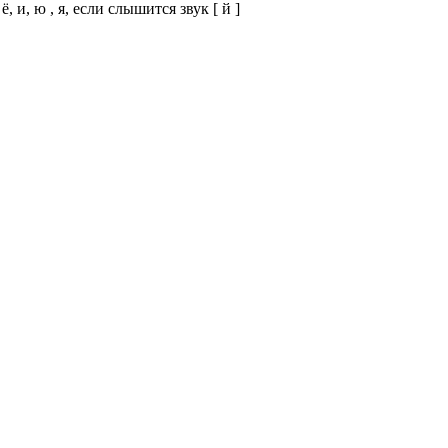
 и, ю , я, если слышится звук [ й ]