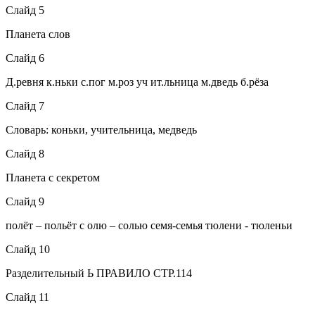
Слайд 5
Планета слов
Слайд 6
Д.ревня к.ньки с.пог м.роз уч ит.льница м.дведь б.рёза
Слайд 7
Словарь: коньки, учительница, медведь
Слайд 8
Планета с секретом
Слайд 9
полёт – польёт с олю – солью семя-семья тюлени - тюленьи
Слайд 10
Разделительный Ь ПРАВИЛО СТР.114
Слайд 11