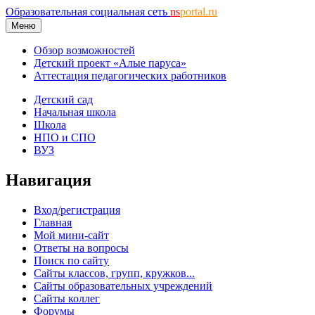
Образовательная социальная сеть
ns
portal.ru
Меню
Обзор возможностей
Детский проект «Алые паруса»
Аттестация педагогических работников
Детский сад
Начальная школа
Школа
НПО и СПО
ВУЗ
Навигация
Вход/регистрация
Главная
Мой мини-сайт
Ответы на вопросы
Поиск по сайту
Сайты классов, групп, кружков...
Сайты образовательных учреждений
Сайты коллег
Форумы