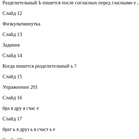
Разделительный Ь пишется после согласных перед гласными е , ё,
Слайд 12
Физкультминутка
Слайд 13
Задания
Слайд 14
Когда пишется разделительный ь ?
Слайд 15
Упражнение 201
Слайд 16
бра я дру я счас е
Слайд 17
брат ь я друз ь я счаст ь е