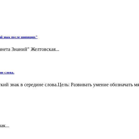
ий знак после шипящих"
анета Знаний" Желтовская...
не слова.
кий знак в середине слова.Цель: Развивать умение обозначать мя
ак...