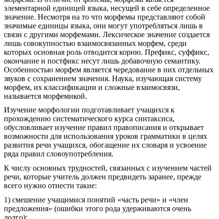
элементарной единицей языка, несущей в себе определенное
значение. Несмотря на то что морфемы представляют собой
значимые единицы языка, они могут употребляться лишь в
связи с другими морфемами. Лексическое значение создается
лишь совокупностью взаимосвязанных морфем, среди
которых основная роль отводится корню. Префикс, суффикс,
окончание и постфикс несут лишь добавочную семантику.
Особенностью морфем является чередование в них отдельных
звуков с сохранением значения. Наука, изучающая систему
морфем, их классификации и сложные взаимосвязи,
называется морфемикой.
Изучение морфологии подготавливает учащихся к
прохождению систематического курса синтаксиса,
обусловливает изучение правил правописания и открывает
возможности для использования уроков грамматики в целях
развития речи учащихся, обогащение их словаря и усвоение
ряда правил словоупотребления.
К числу основных трудностей, связанных с изучением частей
речи, которые учитель должен предвидеть заранее, прежде
всего нужно отнести такие:
1) смешение учащимися понятий «часть речи» и «член
предложения» (ошибки этого рода удерживаются очень
долго);