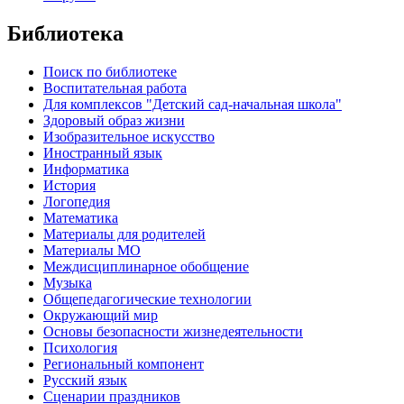
Библиотека
Поиск по библиотеке
Воспитательная работа
Для комплексов "Детский сад-начальная школа"
Здоровый образ жизни
Изобразительное искусство
Иностранный язык
Информатика
История
Логопедия
Математика
Материалы для родителей
Материалы МО
Междисциплинарное обобщение
Музыка
Общепедагогические технологии
Окружающий мир
Основы безопасности жизнедеятельности
Психология
Региональный компонент
Русский язык
Сценарии праздников