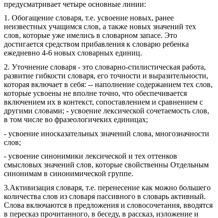
предусматривает четыре основные линии:
1. Обогащение словаря, т.е. усвоение новых, ранее
неизвестных учащимся слов, а также новых значений тех
слов, которые уже имелись в словарном запасе. Это
достигается средством прибавления к словарю ребенка
ежедневно 4-6 новых словарных единиц.
2. Уточнение словаря - это словарно-стилистическая работа,
развитие гибкости словаря, его точности и выразительности,
которая включает в себя: -- наполнение содержанием тех слов,
которые усвоены не вполне точно, что обеспечивается
включением их в контекст, сопоставлением и сравнением с
другими словами; - усвоение лексической сочетаемость слов,
в том числе во фразеологичеких единицах;
- усвоение иносказательных значений слова, многозначности
слов;
- усвоение синонимики лексической и тех оттенков
смысловых значений слов, которые свойственны Отдельным
синонимам в синонимической группе.
3.Активизация словаря, т.е. перенесение как можно большего
количества слов из словаря пассивного в словарь активный.
Слова включаются в предложения и словосочетания, вводятся
в пересказ прочитанного, в беседу, в рассказ, изложение и