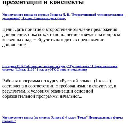
презентации и конспекты
Урок русского языка по системе Занкова Л. В. "Второстепенный член предложения -
дополнение", 3 класс + презентация к уроку
Цели: Дать понятие о второстепенном члене предложения –
дополнение; показать, что дополнение отвечает на вопросы
косвенных падежей; учить находить в предложении
дополнение...
Бухарова И.В. Рабочая программа по курсу "Русский язык" Образовательная
система "Школа 2100" 1 класс (ФГОС нового поколения)
Рабочая программа по курсу «Русский язык» (1 класс)
составлена в соответствии с требованиями: к структуре, к
результатам, к условиям реализации основной
образовательной программы начальног...
Урок русского языка (по системе Занкова) 4 класс. Тема:" Неопределенная форма
глагола."