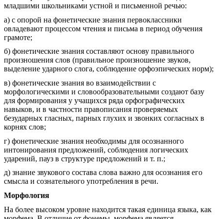
младшими школьниками устной и письменной речью:
а) с опорой на фонетические знания первоклассники
овладевают процессом чтения и письма в период обучения
грамоте;
б) фонетические знания составляют основу правильного
произношения слов (правильное произношение звуков,
выделение ударного слога, соблюдение орфоэпических норм);
в) фонетические знания во взаимодействии с
морфологическими и словообразовательными создают базу
для формирования у учащихся ряда орфографических
навыков, и в частности правописания проверяемых
безударных гласных, парных глухих и звонких согласных в
корнях слов;
г) фонетические знания необходимы для осознанного
интонирования предложений, соблюдения логических
ударений, пауз в структуре предложений и т. п.;
д) знание звукового состава слова важно для осознания его
смысла и сознательного употребления в речи.
Морфология
На более высоком уровне находится такая единица языка, как
морфема. В отличие от фонемы, морфема является