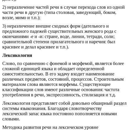
2) неразличение частей речи в случае перехода слов из одной
части речи в другую (типа столовая, заведующий, боком,
возле, мимо и т.п.);
3) неразличение внешне сходных форм (дательного и
предложного падежей существительных женского рода с
окончаниями -е и -и: стране, воде, линии, тетради, соли;
сравнительной степени прилагательного и наречия: был
красивее и делал красивее и т.п.).
Лексикология
Слово, по сравнению с фонемой и морфемой, является более
сложной единицей языка и обладает определенной
самостоятельностью. В его задачу входит наименование
различных предметов, состояний, процессов. Строительным
материалом слова являются морфемы. Существующие
классификации слов имеют различные основания: частота
употребления в речи, экспрессивность, стилизация и т.д.
Лексикология представляет собой довольно обширный раздел
системы языкознания. Благодаря словотворчеству
лексический запас языка постоянно пополняется новыми
словами.
Методика развития речи на лексическом уровне