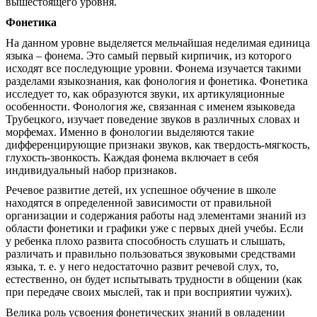
вышестоящего уровня.
Фонетика
На данном уровне выделяется мельчайшая неделимая единица
языка – фонема. Это самый первый кирпичик, из которого
исходят все последующие уровни. Фонема изучается такими
разделами языкознания, как фонология и фонетика. Фонетика
исследует то, как образуются звуки, их артикуляционные
особенности. Фонология же, связанная с именем языковеда
Трубецкого, изучает поведение звуков в различных словах и
морфемах. Именно в фонологии выделяются такие
дифференцирующие признаки звуков, как твердость-мягкость,
глухость-звонкость. Каждая фонема включает в себя
индивидуальный набор признаков.
Речевое развитие детей, их успешное обучение в школе
находятся в определенной зависимости от правильной
организации и содержания работы над элементами знаний из
области фонетики и графики уже с первых дней учебы. Если
у ребенка плохо развита способность слушать и слышать,
различать и правильно пользоваться звуковыми средствами
языка, т. е. у него недостаточно развит речевой слух, то,
естественно, он будет испытывать трудности в общении (как
при передаче своих мыслей, так и при восприятии чужих).
Велика роль усвоения фонетических знаний в овладении