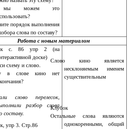
жно назвать эту схему?
 мы можем это
спользовать?
ите порядок выполнения
азбора слова по составу?
Работа с новым материалом
ик с. 86 упр 2 (на
нтерактивной доске)
Слово кино является
си схему и слово.
несклоняемым именем
у в слове кино нет
существительным
кончания?
сали слово перелесок,
ыполнили разбор слова
Клубок
о составу.
Остальные слова являются
однокоренными, общий
к, упр 3. Стр.86