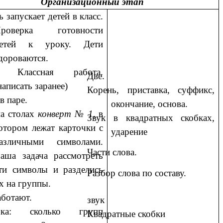
Организационный этап
 запускает детей в класс.
роверка готовности
етей к уроку. Дети
дороваются.
. Классная работа.
Две.
написать заранее)
Корень, приставка, суффикс,
в паре.
окончание, основа.
на столах
конверт № 1
, в
Звук в квадратных скобках,
отором лежат карточки с
ударение
азличными символами.
Части слова.
аша задача рассмотреть
ти символы и разделись
Разбор слова по составу.
х на группы.
аботают.
звук
рка: сколько групп
Квадратные скобки