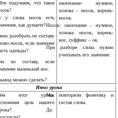
йте подумаем, что такое
окончание- нулевое,
осок?
основа – носок, корень-
 у слова носок есть
носок.
начения, как думаете?
Носок: окончание - нулевое,
основа- носок, корень-
жно разобрать по составу
нос, суффикс – ок.
лово носок, если значение
При разборе слова нужно
асть одежды?
учитывать его значение.
рем по составу, если
начение маленький нос.
вывод можно сделать?
Итог урока
едём итог урока.
Мы повторяли фонетику и
спомним цель нашего
состав слова.
рока?
Да.
достигли?