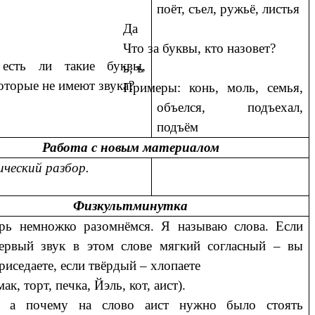
поёт, съел, ружьё, листья
Да
Что за буквы, кто назовет?
есть ли такие буквы,
ь, ъ
оторые не имеют звука?
Примеры: конь, моль, семья,
объелся, подъехал,
подъём
Работа с новым материалом
ческий разбор.
Физкультминутка
рь немножко разомнёмся. Я называю слова. Если
ервый звук в этом слове мягкий согласный – вы
риседаете, если твёрдый – хлопаете
мак, торт, печка, Йэль, кот, аист).
а, а почему на слово аист нужно было стоять