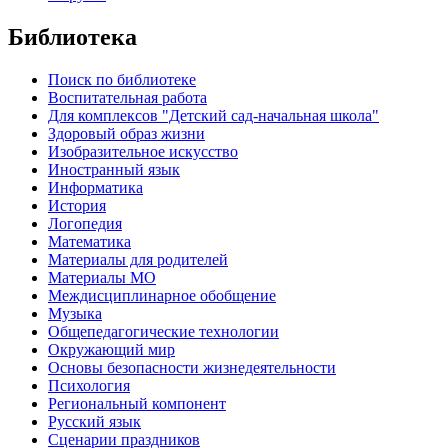
Библиотека
Поиск по библиотеке
Воспитательная работа
Для комплексов "Детский сад-начальная школа"
Здоровый образ жизни
Изобразительное искусство
Иностранный язык
Информатика
История
Логопедия
Математика
Материалы для родителей
Материалы МО
Междисциплинарное обобщение
Музыка
Общепедагогические технологии
Окружающий мир
Основы безопасности жизнедеятельности
Психология
Региональный компонент
Русский язык
Сценарии праздников