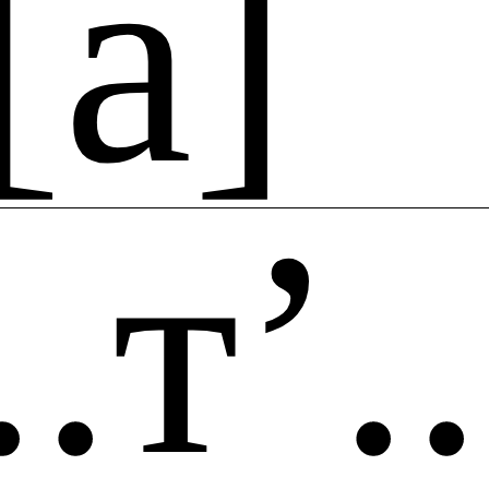
[а]
..т’..