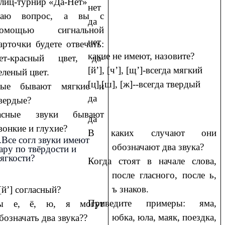
лиц-турнир «Да-Нет»
нет
даю вопрос, а вы с
да
омощью сигнальной
нет
арточки будете отвечать:
какие не имеют, назовите?
ет-красный цвет, да-
[й’], [ч’], [щ’]-всегда мягкий
еленый цвет.
[ц] [ш], [ж]--всегда твердый
сные бывают мягкие и
да
вердые?
ласные звуки бывают
да
вонкие и глухие?
В каких случают они
.Все согл звуки имеют
обозначают два звука?
ару по твёрдости и
ягкости?
Когда стоят в начале слова,
после гласного, после ь,
ъ знаков.
[й’] согласный?
Приведите примеры: яма,
вы е, ё, ю, я могут
юбка, юла, маяк, поездка,
бозначать два звука??