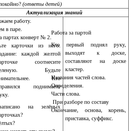
покойно?
(ответы детей)
Актуализация знаний
жаем работу.
м в паре.
Работа за партой
а партах конверт № 2.
Кто первый поднял руку,
ьте карточки из него.
выходят к доске,
адание: каждой желтой
составляют на доске
арточке соотнесите
кластер.
зеленую. Будьте
Названия частей слова.
внимательнее. Кто
Определения.
правился поднимаете
Части слова.
уку.
При разборе по составу
аписано на зелёных
Окончание, основа, корень,
арточках?
приставка, суффикс.
ёлтых?