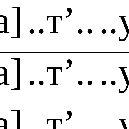
а]
..т’..
..
а]
..т’..
..
а]
..т’..
..