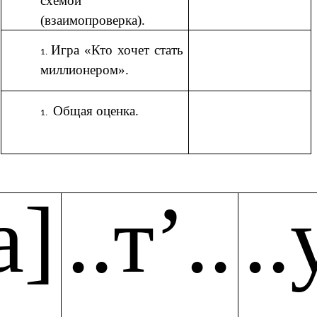
схемой
(взаимопроверка).
Игра «Кто хочет стать
миллионером».
Общая оценка.
а]
..т’..
..