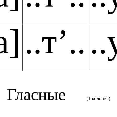
а]
..т’..
..
Гласные
(1 колонка)