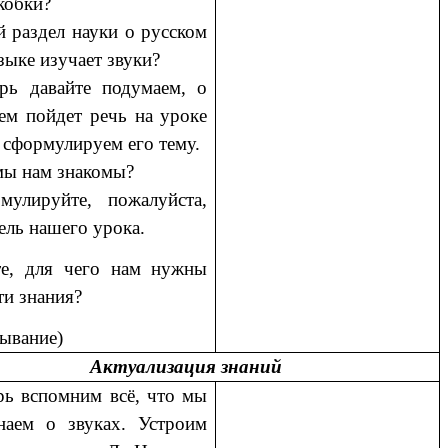
кобки?
й раздел науки о русском
зыке изучает звуки?
рь давайте подумаем, о
ем пойдет речь на уроке
 сформулируем его тему.
мы нам знакомы?
улируйте, пожалуйста,
ель нашего урока.
е, для чего нам нужны
ти знания?
ывание)
Актуализация знаний
рь вспомним всё, что мы
наем о звуках. Устроим