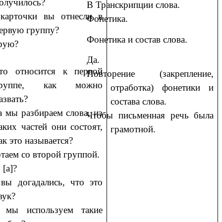
олучилось?
В Транскрипции слова.
карточки вы отнесли в
Фонетика.
ервую группу?
Фонетика и состав слова.
рую?
Да.
то относится к первой
Повторение (закрепление,
группе, как можно
отработка) фонетики и
азвать?
состава слова.
а мы разбираем слова, из
Чтобы письменная речь была
аких частей они состоят,
грамотной.
ак это называется?
таем со второй группой.
 [а]?
вы догадались, что это
вук?
 мы используем такие