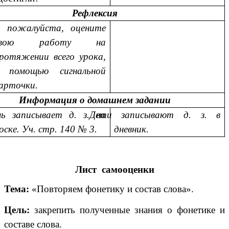
Рефлексия
, пожалуйста, оцените
свою работу на
ротяжении всего урока,
 помощью сигнальной
арточки.
Информация о домашнем задании
ь записывает д. з. на
Дети записывают д. з. в
оске. Уч. стр. 140 № 3.
дневник.
Лист самооценки
Тема:
«Повторяем фонетику и состав слова».
Цель:
закрепить полученные знания о фонетике и
составе слова.