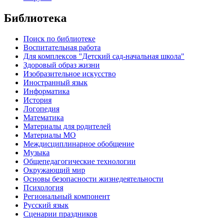
Библиотека
Поиск по библиотеке
Воспитательная работа
Для комплексов "Детский сад-начальная школа"
Здоровый образ жизни
Изобразительное искусство
Иностранный язык
Информатика
История
Логопедия
Математика
Материалы для родителей
Материалы МО
Междисциплинарное обобщение
Музыка
Общепедагогические технологии
Окружающий мир
Основы безопасности жизнедеятельности
Психология
Региональный компонент
Русский язык
Сценарии праздников