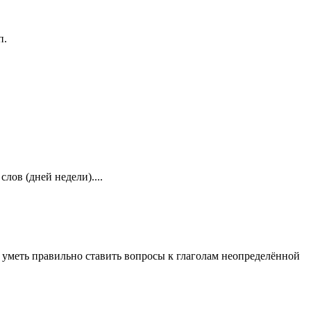
п.
ов (дней недели)....
 уметь правильно ставить вопросы к глаголам неопределённой