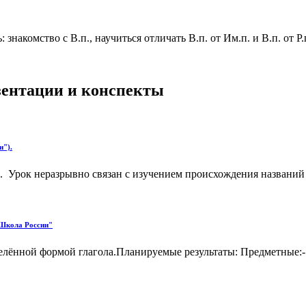
акомство с В.п., научиться отличать В.п. от Им.п. и В.п. от Р.
езентации и конспекты
и").
Урок неразрывно связан с изучением происхождения названий сл
"Школа России"
елённой формой глагола.Планируемые результаты: Предметные:-