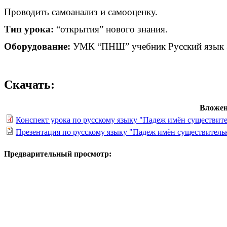
Проводить самоанализ и самооценку.
Тип урока:
“открытия” нового знания.
Оборудование:
УМК “ПНШ” учебник Русский язык 3 к
Скачать:
Вложен
Конспект урока по русскому языку "Падеж имён существит
Презентация по русскому языку "Падеж имён существител
Предварительный просмотр: