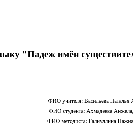
языку "Падеж имён существит
я: Васильева Наталья Алекса
Ахмадеева Анжела, 42 г
ФИО методиста: Галиуллина Нажи