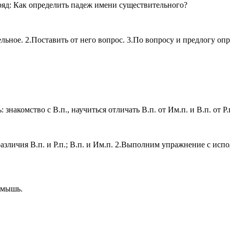
 ряд: Как определить падеж имени существительного?
льное. 2.Поставить от него вопрос. 3.По вопросу и предлогу оп
акомство с В.п., научиться отличать В.п. от Им.п. и В.п. от Р.
зличия В.п. и Р.п.; В.п. и Им.п. 2.Выполним упражнение с исп
 мышь.