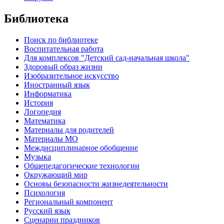
Библиотека
Поиск по библиотеке
Воспитательная работа
Для комплексов "Детский сад-начальная школа"
Здоровый образ жизни
Изобразительное искусство
Иностранный язык
Информатика
История
Логопедия
Математика
Материалы для родителей
Материалы МО
Междисциплинарное обобщение
Музыка
Общепедагогические технологии
Окружающий мир
Основы безопасности жизнедеятельности
Психология
Региональный компонент
Русский язык
Сценарии праздников