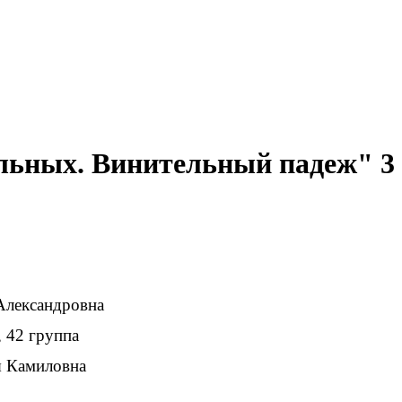
ельных. Винительный падеж" 3
ндровна
руппа
я Камиловна