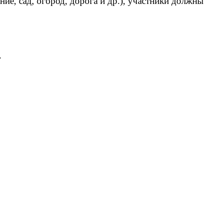
ние, сад, огород, дорога и др.), участники должны
.