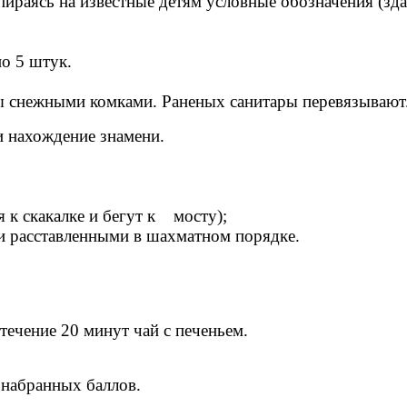
пираясь на известные детям условные обозначения (зда
о 5 штук.
бы снежными комками. Раненых санитары перевязывают
 нахождение знамени.
 к скакалке и бегут к мосту);
ми расставленными в шахматном порядке.
течение 20 минут чай с печеньем.
набранных баллов.