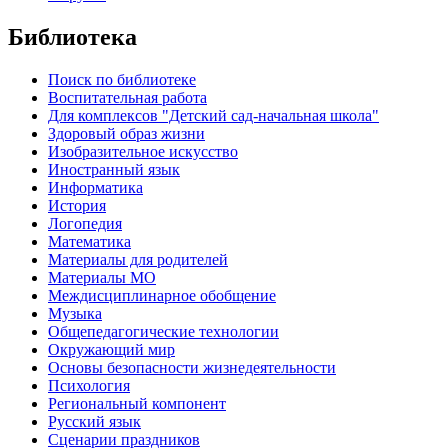
Библиотека
Поиск по библиотеке
Воспитательная работа
Для комплексов "Детский сад-начальная школа"
Здоровый образ жизни
Изобразительное искусство
Иностранный язык
Информатика
История
Логопедия
Математика
Материалы для родителей
Материалы МО
Междисциплинарное обобщение
Музыка
Общепедагогические технологии
Окружающий мир
Основы безопасности жизнедеятельности
Психология
Региональный компонент
Русский язык
Сценарии праздников