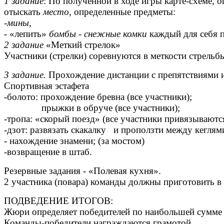
1 задание
: По полученной в ходе игры карте-схеме, о
отыскать
место,
определенные предметы:
-
мины
,
- «лепить»
бомбы - снежные комки
каждый для себя п
2 задание
«Меткий стрелок»
Участники (стрелки) соревнуются в меткости стрель
3 задание.
Прохождение дистанции с препятствиями и
Спортивная эстафета
-болото: прохождение бревна (все участники);
прыжки в обруче (все участники);
-тропа: «скорый поезд» (все участники привязываются
-дзот: развязать скакалку и проползти между кегля
- нахождение знамени; (за мостом)
-возвращение в штаб.
Резервные задания - «Полевая кухня».
2 участника (повара) команды должны приготовить в 
ПОДВЕДЕНИЕ ИТОГОВ:
Жюри определяет победителей по наибольшей сумме 
Команды-победители награждаются грамотой.