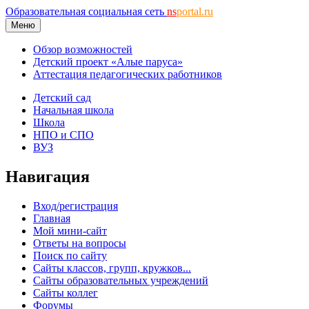
Образовательная социальная сеть
ns
portal.ru
Меню
Обзор возможностей
Детский проект «Алые паруса»
Аттестация педагогических работников
Детский сад
Начальная школа
Школа
НПО и СПО
ВУЗ
Навигация
Вход/регистрация
Главная
Мой мини-сайт
Ответы на вопросы
Поиск по сайту
Сайты классов, групп, кружков...
Сайты образовательных учреждений
Сайты коллег
Форумы