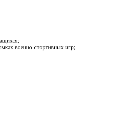
чащихся;
амках военно-спортивных игр;