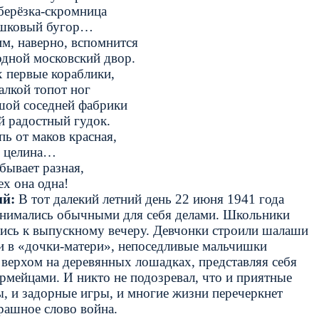
берёзка-скромница
шковый бугор…
м, наверно, вспомнится
одной московский двор.
х первые кораблики,
алкой топот ног
шой соседней фабрики
й радостный гудок.
пь от маков красная,
я целина…
бывает разная,
ех она одна!
й:
В тот далекий летний день 22 июня 1941 года
анимались обычными для себя делами. Школьники
лись к выпускному
вечеру. Девчонки строили шалаши
и в «дочки-матери», непоседливые мальчишки
 верхом на деревянных лошадках, представляя себя
рмейцами. И никто не подозревал, что и приятные
, и задорные игры, и многие жизни перечеркнет
рашное слово война.