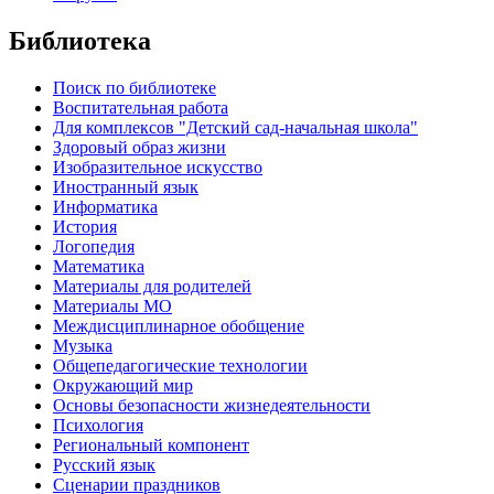
Библиотека
Поиск по библиотеке
Воспитательная работа
Для комплексов "Детский сад-начальная школа"
Здоровый образ жизни
Изобразительное искусство
Иностранный язык
Информатика
История
Логопедия
Математика
Материалы для родителей
Материалы МО
Междисциплинарное обобщение
Музыка
Общепедагогические технологии
Окружающий мир
Основы безопасности жизнедеятельности
Психология
Региональный компонент
Русский язык
Сценарии праздников