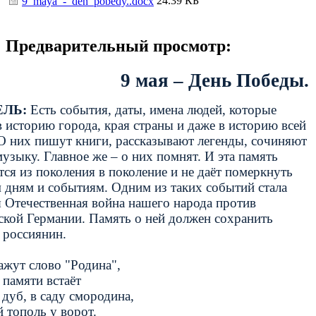
24.39 КБ
9_maya_-_den_pobedy..docx
Предварительный просмотр:
9 мая – День Победы.
ЛЬ:
Есть события, даты, имена людей, которые
 историю города, края страны и даже в историю всей
О них пишут книги, рассказывают легенды, сочиняют
музыку. Главное же – о них помнят. И эта память
тся из поколения в поколение и не даёт померкнуть
 дням и событиям. Одним из таких событий стала
 Отечественная война нашего народа против
кой Германии. Память о ней должен сохранить
 россиянин.
ажут слово "Родина",
 памяти встаёт
дуб, в саду смородина,
 тополь у ворот.