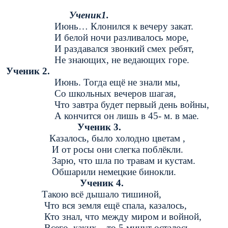
Ученик1.
нь… Клонился к вечеру закат.
белой ночи разливалось море,
раздавался звонкий смех ребят,
 знающих, не ведающих горе.
Ученик 2.
Июнь. Тогда ещё не знали мы,
о школьных вечеров шагая,
о завтра будет первый день войны,
кончится он лишь в 45- м. в мае.
Ученик 3.
залось, было холодно цветам ,
от росы они слегка поблёкли.
рю, что шла по травам и кустам.
бшарили немецкие бинокли.
Ученик 4.
кою всё дышало тишиной,
о вся земля ещё спала, казалось,
о знал, что между миром и войной,
его, каких – то 5 минут осталось.