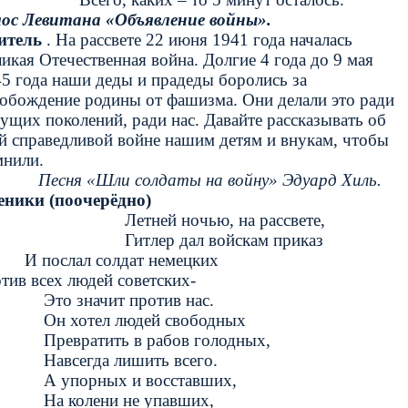
лос Левитана «Объявление войны».
итель
. На рассвете 22 июня 1941 года началась
икая Отечественная война. Долгие 4 года до 9 мая
5 года наши деды и прадеды боролись за
обождение родины от фашизма. Они делали это ради
ущих поколений, ради нас. Давайте рассказывать об
й справедливой войне нашим детям и внукам, чтобы
мнили.
сня «Шли солдаты на войну» Эдуард Хиль.
еники (поочерёдно)
етней ночью, на рассвете,
итлер дал войскам приказ
послал солдат немецких
тив всех людей советских-
Это значит против нас.
Он хотел людей свободных
Превратить в рабов голодных,
Навсегда лишить всего.
А упорных и восставших,
На колени не упавших,