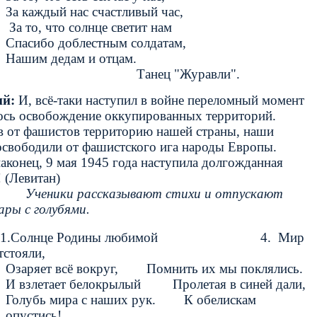
За каждый нас счастливый час,
За то, что солнце светит нам
Спасибо доблестным солдатам,
Нашим дедам и отцам.
Танец "Журавли".
й:
И, всё-таки наступил в войне переломный момент
ось освобождение оккупированных территорий.
в от фашистов территорию нашей страны, наши
освободили от фашистского ига народы Европы.
наконец, 9 мая 1945 года наступила долгожданная
 (Левитан)
Ученики рассказывают стихи и отпускают
ары с голубями.
1.Солнце Родины любимой 4. Мир
тстояли,
Озаряет всё вокруг, Помнить их мы поклялись.
И взлетает белокрылый Пролетая в синей дали,
Голубь мира с наших рук. К обелискам
опустись!