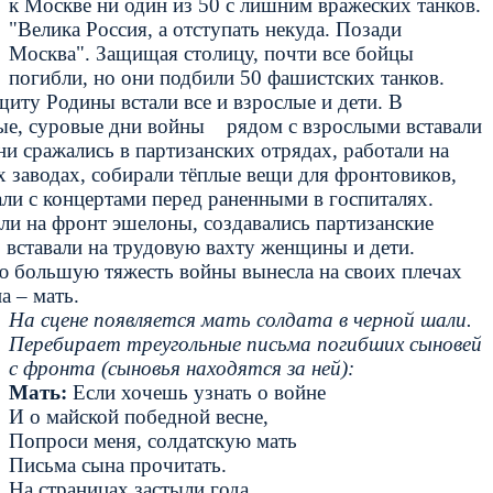
к Москве ни один из 50 с лишним вражеских танков.
"Велика Россия, а отступать некуда. Позади
Москва". Защищая столицу, почти все бойцы
погибли, но они подбили 50 фашистских танков.
щиту Родины встали все и взрослые и дети. В
ые, суровые дни войны рядом с взрослыми вставали
ни сражались в партизанских отрядах, работали на
 заводах, собирали тёплые вещи для фронтовиков,
ли с концертами перед раненными в госпиталях.
ли на фронт эшелоны, создавались партизанские
 вставали на трудовую вахту женщины и дети.
ю большую тяжесть войны вынесла на своих плечах
 – мать.
На сцене появляется мать солдата в черной шали.
Перебирает треугольные письма погибших сыновей
с фронта (сыновья находятся за ней):
Мать:
Если хочешь узнать о войне
И о майской победной весне,
Попроси меня, солдатскую мать
Письма сына прочитать.
На страницах застыли года.