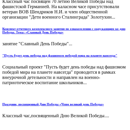
Классный час посвящен 70 летию Великой Победы над
фашистской Германией. На каласном часе присутствовали
ветеран ВОВ Шендриков Н.И. и член общественной
организации "Дети военного Сталинграда" Золотухин...
Конспект отчетного комплексного занятия по ознакомлению с окружающим ко дню
Победы. Тема: «Славный День Победы»
занятие "Славный День Победы"...
"Пусть будет день победы над фашизмом победой мира на планете навсегда"
Социальный проект "Пусть будет день победы над фашизмом
победой мира на планете навсегда" проводится в рамках
внеурочной детельности и направлен на военно-
патриотическое воспитание школьников...
Праздник, посвященный Дню Победы «Чтим великий день Победы»
Классный час,посвященный Дню Великой Победы....