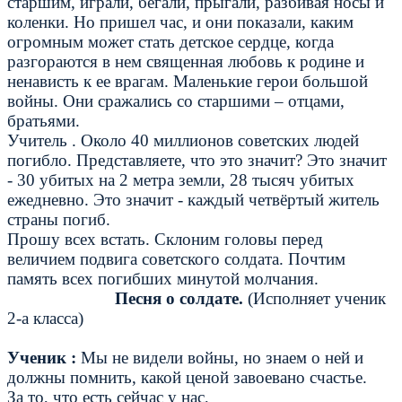
старшим, играли, бегали, прыгали, разбивая носы и
коленки. Но пришел час, и они показали, каким
огромным может стать детское сердце, когда
разгораются в нем священная любовь к родине и
ненависть к ее врагам. Маленькие герои большой
войны. Они сражались со старшими – отцами,
братьями.
Учитель .
Около 40 миллионов советских людей
погибло. Представляете, что это значит? Это значит
- 30 убитых на 2 метра земли, 28 тысяч убитых
ежедневно. Это значит - каждый четвёртый житель
страны погиб.
Прошу всех встать. Склоним головы перед
величием подвига советского солдата. Почтим
память всех погибших минутой молчания.
Песня о солдате.
(Исполняет ученик
2-а класса)
Ученик :
Мы не видели войны, но знаем о ней и
должны помнить, какой ценой завоевано счастье.
За то, что есть сейчас у нас,