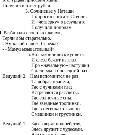
Получил в ответ рубли.
3. Сочиненье у Наташи
Попросил списать Степан.
И «четверку» в результате
Получили пополам.
4. Разбирали слово «в школу»,
Терли лбы старательно,
- Ну, какой падеж, Сережа?
- «Мамувызывательный»
5.Вот закончились куплеты
И слеза бежит из глаз.
Про «начальную» частушки
Спели мы в последний раз.
Ведущий 2.
Нам вспомнится не раз
Та добрая планета,
Где с лучиками глаз
Встречаются рассветы,
Где солнечные сны,
Где звездные тропинки,
Где в песенках слышны
Смешинки и грустинки.
Ведущий 1.
Здесь верят волшебству,
Здесь дружат с чудесами,
Все сказки наяву