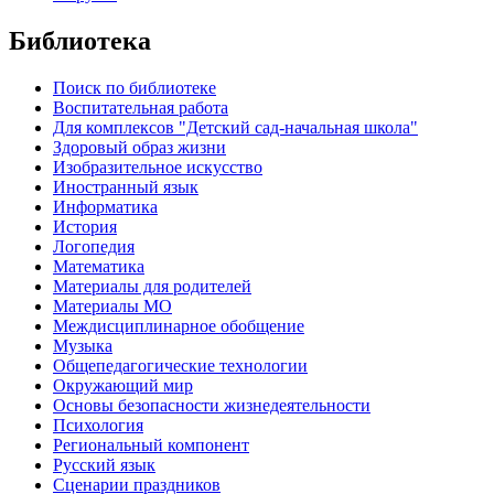
Библиотека
Поиск по библиотеке
Воспитательная работа
Для комплексов "Детский сад-начальная школа"
Здоровый образ жизни
Изобразительное искусство
Иностранный язык
Информатика
История
Логопедия
Математика
Материалы для родителей
Материалы МО
Междисциплинарное обобщение
Музыка
Общепедагогические технологии
Окружающий мир
Основы безопасности жизнедеятельности
Психология
Региональный компонент
Русский язык
Сценарии праздников