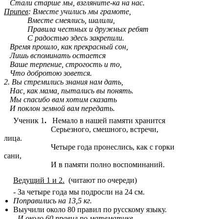
Стали старше мы, взгляните-ка на нас.
Припев
: Вместе учились мы грамоте,
Вместе смеялись, шалили,
Правила честных и дружных ребят
С радостью здесь закрепили.
Время прошло, как прекрасный сон,
Лишь вспоминать остается
Ваше терпение, строгость и то,
Что добротою зовется.
2. Вы стремились знания нам дать,
Нас, как мама, пытались вы понять.
Мы спасибо вам хотим сказать
И поклон земной вам передать.
Ученик 1
.
Немало в нашей памяти хранится
Серьезного, смешного, встречи,
лица.
Четыре года пронеслись, как с горки
сани,
И в памяти полно воспоминаний.
Ведущий 1 и 2.
(читают по очереди)
- За четыре года мы подросли на 24 см.
Поправились на 13,5 кг.
Выучили около 80 правил по русскому языку.
-
И около 60 правил по математике.