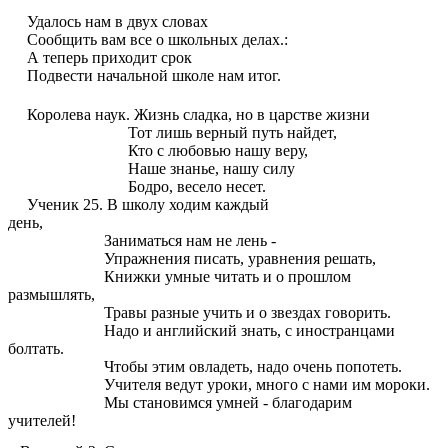
Удалось нам в двух словах
Сообщить вам все о школьных делах.:
А теперь приходит срок
Подвести начальной школе нам и
тог.
Королева наук.
Жизнь сладка, но в царстве жизни
Тот лишь верный путь найдет,
Кто с любовью нашу веру,
Наше знанье, нашу силу
Бодро, весело несет.
Ученик 25.
В школу ходим каждый
день,
Заниматься нам не лень -
Упражнения писать, уравнения решать,
Книжки умные читать и о
прошлом
размышлять,
Травы разные учить и о звездах говорить.
Надо и английский знать, с иностранцами
болтать.
Чтобы этим овладеть, надо очень попотеть.
Учителя ведут уроки, много с нами им мороки.
Мы становимся умней - благодарим
учителей!