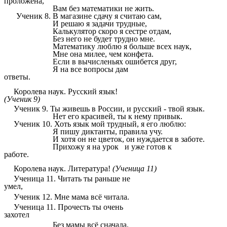
проложена,
Вам без математики не жить.
Ученик 8. В магазине сдачу я считаю сам,
И решаю я задачи трудные,
Калькулятор скоро я сестре отдам,
Без него не будет трудно мне.
Математику люблю я больше всех наук,
Мне она милее, чем конфета.
Если в вычисленьях ошибется друг,
Я на все вопросы дам
ответы.
Королева наук.
Русский язык!
(Ученик 9)
Ученик 9.
Ты живешь в России, и русский - твой язык.
Нет его красивей, ты к нему привык.
Ученик 10.
Хоть язык мой трудный, я его люблю:
Я пишу диктанты, правила учу.
И хотя он не цветок, он нуждается в заботе.
Прихожу я на урок и уже готов к
работе.
Королева наук.
Литература!
(Ученица 11)
Ученица 11. Читать ты раньше не
умел,
Ученик 12.
Мне мама всё читала.
Ученица 11.
Прочесть ты очень
захотел
Без мамы всё сначала.