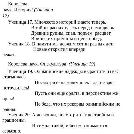
Королева
наук.
История!
(Ученица
17)
Ученица 17.
Множество историй знаете теперь,
В тайны распахнулась перед нами дверь.
Древние руины, спад, подъем, расцвет,
Войны, их причины и цена побед.
Ученик 18. В памяти мы держим сотни разных дат,
Новые открытия впереди
лежат.
Королева наук.
Физкультура!
(Ученица 19)
Ученица 19.
Олимпийские надежды вырастить из вас
стремилась.
Посмотрите на мальчишек - да, не зря я
потрудилась!
Пусть они еще орлята, в перспективе же
орлы!
Не беда, что их рекорды олимпийским не
равны.
Ученик 20. А девчонки, посмотрите, так стройны и
грациозны,
И гимнастикой, и бегом занимаются
серьезно.