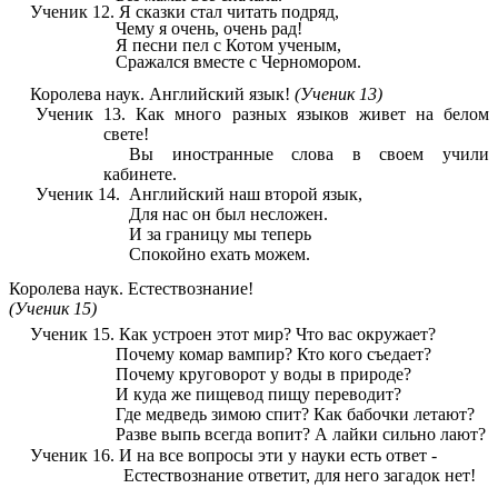
Ученик 12.
Я сказки стал читать подряд,
Чему я очень, очень рад!
Я песни пел с Котом ученым,
Сражался вместе с Черномором.
Королева наук.
Английский язык!
(Ученик 13)
Ученик 13.
Как много разных языков живет на белом
свете!
Вы иностранные слова в своем учили
кабинете.
Ученик 14. Английский наш второй язык,
Для нас он был несложен.
И за границу мы теперь
Спокойно ехать можем.
Королева наук.
Естествознание!
(Ученик 15)
Ученик 15.
Как устроен этот мир? Что вас окружает?
Почему комар вампир? Кто кого съедает?
Почему круговорот у воды в природе?
И куда же пищевод пищу переводит?
Где медведь зимою спит? Как бабочки летают?
Разве выпь всегда вопит? А лайки сильно лают?
Ученик 16. И на все вопросы эти у науки есть ответ -
Естествознание ответит, для него загадок нет!