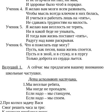
И здоровье было чтоб в порядке.
Ученик 4.
Я желаю вам мозги всем развивать,
Чтобы мысль всегда ключом в них билась,
И учиться и работать лишь на «пять»,
Не сдаваясь трудностям на милость.
Ученик 5.
Я желаю вам веселость не терять,
Ни в какой беде не унывать,
И тогда вам жизнь поставит «пять»,
Радугу над вами раскрывая.
Ученик 6.
Что я пожелать еще могу?
Пусть, как песня, ваша жизнь споется.
Пусть и в зной, и в стужу, и в пургу
Только доброта из сердца льется.
Ведущий 1.
А сейчас мы предлагаем вашему вниманию
школьные частушки.
Дети исполняют частушки.
1.Мы веселые ребята,
Мы нигде не пропадем.
Если надо – мы станцуем,
Если надо – мы споем.
2.Про колхоз задачу Вася
Смог решить часа за три:
К огурцам прибавил ящик.