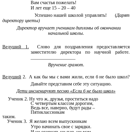
Вам счастья пожелать!
И лет еще 15 – 20 – 40
Успешно нашей школой управлять!
(
Дарят
директору цветы)
Директор вручает ученикам дипломы об окончании
начальной школы.
Ведущий 1.
Слово для поздравления предоставляется
заместителю директора по научной работе.
___________________
Вручение грамот.
Ведущий
2. А как бы мы с вами жили, если б не было школ?
Давайте представим себе эту ситуацию.
Дети инсценируют песню «Если б не было школ»
Ученик 2.
Ну что ж, друзья, проститься надо
С четвертым классом дорогим,
Ведь все, наверно, будут рады –
Пятиклассникам
таким.
Ученик 3.
Я желаю всем выпускникам
Утро начинать свое с зарядки.
И не огорчать ни пап, ни мам,