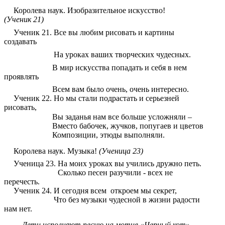
Королева наук.
Изобразительное искусство!
(Ученик 21)
Ученик 21.
Все вы любим рисовать и картины
создавать
На уроках ваших творческих чудесных.
В мир искусства попадать и себя в нем
проявлять
Всем вам было очень, очень интересно.
Ученик 22.
Но мы стали подрастать и серьезней
рисовать,
Вы заданья нам все больше усложняли –
Вместо бабочек, жучков, попугаев и цветов
Композиции, этюды выполняли.
Королева наук.
Музыка!
(Ученица 23)
Ученица 23.
На моих уроках вы учились дружно петь.
Сколько песен разучили - всех не
перечесть.
Ученик 24.
И сегодня всем откроем мы секрет,
Что без музыки чудесной в жизни радости
нам нет.
Дети исполняют песню на мотив «Черный кот»