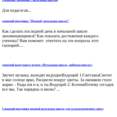
Для педагогов...
сценарий праздника "Прощай, начальная школа!"
Как сделать последний день в начальной школе
запоминающимся? Как показать достижения каждого
ученика? Вам поможет ответить на эти вопросы этот
сценарий....
сценарий выпускного вечера «Начальная школа, любимая школа!»
Звучит музыка, выходят ведущиеВедущий 1:СветланаСветит
в мае солнце ярко, Расцвели вокруг цветы. За окошком стало
жарко – Рады им и я, и ты.Ведущий 2: КсенияПочему сегодня
все мы. Так нарядны и милы? ...
Сценарий праздника прощай начальная школа для малокомплектных школ