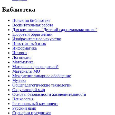
Библиотека
Поиск по библиотеке
Воспитательная работа
Для комплексов "Детский сад-начальная школа"
Здоровый образ жизни
Изобразительное искусство
Иностранный язык
Информатика
История
Логопедия
Математика
Материалы для родителей
Материалы МО
Междисциплинарное обобщение
Музыка
Общепедагогические технологии
Окружающий мир
Основы безопасности жизнедеятельности
Психология
Региональный компонент
Русский язык
Сценарии праздников