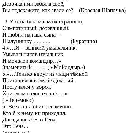
Девочка имя забыла своё,
Вы подскажите, как звали её? (Красная Шапочка)
У отца был мальчик странный,
Симпатичный, деревянный.
И любил папаша сына –
Шалунишку . . . . . . (Буратино)
4.«…Я – великий умывальник,
Умывальников начальник
И мочалок командир…»
Знаменитый ……..( «Мойдодыр»)
5.«…Только вдруг из чащи тёмной
Притащился волк бездомный.
Постучался у ворот,
Хриплым голосом поёт…»
( «Теремок»)
6. Всех он любит неизменно,
Кто б к нему ни приходил.
Догадались? Это Гена,
Это Гена...
(Крокодил)