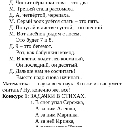
Д. Чистит пёрышки сова – это два.
М. Третьей стала рассомаха.
Д. А, четвёртой, черепаха.
М. Серый волк улёгся спать – это пять.
Д. Попугай в листве густой, - он шестой.
М. Вот лисёнок рядом с лосем,
Это будет 7 и 8.
Д. 9 – это бегемот.
Рот, как бабушкин комод.
М. В клетке ходит лев косматый,
Он последний, он десятый.
Д. Дальше нам не сосчитать!
Вместе надо снова начинать.
Математика — наука всех наук! Кто же из вас умеет
считать? Ну, конечно же, все!
Конкурс 1
: ЗАДАЧКИ В СТИХАХ.
В снег упал Сережка,
А за ним Алешка,
А за ним Маринка.
А за ней Иринка,