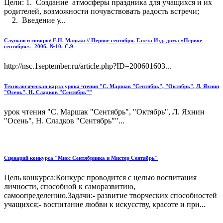
Цели: 1. Создание атмосферы праздника для учащихся и их
родителей, возможности почувствовать радость встречи;
2. Введение у...
Слушаю и говорю/ Е.Н. Мацько // Первое сентября. Газета Изд. дома «Первое
сентября».- 2006.-№10.-С.9
http://nsc.1september.ru/article.php?ID=200601603...
Технологическая карта урока чтения "С. Маршак "Сентябрь", "Октябрь", Л. Яхнин
"Осень", Н. Сладков "Сентябрь""
урок чтения "С. Маршак "Сентябрь", "Октябрь", Л. Яхнин
"Осень", Н. Сладков "Сентябрь""...
Сценарий конкурса "Мисс Сентябринка и Мистер Сентябрь"
Цель конкурса:Конкурс проводится с целью воспитания
личности, способной к саморазвитию,
самоопределению.Задачи:- развитие творческих способностей
учащихся;- воспитание любви к искусству, красоте и при...