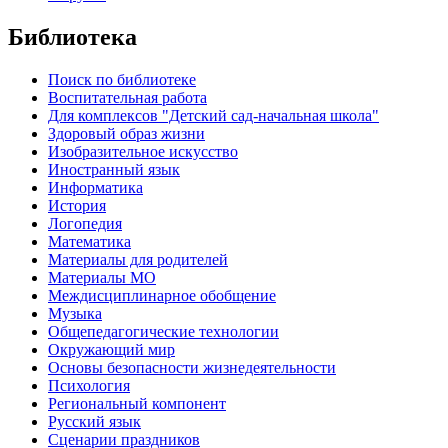
Библиотека
Поиск по библиотеке
Воспитательная работа
Для комплексов "Детский сад-начальная школа"
Здоровый образ жизни
Изобразительное искусство
Иностранный язык
Информатика
История
Логопедия
Математика
Материалы для родителей
Материалы МО
Междисциплинарное обобщение
Музыка
Общепедагогические технологии
Окружающий мир
Основы безопасности жизнедеятельности
Психология
Региональный компонент
Русский язык
Сценарии праздников