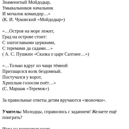
Знаменитый Мойдодыр,
Умывальников начальник
И мочалок командир…»
(К. И. Чуковский «Мойдодыр»)
«…Остров на море лежит,
Град на острове стоит:
С златоглавыми церквами,
С теремами да садами…»
( А. С. Пушкин «Сказка о царе Салтане…»)
«…Только вдруг из чащи тёмной
Притащился волк бездомный.
Постучался у ворот,
Хриплым голосом поёт…»
(С. Маршак «Теремок»)
За правильные ответы детям вручаются «звоночки».
Учитель:
Молодцы, справились с заданием! Желаете ещё
поиграть?
Игра на внимательность.