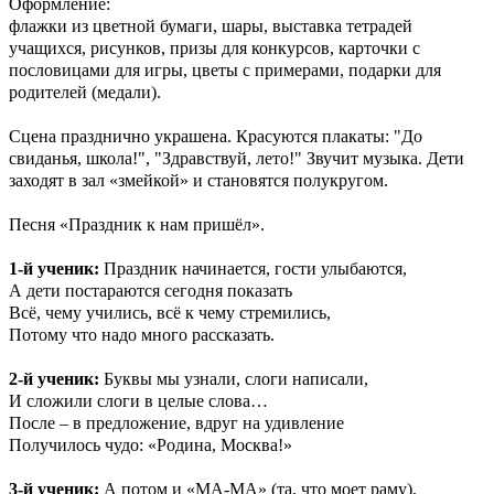
Оформление:
флажки из цветной бумаги, шары, выставка тетрадей
учащихся, рисунков, призы для конкурсов, карточки с
пословицами для игры, цветы с примерами, подарки для
родителей (медали).
Сцена празднично украшена. Красуются плакаты: "До
свиданья, школа!", "Здравствуй, лето!" Звучит музыка. Дети
заходят в зал «змейкой» и становятся полукругом.
Песня «Праздник к нам пришёл».
1-й ученик:
Праздник начинается, гости улыбаются,
А дети постараются сегодня показать
Всё, чему учились, всё к чему стремились,
Потому что надо много рассказать.
2-й ученик:
Буквы мы узнали, слоги написали,
И сложили слоги в целые слова…
После – в предложение, вдруг на удивление
Получилось чудо: «Родина, Москва!»
3-й ученик:
А потом и «МА-МА» (та, что моет раму),