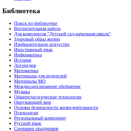
Библиотека
Поиск по библиотеке
Воспитательная работа
Для комплексов "Детский сад-начальная школа"
Здоровый образ жизни
Изобразительное искусство
Иностранный язык
Информатика
История
Логопедия
Математика
Материалы для родителей
Материалы МО
Междисциплинарное обобщение
Музыка
Общепедагогические технологии
Окружающий мир
Основы безопасности жизнедеятельности
Психология
Региональный компонент
Русский язык
Сценарии праздников